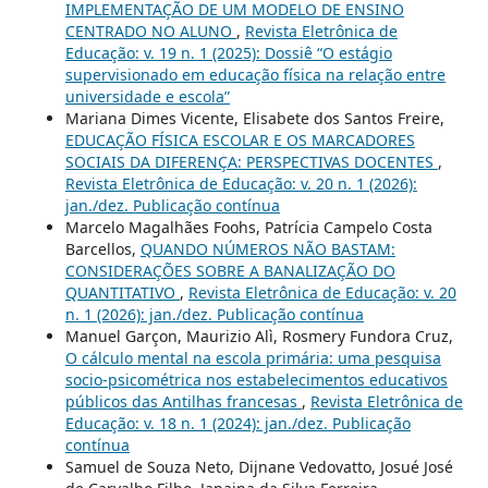
IMPLEMENTAÇÃO DE UM MODELO DE ENSINO
CENTRADO NO ALUNO
,
Revista Eletrônica de
Educação: v. 19 n. 1 (2025): Dossiê “O estágio
supervisionado em educação física na relação entre
universidade e escola”
Mariana Dimes Vicente, Elisabete dos Santos Freire,
EDUCAÇÃO FÍSICA ESCOLAR E OS MARCADORES
SOCIAIS DA DIFERENÇA: PERSPECTIVAS DOCENTES
,
Revista Eletrônica de Educação: v. 20 n. 1 (2026):
jan./dez. Publicação contínua
Marcelo Magalhães Foohs, Patrícia Campelo Costa
Barcellos,
QUANDO NÚMEROS NÃO BASTAM:
CONSIDERAÇÕES SOBRE A BANALIZAÇÃO DO
QUANTITATIVO
,
Revista Eletrônica de Educação: v. 20
n. 1 (2026): jan./dez. Publicação contínua
Manuel Garçon, Maurizio Alì, Rosmery Fundora Cruz,
O cálculo mental na escola primária: uma pesquisa
socio-psicométrica nos estabelecimentos educativos
públicos das Antilhas francesas
,
Revista Eletrônica de
Educação: v. 18 n. 1 (2024): jan./dez. Publicação
contínua
Samuel de Souza Neto, Dijnane Vedovatto, Josué José