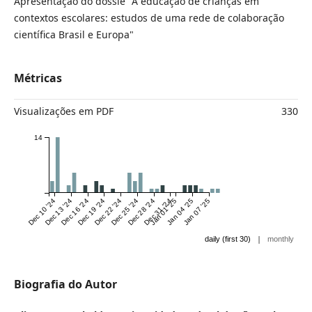
Apresentação do dossiê "A educação de crianças em
contextos escolares: estudos de uma rede de colaboração
científica Brasil e Europa"
Métricas
Visualizações em PDF
330
14
Dec 10 '24
Dec 13 '24
Dec 16 '24
Dec 19 '24
Dec 22 '24
Dec 25 '24
Dec 28 '24
Dec 31 '24
Jan 01 '25
Jan 04 '25
Jan 07 '25
|
daily (first 30)
monthly
Biografia do Autor