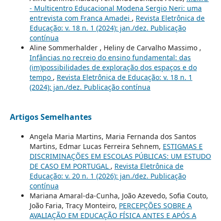
- Multicentro Educacional Modena Sergio Neri: uma
entrevista com Franca Amadei
,
Revista Eletrônica de
Educação: v. 18 n. 1 (2024): jan./dez. Publicação
contínua
Aline Sommerhalder , Heliny de Carvalho Massimo ,
Infâncias no recreio do ensino fundamental: das
(im)possibilidades de exploração dos espaços e do
tempo
,
Revista Eletrônica de Educação: v. 18 n. 1
(2024): jan./dez. Publicação contínua
Artigos Semelhantes
Angela Maria Martins, Maria Fernanda dos Santos
Martins, Edmar Lucas Ferreira Sehnem,
ESTIGMAS E
DISCRIMINAÇÕES EM ESCOLAS PÚBLICAS: UM ESTUDO
DE CASO EM PORTUGAL
,
Revista Eletrônica de
Educação: v. 20 n. 1 (2026): jan./dez. Publicação
contínua
Mariana Amaral-da-Cunha, João Azevedo, Sofia Couto,
João Faria, Tracy Monteiro,
PERCEPÇÕES SOBRE A
AVALIAÇÃO EM EDUCAÇÃO FÍSICA ANTES E APÓS A