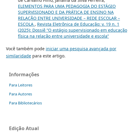
de Carvalho Filho, Janaina da Silva Ferreira,
ELEMENTOS PARA UMA PEDAGOGIA DO ESTÁGIO
SUPERVISIONADO E DA PRÁTICA DE ENSINO NA
RELAÇÃO ENTRE UNIVERSIDADE – REDE ESCOLAR –
ESCOLA
,
Revista Eletrônica de Educação: v. 19 n. 1
(2025): Dossiê “O estágio supervisionado em educação
física na relação entre universidade e escola”
Você também pode
iniciar uma pesquisa avançada por
similaridade
para este artigo.
Informações
Para Leitores
Para Autores
Para Bibliotecários
Edição Atual