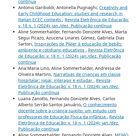
contínua
Antonio Gariboldi, Antonella Pugnaghi,
Creativity and
Early Childhood Education: studies and research in
Italian ECEC contexts
,
Revista Eletrônica de Educação:
v. 18 n. 1 (2024): jan./dez. Publicação contínua
Aline Sommerhalder, Fernando Donizete Alves, Marta
Segui Picazo, Azucena Linares Gómez, Gabriela Dias
Sartori,
Inspirações de Pikler à educação de bebês:
ambiente e cotidiano educativos
,
Revista Eletrônica
de Educação: v. 18 n. 1 (2024): jan./dez. Publicação
contínua
Ana Maria Lino, Aline Sommerhalder, Andressa de
Oliveira Martins,
Narrativas de crianças em classe
hospitalar: jogar, interagir e estudar
,
Revista
Eletrônica de Educação: v. 18 n. 1 (2024): jan./dez.
Publicação contínua
Luana Zanotto, Fernando Donizete Alves, Carlos
Alberto Serrão Santos Januário,
O conhecimento
docente sobre a criança-sujeito: um estudo com
professores de Educação Física da infância
,
Revista
Eletrônica de Educação: v. 18 n. 1 (2024): jan./dez.
Publicação contínua
Aline Sommerhalder, Fernando Donizete Alves,
MEMO