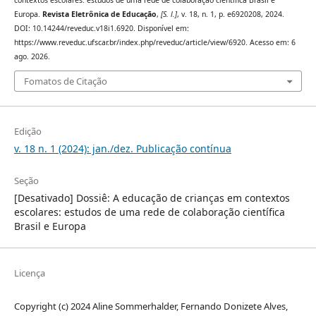
Europa.
Revista Eletrônica de Educação
,
[S. l.]
, v. 18, n. 1, p. e6920208, 2024.
DOI: 10.14244/reveduc.v18i1.6920. Disponível em:
https://www.reveduc.ufscar.br/index.php/reveduc/article/view/6920. Acesso em: 6
ago. 2026.
Fomatos de Citação
Edição
v. 18 n. 1 (2024): jan./dez. Publicação contínua
Seção
[Desativado] Dossiê: A educação de crianças em contextos
escolares: estudos de uma rede de colaboração científica
Brasil e Europa
Licença
Copyright (c) 2024 Aline Sommerhalder, Fernando Donizete Alves,