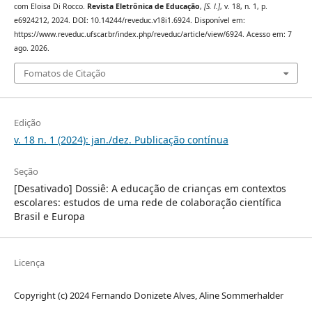
com Eloisa Di Rocco.
Revista Eletrônica de Educação
,
[S. l.]
, v. 18, n. 1, p.
e6924212, 2024. DOI: 10.14244/reveduc.v18i1.6924. Disponível em:
https://www.reveduc.ufscar.br/index.php/reveduc/article/view/6924. Acesso em: 7
ago. 2026.
Fomatos de Citação
Edição
v. 18 n. 1 (2024): jan./dez. Publicação contínua
Seção
[Desativado] Dossiê: A educação de crianças em contextos
escolares: estudos de uma rede de colaboração científica
Brasil e Europa
Licença
Copyright (c) 2024 Fernando Donizete Alves, Aline Sommerhalder