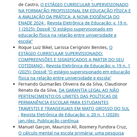
de Castro,
O ESTÁGIO CURRICULAR SUPERVISIONADO
NA FORMAÇÃO PROFISSIONAL EM EDUCAÇÃO FÍSICA E
A AVALIAÇÃO DA PRÁTICA: A NOVA EXIGÊNCIA DO
ENADE 2024
,
Revista Eletrônica de Educação: v. 19 n.
1 (2025): Dossiê “O estágio supervisionado em
educação física na relação entre universidade e
escola”
Roque Luiz Bikel, Larissa Cerignoni Benites,
O
ESTÁGIO CURRICULAR SUPERVISIONADO:
COMPREENSÕES E SIGNIFICADOS A PARTIR DO SEU
COTIDIANO
,
Revista Eletrônica de Educação: v. 19 n. 1
(2025): Dossiê “O estágio supervisionado em educação
física na relação entre universidade e escola”
Fernando Guimarães Oliveira da da Silva, Claudionor
Renato da da Silva,
DA GARANTIA LEGAL AO NÃO
PERTENCIMENTO:OS LIMITES DAS POLÍTICAS DE
PERMANÊNCIA ESCOLAR PARA ESTUDANTES
TRAVESTIS E TRANSEXUAIS EM MATO GROSSO DO SUL
,
Revista Eletrônica de Educação: v. 20 n. 1 (2026):
jan./dez. Publicação contínua
Manuel Garçon, Maurizio Alì, Rosmery Fundora Cruz,
O cálculo mental na escola primária: uma pesquisa