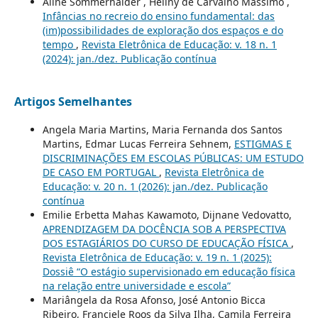
Aline Sommerhalder , Heliny de Carvalho Massimo ,
Infâncias no recreio do ensino fundamental: das
(im)possibilidades de exploração dos espaços e do
tempo
,
Revista Eletrônica de Educação: v. 18 n. 1
(2024): jan./dez. Publicação contínua
Artigos Semelhantes
Angela Maria Martins, Maria Fernanda dos Santos
Martins, Edmar Lucas Ferreira Sehnem,
ESTIGMAS E
DISCRIMINAÇÕES EM ESCOLAS PÚBLICAS: UM ESTUDO
DE CASO EM PORTUGAL
,
Revista Eletrônica de
Educação: v. 20 n. 1 (2026): jan./dez. Publicação
contínua
Emilie Erbetta Mahas Kawamoto, Dijnane Vedovatto,
APRENDIZAGEM DA DOCÊNCIA SOB A PERSPECTIVA
DOS ESTAGIÁRIOS DO CURSO DE EDUCAÇÃO FÍSICA
,
Revista Eletrônica de Educação: v. 19 n. 1 (2025):
Dossiê “O estágio supervisionado em educação física
na relação entre universidade e escola”
Mariângela da Rosa Afonso, José Antonio Bicca
Ribeiro, Franciele Roos da Silva Ilha, Camila Ferreira