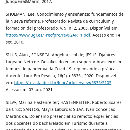
Junqueira&Marin, 2017.
SHULMAN, Lee. Conocimiento y enseñanza: fundamentos de
la Nueva reforma. Profesorado: Revista de currículum y
formación del profesorado, v. 9, n. 2, 2005. Disponível em:
https://www.ugr.es/~recfpro/rev92ART1.pdf
. Acesso em: 14
set. 2010.
SILUS, Alan., FONSECA, Angelita Leal de; JESUS, Djanires
Lageano Neto de. Desafios do ensino superior brasileiro em
tempos de pandemia da Covid-19: repensando a prática
docente. Liinc Em Revista, 16(2), e5336., 2020. Disponível
em:
https://revista.ibict.br/liinc/article/view/5336/5105
.
Acesso em: 07 jun. 2021.
SILVA, Marina Hastenreiter; HASTENREITER, Roberto Soares
da Cruz; SANTOS, Mayra Laborda; SILVA, Ivan Conceição
Martins da. Do ensino presencial ao remoto: experiências
dos docentes do bacharelado em Turismo durante a