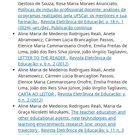
Gestoso de Souza, Rosa Maria Moraes Anunciato,
Políticas de indução profissional docente: análises de
programas realizados pela UFSCar, os mentores e sua
formação
,
Revista Eletrônica de Educação: v. 18 n. 1
(2024): jan./dez. Publicação contínua
Aline Maria de Medeiros Rodrigues Reali, Anete
Abramowicz, Cármen Lúcia Brancaglion Passos,
Elenice Maria Cammarosano Onofre, Emilia Freitas de
Lima, João dos Reis Silva Júnior, João Virgilio Tagliavini,
LETTER TO THE READER
,
Revista Eletrônica de
Educação: v. 6 n. 2 (2012)
Aline Maria de Medeiros Rodrigues Reali, Anete
Abramowicz, Cármen Lúcia Brancaglion Passos,
Elenice Maria Cammarosano Onofre, Emilia Freitas de
Lima, João dos Reis Silva Júnior, João Virgilio Tagliavini,
CARTA AO LEITOR
,
Revista Eletrônica de Educação: v.
6 n. 2 (2012)
Aline Maria de Medeiros Rodrigues Reali, Maria da
Graça Nicoletti Mizukami,
The teacher education and
other educational agents, new technologies and
learning environments research line: origin and
trajectory
,
Revista Eletrônica de Educação: v. 11 n. 3