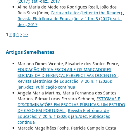
(2017): set.-dez., 2017
Aline Maria de Medeiros Rodrigues Reali, João dos
Reis Silva Júnior,
Carta ao Leitor (Letter to the Reader)
,
Revista Eletrônica de Educação: v. 11 n. 3 (2017): set.-
dez., 2017
1
2
3
4
>
>>
Artigos Semelhantes
Mariana Dimes Vicente, Elisabete dos Santos Freire,
EDUCAÇÃO FÍSICA ESCOLAR E OS MARCADORES
SOCIAIS DA DIFERENÇA: PERSPECTIVAS DOCENTES
,
Revista Eletrônica de Educação: v. 20 n. 1 (2026):
jan./dez. Publicação contínua
Angela Maria Martins, Maria Fernanda dos Santos
Martins, Edmar Lucas Ferreira Sehnem,
ESTIGMAS E
DISCRIMINAÇÕES EM ESCOLAS PÚBLICAS: UM ESTUDO
DE CASO EM PORTUGAL
,
Revista Eletrônica de
Educação: v. 20 n. 1 (2026): jan./dez. Publicação
contínua
Marcelo Magalhães Foohs, Patrícia Campelo Costa