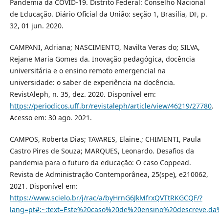
Pandemia da COVID-19. Distrito Federal: Conselho Nacional
de Educação. Diário Oficial da União: seção 1, Brasília, DF, p.
32, 01 jun. 2020.
CAMPANI, Adriana; NASCIMENTO, Navilta Veras do; SILVA,
Rejane Maria Gomes da. Inovação pedagógica, docência
universitária e o ensino remoto emergencial na
universidade: o saber de experiência na docência.
RevistAleph, n. 35, dez. 2020. Disponível em:
https://periodicos.uff.br/revistaleph/article/view/46219/27780
.
Acesso em: 30 ago. 2021.
CAMPOS, Roberta Dias; TAVARES, Elaine.; CHIMENTI, Paula
Castro Pires de Souza; MARQUES, Leonardo. Desafios da
pandemia para o futuro da educação: O caso Coppead.
Revista de Administração Contemporânea, 25(spe), e210062,
2021. Disponível em:
https://www.scielo.br/j/rac/a/byHrnG6JkMfrxQVTtRKGCQF/?
lang=pt#:~:text=Este%20caso%20de%20ensino%20descreve