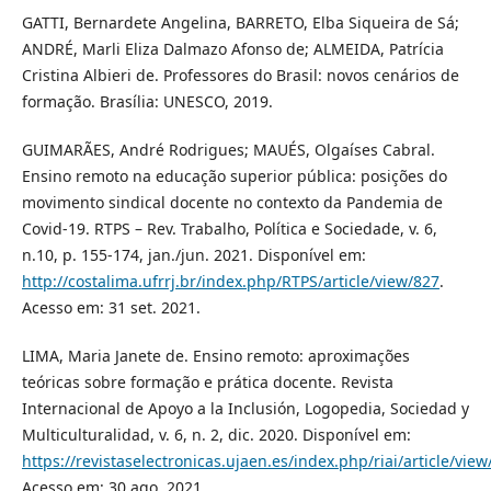
GATTI, Bernardete Angelina, BARRETO, Elba Siqueira de Sá;
ANDRÉ, Marli Eliza Dalmazo Afonso de; ALMEIDA, Patrícia
Cristina Albieri de. Professores do Brasil: novos cenários de
formação. Brasília: UNESCO, 2019.
GUIMARÃES, André Rodrigues; MAUÉS, Olgaíses Cabral.
Ensino remoto na educação superior pública: posições do
movimento sindical docente no contexto da Pandemia de
Covid-19. RTPS – Rev. Trabalho, Política e Sociedade, v. 6,
n.10, p. 155-174, jan./jun. 2021. Disponível em:
http://costalima.ufrrj.br/index.php/RTPS/article/view/827
.
Acesso em: 31 set. 2021.
LIMA, Maria Janete de. Ensino remoto: aproximações
teóricas sobre formação e prática docente. Revista
Internacional de Apoyo a la Inclusión, Logopedia, Sociedad y
Multiculturalidad, v. 6, n. 2, dic. 2020. Disponível em:
https://revistaselectronicas.ujaen.es/index.php/riai/article/vie
Acesso em: 30 ago. 2021.