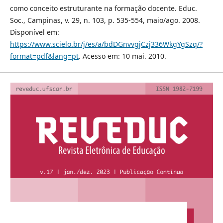
como conceito estruturante na formação docente. Educ.
Soc., Campinas, v. 29, n. 103, p. 535-554, maio/ago. 2008.
Disponível em:
https://www.scielo.br/j/es/a/bdDGnvvgjCzj336WkgYgSzq/?
format=pdf&lang=pt
. Acesso em: 10 mai. 2010.