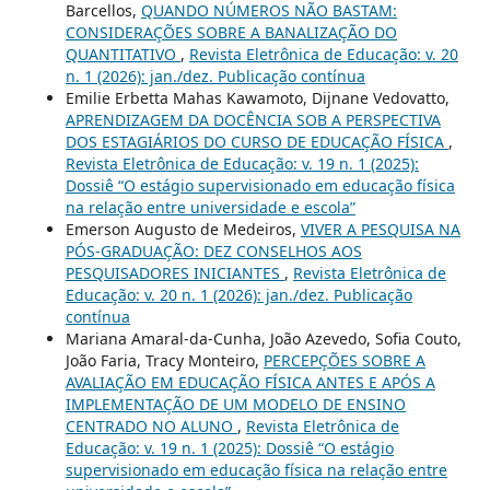
Barcellos,
QUANDO NÚMEROS NÃO BASTAM:
CONSIDERAÇÕES SOBRE A BANALIZAÇÃO DO
QUANTITATIVO
,
Revista Eletrônica de Educação: v. 20
n. 1 (2026): jan./dez. Publicação contínua
Emilie Erbetta Mahas Kawamoto, Dijnane Vedovatto,
APRENDIZAGEM DA DOCÊNCIA SOB A PERSPECTIVA
DOS ESTAGIÁRIOS DO CURSO DE EDUCAÇÃO FÍSICA
,
Revista Eletrônica de Educação: v. 19 n. 1 (2025):
Dossiê “O estágio supervisionado em educação física
na relação entre universidade e escola”
Emerson Augusto de Medeiros,
VIVER A PESQUISA NA
PÓS-GRADUAÇÃO: DEZ CONSELHOS AOS
PESQUISADORES INICIANTES
,
Revista Eletrônica de
Educação: v. 20 n. 1 (2026): jan./dez. Publicação
contínua
Mariana Amaral-da-Cunha, João Azevedo, Sofia Couto,
João Faria, Tracy Monteiro,
PERCEPÇÕES SOBRE A
AVALIAÇÃO EM EDUCAÇÃO FÍSICA ANTES E APÓS A
IMPLEMENTAÇÃO DE UM MODELO DE ENSINO
CENTRADO NO ALUNO
,
Revista Eletrônica de
Educação: v. 19 n. 1 (2025): Dossiê “O estágio
supervisionado em educação física na relação entre