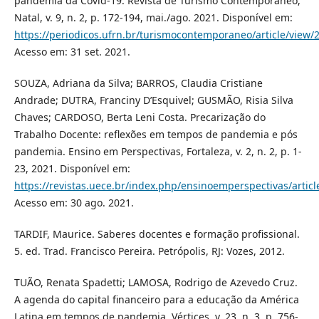
pandemia da Covid-19. Revista de Turismo Contemporâneo,
Natal, v. 9, n. 2, p. 172-194, mai./ago. 2021. Disponível em:
https://periodicos.ufrn.br/turismocontemporaneo/article/view
Acesso em: 31 set. 2021.
SOUZA, Adriana da Silva; BARROS, Claudia Cristiane
Andrade; DUTRA, Franciny D’Esquivel; GUSMÃO, Risia Silva
Chaves; CARDOSO, Berta Leni Costa. Precarização do
Trabalho Docente: reflexões em tempos de pandemia e pós
pandemia. Ensino em Perspectivas, Fortaleza, v. 2, n. 2, p. 1-
23, 2021. Disponível em:
https://revistas.uece.br/index.php/ensinoemperspectivas/artic
Acesso em: 30 ago. 2021.
TARDIF, Maurice. Saberes docentes e formação profissional.
5. ed. Trad. Francisco Pereira. Petrópolis, RJ: Vozes, 2012.
TUÃO, Renata Spadetti; LAMOSA, Rodrigo de Azevedo Cruz.
A agenda do capital financeiro para a educação da América
Latina em tempos de pandemia. Vértices, v. 23, n. 3, p. 756-