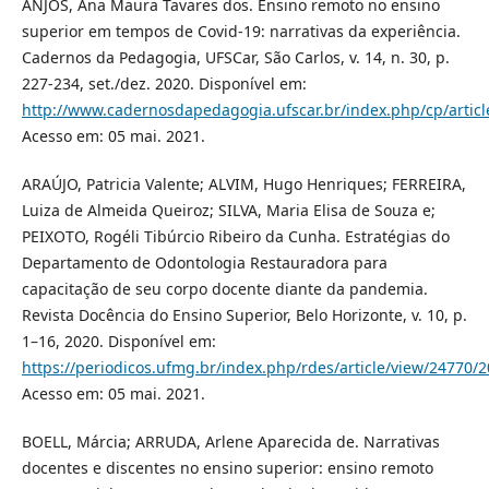
ANJOS, Ana Maura Tavares dos. Ensino remoto no ensino
superior em tempos de Covid-19: narrativas da experiência.
Cadernos da Pedagogia, UFSCar, São Carlos, v. 14, n. 30, p.
227-234, set./dez. 2020. Disponível em:
http://www.cadernosdapedagogia.ufscar.br/index.php/cp/articl
Acesso em: 05 mai. 2021.
ARAÚJO, Patricia Valente; ALVIM, Hugo Henriques; FERREIRA,
Luiza de Almeida Queiroz; SILVA, Maria Elisa de Souza e;
PEIXOTO, Rogéli Tibúrcio Ribeiro da Cunha. Estratégias do
Departamento de Odontologia Restauradora para
capacitação de seu corpo docente diante da pandemia.
Revista Docência do Ensino Superior, Belo Horizonte, v. 10, p.
1–16, 2020. Disponível em:
https://periodicos.ufmg.br/index.php/rdes/article/view/24770/
Acesso em: 05 mai. 2021.
BOELL, Márcia; ARRUDA, Arlene Aparecida de. Narrativas
docentes e discentes no ensino superior: ensino remoto