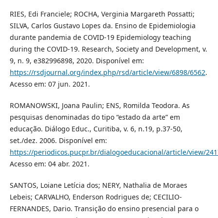
RIES, Edi Franciele; ROCHA, Verginia Margareth Possatti;
SILVA, Carlos Gustavo Lopes da. Ensino de Epidemiologia
durante pandemia de COVID-19 Epidemiology teaching
during the COVID-19. Research, Society and Development, v.
9, n. 9, e382996898, 2020. Disponível em:
https://rsdjournal.org/index.php/rsd/article/view/6898/6562
.
Acesso em: 07 jun. 2021.
ROMANOWSKI, Joana Paulin; ENS, Romilda Teodora. As
pesquisas denominadas do tipo “estado da arte” em
educação. Diálogo Educ., Curitiba, v. 6, n.19, p.37-50,
set./dez. 2006. Disponível em:
https://periodicos.pucpr.br/dialogoeducacional/article/view/24
Acesso em: 04 abr. 2021.
SANTOS, Loiane Letícia dos; NERY, Nathalia de Moraes
Lebeis; CARVALHO, Enderson Rodrigues de; CECILIO-
FERNANDES, Dario. Transição do ensino presencial para o