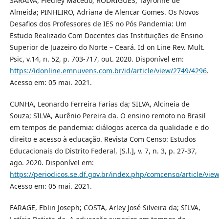
SARAIVA, Piedley Macedo; RODRIGUES, Tayronne de
Almeida; PINHEIRO, Adriana de Alencar Gomes. Os Novos
Desafios dos Professores de IES no Pós Pandemia: Um
Estudo Realizado Com Docentes das Instituições de Ensino
Superior de Juazeiro do Norte – Ceará. Id on Line Rev. Mult.
Psic, v.14, n. 52, p. 703-717, out. 2020. Disponível em:
https://idonline.emnuvens.com.br/id/article/view/2749/4296
.
Acesso em: 05 mai. 2021.
CUNHA, Leonardo Ferreira Farias da; SILVA, Alcineia de
Souza; SILVA, Aurênio Pereira da. O ensino remoto no Brasil
em tempos de pandemia: diálogos acerca da qualidade e do
direito e acesso à educação. Revista Com Censo: Estudos
Educacionais do Distrito Federal, [S.l.], v. 7, n. 3, p. 27-37,
ago. 2020. Disponível em:
https://periodicos.se.df.gov.br/index.php/comcenso/article/vie
Acesso em: 05 mai. 2021.
FARAGE, Eblin Joseph; COSTA, Arley José Silveira da; SILVA,