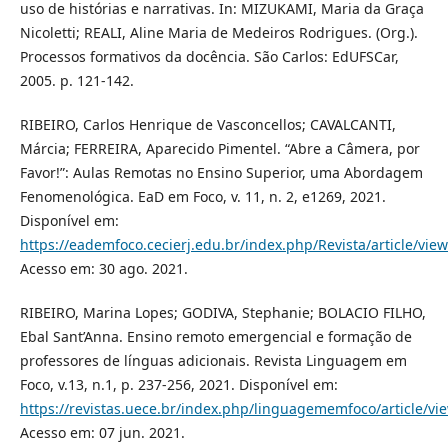
uso de histórias e narrativas. In: MIZUKAMI, Maria da Graça
Nicoletti; REALI, Aline Maria de Medeiros Rodrigues. (Org.).
Processos formativos da docência. São Carlos: EdUFSCar,
2005. p. 121-142.
RIBEIRO, Carlos Henrique de Vasconcellos; CAVALCANTI,
Márcia; FERREIRA, Aparecido Pimentel. “Abre a Câmera, por
Favor!”: Aulas Remotas no Ensino Superior, uma Abordagem
Fenomenológica. EaD em Foco, v. 11, n. 2, e1269, 2021.
Disponível em:
https://eademfoco.cecierj.edu.br/index.php/Revista/article/vie
Acesso em: 30 ago. 2021.
RIBEIRO, Marina Lopes; GODIVA, Stephanie; BOLACIO FILHO,
Ebal Sant’Anna. Ensino remoto emergencial e formação de
professores de línguas adicionais. Revista Linguagem em
Foco, v.13, n.1, p. 237-256, 2021. Disponível em:
https://revistas.uece.br/index.php/linguagememfoco/article/vi
Acesso em: 07 jun. 2021.