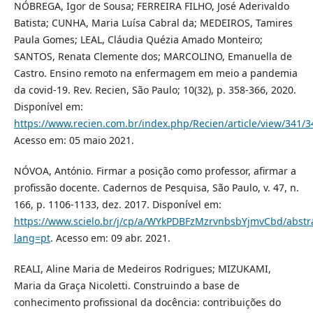
NÓBREGA, Igor de Sousa; FERREIRA FILHO, José Aderivaldo
Batista; CUNHA, Maria Luísa Cabral da; MEDEIROS, Tamires
Paula Gomes; LEAL, Cláudia Quézia Amado Monteiro;
SANTOS, Renata Clemente dos; MARCOLINO, Emanuella de
Castro. Ensino remoto na enfermagem em meio a pandemia
da covid-19. Rev. Recien, São Paulo; 10(32), p. 358-366, 2020.
Disponível em:
https://www.recien.com.br/index.php/Recien/article/view/341/3
Acesso em: 05 maio 2021.
NÓVOA, António. Firmar a posição como professor, afirmar a
profissão docente. Cadernos de Pesquisa, São Paulo, v. 47, n.
166, p. 1106-1133, dez. 2017. Disponível em:
https://www.scielo.br/j/cp/a/WYkPDBFzMzrvnbsbYjmvCbd/abstra
lang=pt
. Acesso em: 09 abr. 2021.
REALI, Aline Maria de Medeiros Rodrigues; MIZUKAMI,
Maria da Graça Nicoletti. Construindo a base de
conhecimento profissional da docência: contribuições do