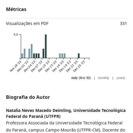
Métricas
Visualizações em PDF
331
5.0
Nov 28 '23
Dec 01 '23
Dec 04 '23
Dec 07 '23
Dec 10 '23
Dec 13 '23
Dec 16 '23
Dec 19 '23
Dec 22 '23
Dec 25 '23
|
|
daily (first 30)
monthly
yearly
Biografia do Autor
Natalia Neves Macedo Deimling,
Universidade Tecnológica
Federal do Paraná (UTFPR)
Professora Associada da Universidade Tecnológica Federal
do Paraná, campus Campo Mourão (UTFPR-CM). Docente do