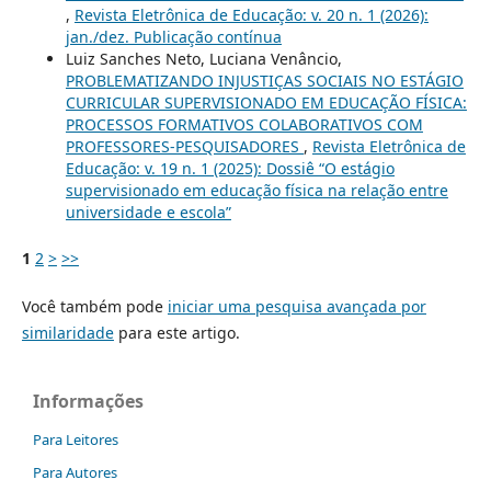
,
Revista Eletrônica de Educação: v. 20 n. 1 (2026):
jan./dez. Publicação contínua
Luiz Sanches Neto, Luciana Venâncio,
PROBLEMATIZANDO INJUSTIÇAS SOCIAIS NO ESTÁGIO
CURRICULAR SUPERVISIONADO EM EDUCAÇÃO FÍSICA:
PROCESSOS FORMATIVOS COLABORATIVOS COM
PROFESSORES-PESQUISADORES
,
Revista Eletrônica de
Educação: v. 19 n. 1 (2025): Dossiê “O estágio
supervisionado em educação física na relação entre
universidade e escola”
1
2
>
>>
Você também pode
iniciar uma pesquisa avançada por
similaridade
para este artigo.
Informações
Para Leitores
Para Autores