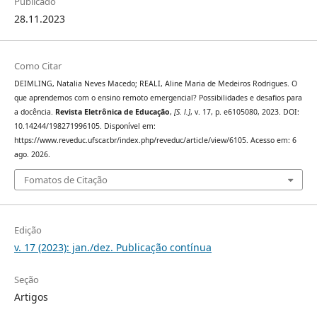
Publicado
28.11.2023
Como Citar
DEIMLING, Natalia Neves Macedo; REALI, Aline Maria de Medeiros Rodrigues. O
que aprendemos com o ensino remoto emergencial? Possibilidades e desafios para
a docência.
Revista Eletrônica de Educação
,
[S. l.]
, v. 17, p. e6105080, 2023. DOI:
10.14244/198271996105. Disponível em:
https://www.reveduc.ufscar.br/index.php/reveduc/article/view/6105. Acesso em: 6
ago. 2026.
Fomatos de Citação
Edição
v. 17 (2023): jan./dez. Publicação contínua
Seção
Artigos