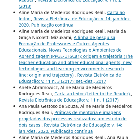
(2013)
Aline Maria de Medeiros Rodrigues Reali,
Carta ao
leitor
,
Revista Eletrônica de Educação: v. 14: jan./dez.
2020. Publicação contínua
Aline Maria de Medeiros Rodrigues Reali, Maria da
Graça Nicoletti Mizukami,
A linha de pesquisa
Formação de Professores e Outros Agentes
Educacionais, Novas Tecnologias e Ambientes de
Aprendizagem (PPGE-UFSCar): origem e trajetória (The
teacher education and other educational agents, new
technologies and learning environments research
line: origin and trajectory)
,
Revista Eletrônica de
Educação: v. 11 n. 3 (2017): set.-dez., 2017
Anete Abramowicz, Aline Maria de Medeiros
Rodrigues Reali,
Carta ao leitor (Letter to the Reader)
,
Revista Eletrônica de Educação: v. 11 n. 1 (2017)
Ana Paula Gestoso de Souza, Aline Maria de Medeiros
Rodrigues Reali,
Práticas de mentoria e imagens
projetadas dos processos realizados: um estudo de
dois casos
,
Revista Eletrônica de Educação: v. 14:
jan./dez. 2020. Publicação contínua
Aline Maria de Medeiros Rodrigues Reali, Ana Paula