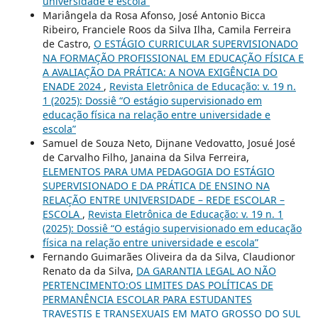
universidade e escola”
Mariângela da Rosa Afonso, José Antonio Bicca
Ribeiro, Franciele Roos da Silva Ilha, Camila Ferreira
de Castro,
O ESTÁGIO CURRICULAR SUPERVISIONADO
NA FORMAÇÃO PROFISSIONAL EM EDUCAÇÃO FÍSICA E
A AVALIAÇÃO DA PRÁTICA: A NOVA EXIGÊNCIA DO
ENADE 2024
,
Revista Eletrônica de Educação: v. 19 n.
1 (2025): Dossiê “O estágio supervisionado em
educação física na relação entre universidade e
escola”
Samuel de Souza Neto, Dijnane Vedovatto, Josué José
de Carvalho Filho, Janaina da Silva Ferreira,
ELEMENTOS PARA UMA PEDAGOGIA DO ESTÁGIO
SUPERVISIONADO E DA PRÁTICA DE ENSINO NA
RELAÇÃO ENTRE UNIVERSIDADE – REDE ESCOLAR –
ESCOLA
,
Revista Eletrônica de Educação: v. 19 n. 1
(2025): Dossiê “O estágio supervisionado em educação
física na relação entre universidade e escola”
Fernando Guimarães Oliveira da da Silva, Claudionor
Renato da da Silva,
DA GARANTIA LEGAL AO NÃO
PERTENCIMENTO:OS LIMITES DAS POLÍTICAS DE
PERMANÊNCIA ESCOLAR PARA ESTUDANTES
TRAVESTIS E TRANSEXUAIS EM MATO GROSSO DO SUL