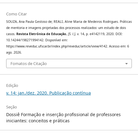
Como Citar
SOUZA, Ana Paula Gestoso de; REALI, Aline Maria de Medeiros Rodrigues. Práticas
de mentoria e imagens projetadas dos processos realizados: um estudo de dois
casos.
Revista Eletrônica de Educação
,
[S. l.]
, v. 14, p. e4142119, 2020. DOI:
10.14244/198271994142. Disponível em:
https://www.reveduc.ufscar.br/index.php/reveduc/article/view/4142. Acesso em: 6
ago. 2026.
Fomatos de Citação
Edição
v. 14: jan./dez. 2020. Publicação contínua
Seção
Dossiê Formação e inserção profissional de professores
iniciantes: conceitos e práticas