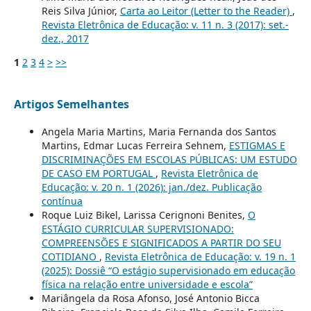
Reis Silva Júnior,
Carta ao Leitor (Letter to the Reader)
,
Revista Eletrônica de Educação: v. 11 n. 3 (2017): set.-
dez., 2017
1
2
3
4
>
>>
Artigos Semelhantes
Angela Maria Martins, Maria Fernanda dos Santos
Martins, Edmar Lucas Ferreira Sehnem,
ESTIGMAS E
DISCRIMINAÇÕES EM ESCOLAS PÚBLICAS: UM ESTUDO
DE CASO EM PORTUGAL
,
Revista Eletrônica de
Educação: v. 20 n. 1 (2026): jan./dez. Publicação
contínua
Roque Luiz Bikel, Larissa Cerignoni Benites,
O
ESTÁGIO CURRICULAR SUPERVISIONADO:
COMPREENSÕES E SIGNIFICADOS A PARTIR DO SEU
COTIDIANO
,
Revista Eletrônica de Educação: v. 19 n. 1
(2025): Dossiê “O estágio supervisionado em educação
física na relação entre universidade e escola”
Mariângela da Rosa Afonso, José Antonio Bicca