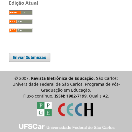
Edição Atual
Enviar Submissão
© 2007.
Revista Eletrônica de Educação
. São Carlos:
Universidade Federal de São Carlos, Programa de Pós-
Graduação em Educação.
Fluxo contínuo.
ISSN: 1982-7199
. Qualis A2.