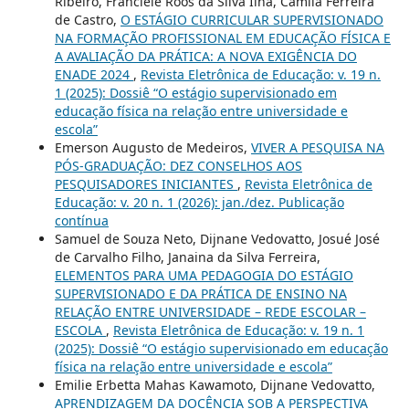
Ribeiro, Franciele Roos da Silva Ilha, Camila Ferreira
de Castro,
O ESTÁGIO CURRICULAR SUPERVISIONADO
NA FORMAÇÃO PROFISSIONAL EM EDUCAÇÃO FÍSICA E
A AVALIAÇÃO DA PRÁTICA: A NOVA EXIGÊNCIA DO
ENADE 2024
,
Revista Eletrônica de Educação: v. 19 n.
1 (2025): Dossiê “O estágio supervisionado em
educação física na relação entre universidade e
escola”
Emerson Augusto de Medeiros,
VIVER A PESQUISA NA
PÓS-GRADUAÇÃO: DEZ CONSELHOS AOS
PESQUISADORES INICIANTES
,
Revista Eletrônica de
Educação: v. 20 n. 1 (2026): jan./dez. Publicação
contínua
Samuel de Souza Neto, Dijnane Vedovatto, Josué José
de Carvalho Filho, Janaina da Silva Ferreira,
ELEMENTOS PARA UMA PEDAGOGIA DO ESTÁGIO
SUPERVISIONADO E DA PRÁTICA DE ENSINO NA
RELAÇÃO ENTRE UNIVERSIDADE – REDE ESCOLAR –
ESCOLA
,
Revista Eletrônica de Educação: v. 19 n. 1
(2025): Dossiê “O estágio supervisionado em educação
física na relação entre universidade e escola”
Emilie Erbetta Mahas Kawamoto, Dijnane Vedovatto,
APRENDIZAGEM DA DOCÊNCIA SOB A PERSPECTIVA