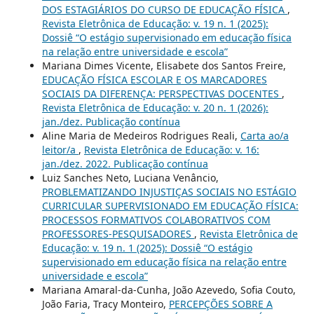
DOS ESTAGIÁRIOS DO CURSO DE EDUCAÇÃO FÍSICA
,
Revista Eletrônica de Educação: v. 19 n. 1 (2025):
Dossiê “O estágio supervisionado em educação física
na relação entre universidade e escola”
Mariana Dimes Vicente, Elisabete dos Santos Freire,
EDUCAÇÃO FÍSICA ESCOLAR E OS MARCADORES
SOCIAIS DA DIFERENÇA: PERSPECTIVAS DOCENTES
,
Revista Eletrônica de Educação: v. 20 n. 1 (2026):
jan./dez. Publicação contínua
Aline Maria de Medeiros Rodrigues Reali,
Carta ao/a
leitor/a
,
Revista Eletrônica de Educação: v. 16:
jan./dez. 2022. Publicação contínua
Luiz Sanches Neto, Luciana Venâncio,
PROBLEMATIZANDO INJUSTIÇAS SOCIAIS NO ESTÁGIO
CURRICULAR SUPERVISIONADO EM EDUCAÇÃO FÍSICA:
PROCESSOS FORMATIVOS COLABORATIVOS COM
PROFESSORES-PESQUISADORES
,
Revista Eletrônica de
Educação: v. 19 n. 1 (2025): Dossiê “O estágio
supervisionado em educação física na relação entre
universidade e escola”
Mariana Amaral-da-Cunha, João Azevedo, Sofia Couto,
João Faria, Tracy Monteiro,
PERCEPÇÕES SOBRE A