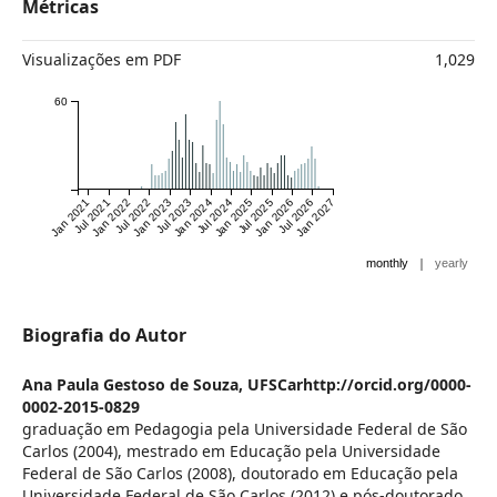
Métricas
Visualizações em PDF
1,029
60
Jan 2021
Jul 2021
Jan 2022
Jul 2022
Jan 2023
Jul 2023
Jan 2024
Jul 2024
Jan 2025
Jul 2025
Jan 2026
Jul 2026
Jan 2027
|
monthly
yearly
Biografia do Autor
Ana Paula Gestoso de Souza,
UFSCarhttp://orcid.org/0000-
0002-2015-0829
graduação em Pedagogia pela Universidade Federal de São
Carlos (2004), mestrado em Educação pela Universidade
Federal de São Carlos (2008), doutorado em Educação pela
Universidade Federal de São Carlos (2012) e pós-doutorado