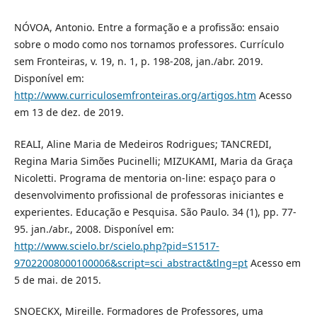
NÓVOA, Antonio. Entre a formação e a profissão: ensaio
sobre o modo como nos tornamos professores. Currículo
sem Fronteiras, v. 19, n. 1, p. 198-208, jan./abr. 2019.
Disponível em:
http://www.curriculosemfronteiras.org/artigos.htm
Acesso
em 13 de dez. de 2019.
REALI, Aline Maria de Medeiros Rodrigues; TANCREDI,
Regina Maria Simões Pucinelli; MIZUKAMI, Maria da Graça
Nicoletti. Programa de mentoria on-line: espaço para o
desenvolvimento profissional de professoras iniciantes e
experientes. Educação e Pesquisa. São Paulo. 34 (1), pp. 77-
95. jan./abr., 2008. Disponível em:
http://www.scielo.br/scielo.php?pid=S1517-
97022008000100006&script=sci_abstract&tlng=pt
Acesso em
5 de mai. de 2015.
SNOECKX, Mireille. Formadores de Professores, uma