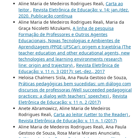
Aline Maria de Medeiros Rodrigues Reali,
Carta ao
leitor
,
Revista Eletrônica de Educação: v. 14: jan./dez.
2020. Publicação contínua
Aline Maria de Medeiros Rodrigues Reali, Maria da
Graça Nicoletti Mizukami,
A linha de pesquisa
Formação de Professores e Outros Agentes
Educacionais, Novas Tecnologias e Ambientes de
Aprendizagem (PPGE-UFSCar): origem e trajetória (The
teacher education and other educational agents, new
technologies and learning environments research
line: origin and trajectory)
,
Revista Eletrônica de
Educação: v. 11 n. 3 (2017): set.-dez., 2017
Heloisa Chalmers Sisla, Ana Paula Gestoso de Souza,
Práticas pedagógicas bem sucedidas: um diálogo com
discursos de professoras (Well succeeded pedagogical
practices: a dialog with teachers´ speeches)
,
Revista
Eletrônica de Educação: v. 11 n. 2 (2017)
Anete Abramowicz, Aline Maria de Medeiros
Rodrigues Reali,
Carta ao leitor (Letter to the Reader)
,
Revista Eletrônica de Educação: v. 11 n. 1 (2017)
Aline Maria de Medeiros Rodrigues Reali, Ana Paula
Gestoso de Souza, Rosa Maria Moraes Anunciato,