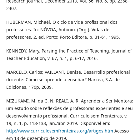
Research Journal, December 2019, Vol. 56, No. 6, pp. 2368–
2407.
HUBERMAN, Michaël. O ciclo de vida profissional dos
professores. In: NÓVOA, Antonio. (Org.). Vidas de
professores. 2. ed. Porto: Porto Editora, p. 31-61, 1995.
KENNEDY, Mary. Parsing the Practice of Teaching. Journal of
Teacher Education, v. 67, n. 1, p. 6-17, 2016.
MARCELO, Carlos; VAILLANT, Denise. Desarrollo profesional
docente: Cómo se aprende a enseñar? Narcea, S.A. de
Ediciones, 176p, 2009.
MIZUKAMI, M. da G. N; REALI, A. R. Aprender a Ser Mentora:
um estudo sobre reflexões de professoras experientes e seu
desenvolvimento profissional. Currículo sem Fronteiras, v.
19, n. 1, p. 113-133, jan./abr. 2019. Disponível em:
http://www.curriculosemfronteiras.org/artigos.htm
Acesso
em 13 de dezembro de 2019.