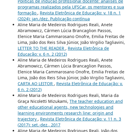
Políticas de indução profissional docente: análises de
programas realizados pela UFSCar, os mentores e sua
formação
,
Revista Eletrônica de Educação: v. 18 n. 1
(2024): jan./dez. Publicação contínua
Aline Maria de Medeiros Rodrigues Reali, Anete
Abramowicz, Cármen Lúcia Brancaglion Passos,
Elenice Maria Cammarosano Onofre, Emilia Freitas de
Lima, João dos Reis Silva Júnior, João Virgilio Tagliavini,
LETTER TO THE READER
,
Revista Eletrônica de
Educação: v. 6 n. 2 (2012)
Aline Maria de Medeiros Rodrigues Reali, Anete
Abramowicz, Cármen Lúcia Brancaglion Passos,
Elenice Maria Cammarosano Onofre, Emilia Freitas de
Lima, João dos Reis Silva Júnior, João Virgilio Tagliavini,
CARTA AO LEITOR
,
Revista Eletrônica de Educação: v.
6 n. 2 (2012)
Aline Maria de Medeiros Rodrigues Reali, Maria da
Graça Nicoletti Mizukami,
The teacher education and
other educational agents, new technologies and
learning environments research line: origin and
trajectory
,
Revista Eletrônica de Educação: v. 11 n. 3
(2017): set.-dez., 2017
Aline Maria de Medeiros Rodrigues Reali, João dos