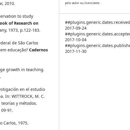
r, 2010.
pelo autor ou licenciante.
ervation to study
##plugins.generic.dates.receive
ok of Research on
2017-09-24
ny, 1973, p.122-183.
##plugins.generic.dates.accept
2017-10-04
ederal de São Carlos
##plugins.generic.dates.publis
 em educação?
Cadernos
2017-11-30
ge growth in teaching.
.
tigación en el estudio
a. In: WITTROCK, M. C.
 teorías y métodos.
 09-91.
o Carlos, 1975.