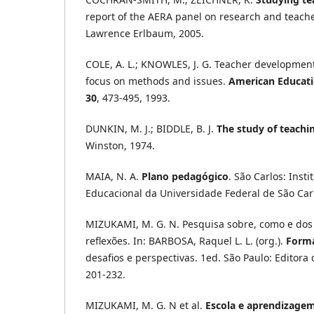
report of the AERA panel on research and teach
Lawrence Erlbaum, 2005.
COLE, A. L.; KNOWLES, J. G. Teacher developmen
focus on methods and issues.
American Educati
30
, 473-495, 1993.
DUNKIN, M. J.; BIDDLE, B. J.
The study of teachi
Winston, 1974.
MAIA, N. A.
Plano pedagógico
. São Carlos: Inst
Educacional da Universidade Federal de São Car
MIZUKAMI, M. G. N. Pesquisa sobre, como e dos
reflexões. In: BARBOSA, Raquel L. L. (org.).
Forma
desafios e perspectivas.
1ed. São Paulo: Editora 
201-232.
MIZUKAMI, M. G. N et al.
Escola e aprendizage