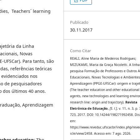
dies, Teachers´ learning
Publicado
30.11.2017
jetória da Linha
Como Citar
acionais, Novas
REALI, Aline Maria de Medeiros Rodrigues;
-UFSCar). Para tanto, são
MIZUKAMI, Maria da Graça Nicoletti. A linha
as, referências teóricas
pesquisa Formação de Professores e Outros 
s evidenciados nos
Educacionais, Novas Tecnologias e Ambientes
ção de pesquisadores
Aprendizagem (PPGE-UFSCar): origem e trajet
(The teacher education and other educational
o dos últimos 40 anos.
agents, new technologies and learning envir
research line: origin and trajectory).
Revista
-Graduação, Aprendizagem
Eletrônica de Educação
,
[S. l.]
, v. 11, n. 3, p.
723, 2017. DOI: 10.14244/198271992458. Dis
em:
https://www.reveduc.ufscar.br/index.php/reve
icle/view/2458. Acesso em: 7 ago. 2026.
acher education
: The