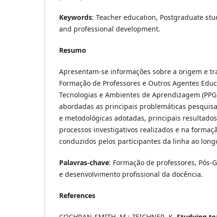
Keywords
: Teacher education, Postgraduate stu
and professional development.
Resumo
Apresentam-se informações sobre a origem e tra
Formação de Professores e Outros Agentes Educ
Tecnologias e Ambientes de Aprendizagem (PPGE
abordadas as principais problemáticas pesquisad
e metodológicas adotadas, principais resultado
processos investigativos realizados e na forma
conduzidos pelos participantes da linha ao long
Palavras-chave
: Formação de professores, Pós
e desenvolvimento profissional da docência.
References
COCHRAN-SMITH, M.; ZEICHNER, K.
Studying te