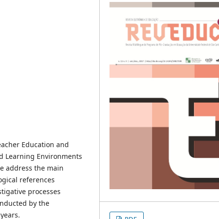
 Teacher Education and
nd Learning Environments
 we address the main
gical references
stigative processes
onducted by the
 years.
PDF