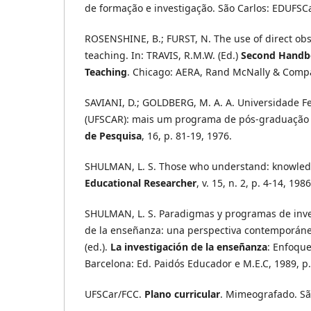
de formação e investigação. São Carlos: EDUFSCa
ROSENSHINE, B.; FURST, N. The use of direct obs
teaching. In: TRAVIS, R.M.W. (Ed.)
Second Handbo
Teaching
. Chicago: AERA, Rand McNally & Compa
SAVIANI, D.; GOLDBERG, M. A. A. Universidade F
(UFSCAR): mais um programa de pós-graduação
de Pesquisa
, 16, p. 81-19, 1976.
SHULMAN, L. S. Those who understand: knowled
Educational Researcher
, v. 15, n. 2, p. 4-14, 1986
SHULMAN, L. S. Paradigmas y programas de inves
de la enseñanza: una perspectiva contemporáne
(ed.).
La investigación de la enseñanza
: Enfoque
Barcelona: Ed. Paidós Educador e M.E.C, 1989, p.
UFSCar/FCC.
Plano curricular
. Mimeografado. Sã