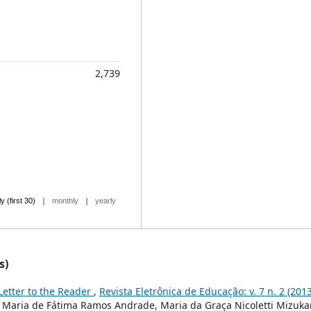
2,739
|
|
ly (first 30)
monthly
yearly
s)
Letter to the Reader
,
Revista Eletrônica de Educação: v. 7 n. 2 (2013
, Maria de Fátima Ramos Andrade, Maria da Graça Nicoletti Mizuka