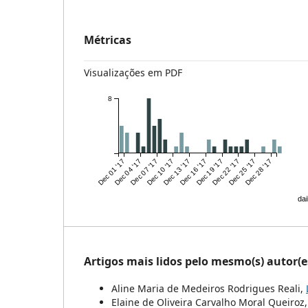
Métricas
Visualizações em PDF
8
Dec 01 '17
Dec 04 '17
Dec 07 '17
Dec 10 '17
Dec 13 '17
Dec 16 '17
Dec 19 '17
Dec 22 '17
Dec 25 '17
Dec 28 '17
dai
Artigos mais lidos pelo mesmo(s) autor(e
Aline Maria de Medeiros Rodrigues Reali,
Elaine de Oliveira Carvalho Moral Queiroz