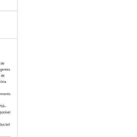
 de
Agentes
 de
ória
onments
 706–
ponível
duc/art