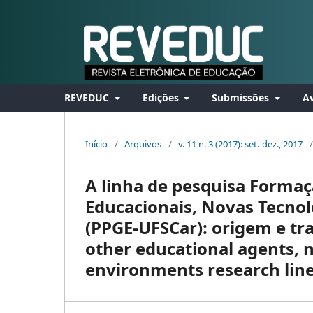
REVEDUC
Edições
Submissões
Av
Início
/
Arquivos
/
v. 11 n. 3 (2017): set.-dez., 2017
/
A linha de pesquisa Formaç
Educacionais, Novas Tecno
(PPGE-UFSCar): origem e tr
other educational agents, 
environments research line: