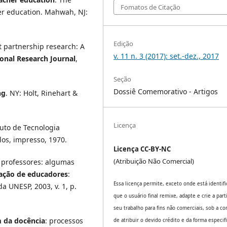
Fomatos de Citação
er education. Mahwah, NJ:
Edição
t partnership research: A
v. 11 n. 3 (2017): set.-dez., 2017
onal Research Journal
,
Seção
Dossiê Comemorativo - Artigos
ng
. NY: Holt, Rinehart &
Licença
ituto de Tecnologia
los, impresso, 1970.
Licença CC-BY-NC
(Atribuição Não Comercial)
 professores: algumas
ção de educadores
:
Essa licença permite, exceto onde está identifi
da UNESP, 2003, v. 1, p.
que o usuário final remixe, adapte e crie a part
seu trabalho para fins não comerciais, sob a co
m da docência
: processos
de atribuir o devido crédito e da forma especif