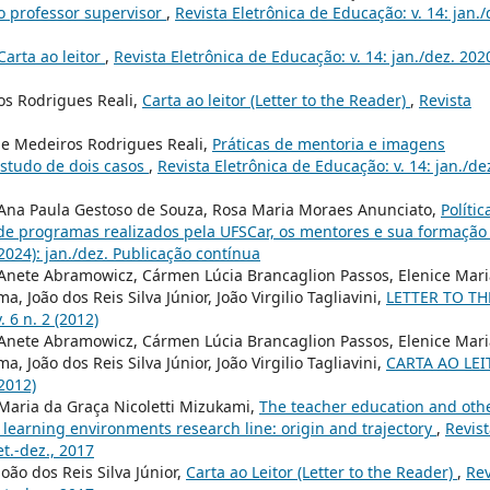
o professor supervisor
,
Revista Eletrônica de Educação: v. 14: jan./
Carta ao leitor
,
Revista Eletrônica de Educação: v. 14: jan./dez. 202
os Rodrigues Reali,
Carta ao leitor (Letter to the Reader)
,
Revista
de Medeiros Rodrigues Reali,
Práticas de mentoria e imagens
estudo de dois casos
,
Revista Eletrônica de Educação: v. 14: jan./de
 Ana Paula Gestoso de Souza, Rosa Maria Moraes Anunciato,
Polític
s de programas realizados pela UFSCar, os mentores e sua formaçã
(2024): jan./dez. Publicação contínua
 Anete Abramowicz, Cármen Lúcia Brancaglion Passos, Elenice Mari
 João dos Reis Silva Júnior, João Virgilio Tagliavini,
LETTER TO TH
 6 n. 2 (2012)
 Anete Abramowicz, Cármen Lúcia Brancaglion Passos, Elenice Mari
 João dos Reis Silva Júnior, João Virgilio Tagliavini,
CARTA AO LE
(2012)
Maria da Graça Nicoletti Mizukami,
The teacher education and oth
learning environments research line: origin and trajectory
,
Revis
et.-dez., 2017
oão dos Reis Silva Júnior,
Carta ao Leitor (Letter to the Reader)
,
Rev