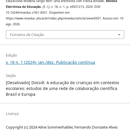
Educacional Modena Sergio Neri: uma entrevista com Franca Amadei.
Revista
Eletrônica de Educação
,
[S. l.]
, v. 18, n. 1, p. e6921213, 2024. DOI:
10.14244/reveduc.v18i1.6921. Disponível em:
https://www.reveduc.ufscar.br/index.php/reveduc/article/view/6921. Acesso em: 10
ago. 2026.
Fomatos de Citação
Edição
v. 18 n. 1 (2024): jan./dez. Publicação contínua
Seção
[Desativado] Dossiê: A educação de crianças em contextos
escolares: estudos de uma rede de colaboração científica
Brasil e Europa
Licença
Copyright (c) 2024 Aline Sommerhalder, Fernando Donizete Alves