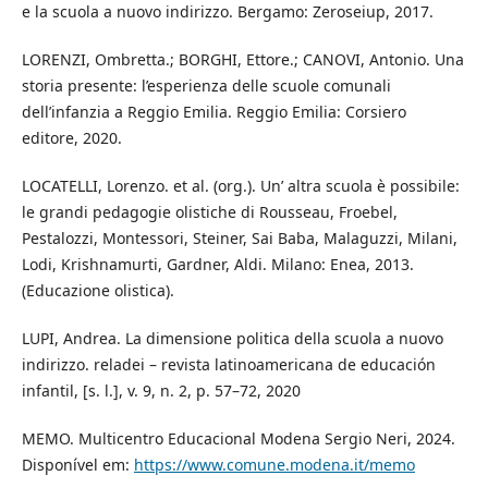
e la scuola a nuovo indirizzo. Bergamo: Zeroseiup, 2017.
LORENZI, Ombretta.; BORGHI, Ettore.; CANOVI, Antonio. Una
storia presente: l’esperienza delle scuole comunali
dell’infanzia a Reggio Emilia. Reggio Emilia: Corsiero
editore, 2020.
LOCATELLI, Lorenzo. et al. (org.). Un’ altra scuola è possibile:
le grandi pedagogie olistiche di Rousseau, Froebel,
Pestalozzi, Montessori, Steiner, Sai Baba, Malaguzzi, Milani,
Lodi, Krishnamurti, Gardner, Aldi. Milano: Enea, 2013.
(Educazione olistica).
LUPI, Andrea. La dimensione politica della scuola a nuovo
indirizzo. reladei – revista latinoamericana de educación
infantil, [s. l.], v. 9, n. 2, p. 57–72, 2020
MEMO. Multicentro Educacional Modena Sergio Neri, 2024.
Disponível em:
https://www.comune.modena.it/memo