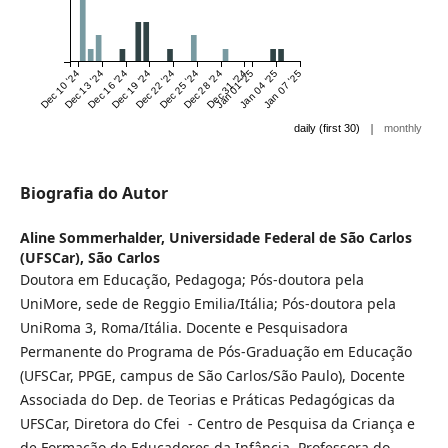
Dec 10 '24
Dec 13 '24
Dec 16 '24
Dec 19 '24
Dec 22 '24
Dec 25 '24
Dec 28 '24
Dec 31 '24
Jan 01 '25
Jan 04 '25
Jan 07 '25
|
daily (first 30)
monthly
Biografia do Autor
Aline Sommerhalder,
Universidade Federal de São Carlos
(UFSCar), São Carlos
Doutora em Educação, Pedagoga; Pós-doutora pela
UniMore, sede de Reggio Emilia/Itália; Pós-doutora pela
UniRoma 3, Roma/Itália. Docente e Pesquisadora
Permanente do Programa de Pós-Graduação em Educação
(UFSCar, PPGE, campus de São Carlos/São Paulo), Docente
Associada do Dep. de Teorias e Práticas Pedagógicas da
UFSCar, Diretora do Cfei - Centro de Pesquisa da Criança e
de Formação de Educadores da Infância. Professora do