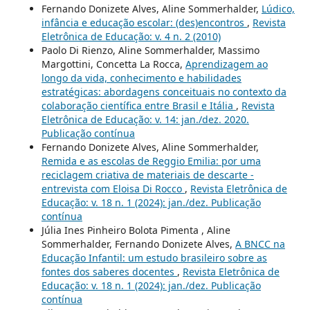
Fernando Donizete Alves, Aline Sommerhalder,
Lúdico,
infância e educação escolar: (des)encontros
,
Revista
Eletrônica de Educação: v. 4 n. 2 (2010)
Paolo Di Rienzo, Aline Sommerhalder, Massimo
Margottini, Concetta La Rocca,
Aprendizagem ao
longo da vida, conhecimento e habilidades
estratégicas: abordagens conceituais no contexto da
colaboração científica entre Brasil e Itália
,
Revista
Eletrônica de Educação: v. 14: jan./dez. 2020.
Publicação contínua
Fernando Donizete Alves, Aline Sommerhalder,
Remida e as escolas de Reggio Emilia: por uma
reciclagem criativa de materiais de descarte -
entrevista com Eloisa Di Rocco
,
Revista Eletrônica de
Educação: v. 18 n. 1 (2024): jan./dez. Publicação
contínua
Júlia Ines Pinheiro Bolota Pimenta , Aline
Sommerhalder, Fernando Donizete Alves,
A BNCC na
Educação Infantil: um estudo brasileiro sobre as
fontes dos saberes docentes
,
Revista Eletrônica de
Educação: v. 18 n. 1 (2024): jan./dez. Publicação
contínua