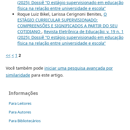
(2025): Dossiê “O estágio supervisionado em educação
física na relação entre universidade e escola”
Roque Luiz Bikel, Larissa Cerignoni Benites,
O
ESTÁGIO CURRICULAR SUPERVISIONADO:
COMPREENSÕES E SIGNIFICADOS A PARTIR DO SEU
COTIDIANO
,
Revista Eletrônica de Educação: v. 19 n. 1
(2025): Dossiê “O estágio supervisionado em educação
física na relação entre universidade e escola”
<<
<
1
2
Você também pode
iniciar uma pesquisa avançada por
similaridade
para este artigo.
Informações
Para Leitores
Para Autores
Para Bibliotecários