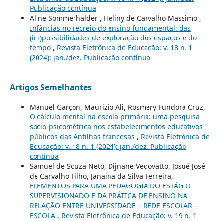
Publicação contínua
Aline Sommerhalder , Heliny de Carvalho Massimo ,
Infâncias no recreio do ensino fundamental: das
(im)possibilidades de exploração dos espaços e do
tempo
,
Revista Eletrônica de Educação: v. 18 n. 1
(2024): jan./dez. Publicação contínua
Artigos Semelhantes
Manuel Garçon, Maurizio Alì, Rosmery Fundora Cruz,
O cálculo mental na escola primária: uma pesquisa
socio-psicométrica nos estabelecimentos educativos
públicos das Antilhas francesas
,
Revista Eletrônica de
Educação: v. 18 n. 1 (2024): jan./dez. Publicação
contínua
Samuel de Souza Neto, Dijnane Vedovatto, Josué José
de Carvalho Filho, Janaina da Silva Ferreira,
ELEMENTOS PARA UMA PEDAGOGIA DO ESTÁGIO
SUPERVISIONADO E DA PRÁTICA DE ENSINO NA
RELAÇÃO ENTRE UNIVERSIDADE – REDE ESCOLAR –
ESCOLA
,
Revista Eletrônica de Educação: v. 19 n. 1