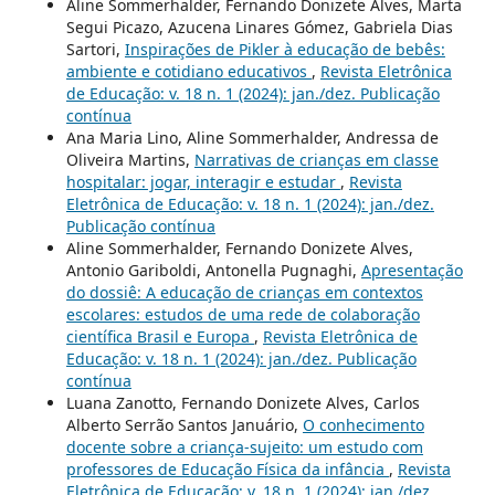
Aline Sommerhalder, Fernando Donizete Alves, Marta
Segui Picazo, Azucena Linares Gómez, Gabriela Dias
Sartori,
Inspirações de Pikler à educação de bebês:
ambiente e cotidiano educativos
,
Revista Eletrônica
de Educação: v. 18 n. 1 (2024): jan./dez. Publicação
contínua
Ana Maria Lino, Aline Sommerhalder, Andressa de
Oliveira Martins,
Narrativas de crianças em classe
hospitalar: jogar, interagir e estudar
,
Revista
Eletrônica de Educação: v. 18 n. 1 (2024): jan./dez.
Publicação contínua
Aline Sommerhalder, Fernando Donizete Alves,
Antonio Gariboldi, Antonella Pugnaghi,
Apresentação
do dossiê: A educação de crianças em contextos
escolares: estudos de uma rede de colaboração
científica Brasil e Europa
,
Revista Eletrônica de
Educação: v. 18 n. 1 (2024): jan./dez. Publicação
contínua
Luana Zanotto, Fernando Donizete Alves, Carlos
Alberto Serrão Santos Januário,
O conhecimento
docente sobre a criança-sujeito: um estudo com
professores de Educação Física da infância
,
Revista
Eletrônica de Educação: v. 18 n. 1 (2024): jan./dez.