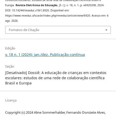
Europa.
Revista Eletrônica de Educação
,
[S. l.]
, v. 18, n. 1, p. e6920208, 2024.
DOI: 10.14244/reveduc.v18i1.6920. Disponível em:
https://www.reveduc.ufscar.br/index.php/reveduc/article/view/6920. Acesso em: 6
ago. 2026.
Fomatos de Citação
Edição
v. 18 n. 1 (2024): jan./dez. Publicação contínua
Seção
[Desativado] Dossiê: A educação de crianças em contextos
escolares: estudos de uma rede de colaboração científica
Brasil e Europa
Licença
Copyright (c) 2024 Aline Sommerhalder, Fernando Donizete Alves,