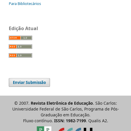
Para Bibliotecários
Edição Atual
Enviar Submissão
© 2007.
Revista Eletrônica de Educação
. São Carlos:
Universidade Federal de São Carlos, Programa de Pós-
Graduação em Educação.
Fluxo contínuo.
ISSN: 1982-7199
. Qualis A2.