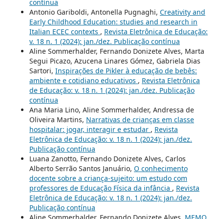
contínua
Antonio Gariboldi, Antonella Pugnaghi,
Creativity and
Early Childhood Education: studies and research in
Italian ECEC contexts
,
Revista Eletrônica de Educação:
v. 18 n. 1 (2024): jan./dez. Publicação contínua
Aline Sommerhalder, Fernando Donizete Alves, Marta
Segui Picazo, Azucena Linares Gómez, Gabriela Dias
Sartori,
Inspirações de Pikler à educação de bebês:
ambiente e cotidiano educativos
,
Revista Eletrônica
de Educação: v. 18 n. 1 (2024): jan./dez. Publicação
contínua
Ana Maria Lino, Aline Sommerhalder, Andressa de
Oliveira Martins,
Narrativas de crianças em classe
hospitalar: jogar, interagir e estudar
,
Revista
Eletrônica de Educação: v. 18 n. 1 (2024): jan./dez.
Publicação contínua
Luana Zanotto, Fernando Donizete Alves, Carlos
Alberto Serrão Santos Januário,
O conhecimento
docente sobre a criança-sujeito: um estudo com
professores de Educação Física da infância
,
Revista
Eletrônica de Educação: v. 18 n. 1 (2024): jan./dez.
Publicação contínua
Aline Sommerhalder, Fernando Donizete Alves,
MEMO