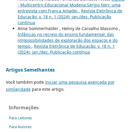
- Multicentro Educacional Modena Sergio Neri: uma
entrevista com Franca Amadei
,
Revista Eletrônica de
Educação: v. 18 n. 1 (2024): jan./dez. Publicação
contínua
Aline Sommerhalder , Heliny de Carvalho Massimo ,
Infâncias no recreio do ensino fundamental: das
(im)possibilidades de exploração dos espaços e do
tempo
,
Revista Eletrônica de Educação: v. 18 n. 1
(2024): jan./dez. Publicação contínua
Artigos Semelhantes
Você também pode
iniciar uma pesquisa avançada por
similaridade
para este artigo.
Informações
Para Leitores
Para Autores