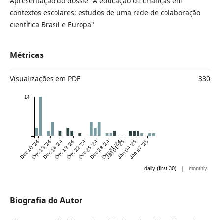
Apresentação do dossiê "A educação de crianças em
contextos escolares: estudos de uma rede de colaboração
científica Brasil e Europa"
Métricas
Visualizações em PDF
330
14
Dec 10 '24
Dec 13 '24
Dec 16 '24
Dec 19 '24
Dec 22 '24
Dec 25 '24
Dec 28 '24
Dec 31 '24
Jan 01 '25
Jan 04 '25
Jan 07 '25
|
daily (first 30)
monthly
Biografia do Autor