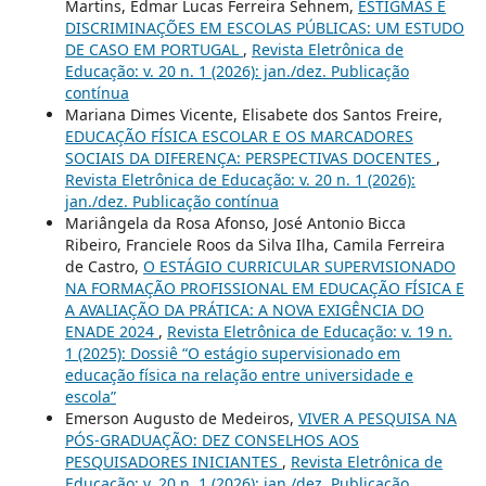
Martins, Edmar Lucas Ferreira Sehnem,
ESTIGMAS E
DISCRIMINAÇÕES EM ESCOLAS PÚBLICAS: UM ESTUDO
DE CASO EM PORTUGAL
,
Revista Eletrônica de
Educação: v. 20 n. 1 (2026): jan./dez. Publicação
contínua
Mariana Dimes Vicente, Elisabete dos Santos Freire,
EDUCAÇÃO FÍSICA ESCOLAR E OS MARCADORES
SOCIAIS DA DIFERENÇA: PERSPECTIVAS DOCENTES
,
Revista Eletrônica de Educação: v. 20 n. 1 (2026):
jan./dez. Publicação contínua
Mariângela da Rosa Afonso, José Antonio Bicca
Ribeiro, Franciele Roos da Silva Ilha, Camila Ferreira
de Castro,
O ESTÁGIO CURRICULAR SUPERVISIONADO
NA FORMAÇÃO PROFISSIONAL EM EDUCAÇÃO FÍSICA E
A AVALIAÇÃO DA PRÁTICA: A NOVA EXIGÊNCIA DO
ENADE 2024
,
Revista Eletrônica de Educação: v. 19 n.
1 (2025): Dossiê “O estágio supervisionado em
educação física na relação entre universidade e
escola”
Emerson Augusto de Medeiros,
VIVER A PESQUISA NA
PÓS-GRADUAÇÃO: DEZ CONSELHOS AOS
PESQUISADORES INICIANTES
,
Revista Eletrônica de
Educação: v. 20 n. 1 (2026): jan./dez. Publicação