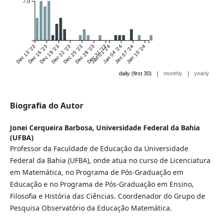
7.0
Dec 13 '23
Dec 16 '23
Dec 19 '23
Dec 22 '23
Dec 25 '23
Dec 28 '23
Dec 31 '23
Jan 01 '24
Jan 04 '24
Jan 07 '24
Jan 10 '24
|
|
daily (first 30)
monthly
yearly
Biografia do Autor
Jonei Cerqueira Barbosa,
Universidade Federal da Bahia
(UFBA)
Professor da Faculdade de Educação da Universidade
Federal da Bahia (UFBA), onde atua no curso de Licenciatura
em Matemática, no Programa de Pós-Graduação em
Educação e no Programa de Pós-Graduação em Ensino,
Filosofia e História das Ciências. Coordenador do Grupo de
Pesquisa Observatório da Educação Matemática.