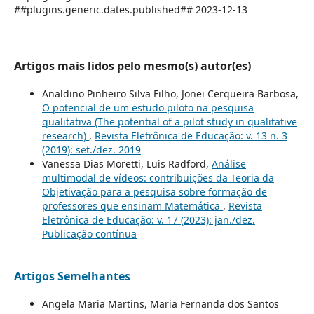
##plugins.generic.dates.published## 2023-12-13
Artigos mais lidos pelo mesmo(s) autor(es)
Analdino Pinheiro Silva Filho, Jonei Cerqueira Barbosa,
O potencial de um estudo piloto na pesquisa
qualitativa (The potential of a pilot study in qualitative
research)
,
Revista Eletrônica de Educação: v. 13 n. 3
(2019): set./dez. 2019
Vanessa Dias Moretti, Luis Radford,
Análise
multimodal de vídeos: contribuições da Teoria da
Objetivação para a pesquisa sobre formação de
professores que ensinam Matemática
,
Revista
Eletrônica de Educação: v. 17 (2023): jan./dez.
Publicação contínua
Artigos Semelhantes
Angela Maria Martins, Maria Fernanda dos Santos