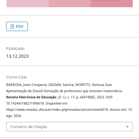
PDF
Publicado
13.12.2023
Como Citar
BARBOSA, Jonei Cerqueira; ZAIDAN, Samira; MORETTI, Vanessa Dias.
Apresentação do Dossiê Formação de professores que ensinam matemática.
Revista Eletrônica de Educação
,
[S. l.]
, v. 17, p. e6618082, 2023. DOI:
10.14244/198271996618. Disponível em:
https://www.reveduc.ufscar.br/index.php/reveduc/article/view/6618. Acesso em: 10
ago. 2026.
Fomatos de Citação