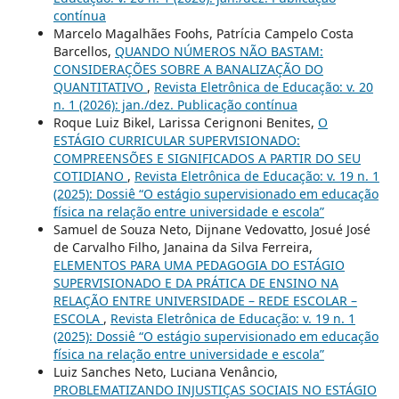
contínua
Marcelo Magalhães Foohs, Patrícia Campelo Costa
Barcellos,
QUANDO NÚMEROS NÃO BASTAM:
CONSIDERAÇÕES SOBRE A BANALIZAÇÃO DO
QUANTITATIVO
,
Revista Eletrônica de Educação: v. 20
n. 1 (2026): jan./dez. Publicação contínua
Roque Luiz Bikel, Larissa Cerignoni Benites,
O
ESTÁGIO CURRICULAR SUPERVISIONADO:
COMPREENSÕES E SIGNIFICADOS A PARTIR DO SEU
COTIDIANO
,
Revista Eletrônica de Educação: v. 19 n. 1
(2025): Dossiê “O estágio supervisionado em educação
física na relação entre universidade e escola”
Samuel de Souza Neto, Dijnane Vedovatto, Josué José
de Carvalho Filho, Janaina da Silva Ferreira,
ELEMENTOS PARA UMA PEDAGOGIA DO ESTÁGIO
SUPERVISIONADO E DA PRÁTICA DE ENSINO NA
RELAÇÃO ENTRE UNIVERSIDADE – REDE ESCOLAR –
ESCOLA
,
Revista Eletrônica de Educação: v. 19 n. 1
(2025): Dossiê “O estágio supervisionado em educação
física na relação entre universidade e escola”
Luiz Sanches Neto, Luciana Venâncio,
PROBLEMATIZANDO INJUSTIÇAS SOCIAIS NO ESTÁGIO