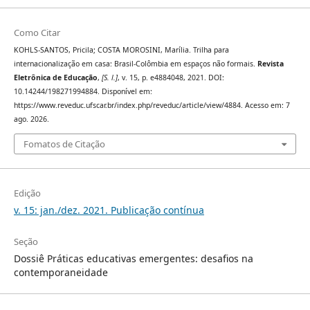
Como Citar
KOHLS-SANTOS, Pricila; COSTA MOROSINI, Marília. Trilha para
internacionalização em casa: Brasil-Colômbia em espaços não formais.
Revista
Eletrônica de Educação
,
[S. l.]
, v. 15, p. e4884048, 2021. DOI:
10.14244/198271994884. Disponível em:
https://www.reveduc.ufscar.br/index.php/reveduc/article/view/4884. Acesso em: 7
ago. 2026.
Fomatos de Citação
Edição
v. 15: jan./dez. 2021. Publicação contínua
Seção
Dossiê Práticas educativas emergentes: desafios na
contemporaneidade