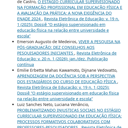
de Castro,
O ESTÁGIO CURRICULAR SUPERVISIONADO
NA FORMAÇÃO PROFISSIONAL EM EDUCAÇÃO FÍSICA E
A AVALIAÇÃO DA PRÁTICA: A NOVA EXIGÊNCIA DO
ENADE 2024
,
Revista Eletrônica de Educação: v. 19 n.
1 (2025): Dossiê “O estágio supervisionado em
educação física na relação entre universidade e
escola”
Emerson Augusto de Medeiros,
VIVER A PESQUISA NA
PÓS-GRADUAÇÃO: DEZ CONSELHOS AOS
PESQUISADORES INICIANTES
,
Revista Eletrônica de
Educação: v. 20 n. 1 (2026): jan./dez. Publicação
contínua
Emilie Erbetta Mahas Kawamoto, Dijnane Vedovatto,
APRENDIZAGEM DA DOCÊNCIA SOB A PERSPECTIVA
DOS ESTAGIÁRIOS DO CURSO DE EDUCAÇÃO FÍSICA
,
Revista Eletrônica de Educação: v. 19 n. 1 (2025):
Dossiê “O estágio supervisionado em educação física
na relação entre universidade e escola”
Luiz Sanches Neto, Luciana Venâncio,
PROBLEMATIZANDO INJUSTIÇAS SOCIAIS NO ESTÁGIO
CURRICULAR SUPERVISIONADO EM EDUCAÇÃO FÍSICA:
PROCESSOS FORMATIVOS COLABORATIVOS COM
PROFESSORES-PESQUISADORES
,
Revista Eletrônica de