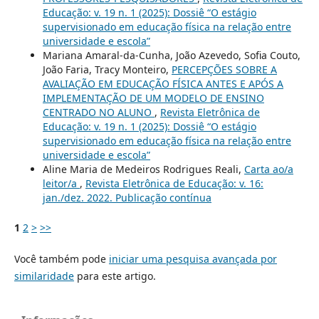
Educação: v. 19 n. 1 (2025): Dossiê “O estágio
supervisionado em educação física na relação entre
universidade e escola”
Mariana Amaral-da-Cunha, João Azevedo, Sofia Couto,
João Faria, Tracy Monteiro,
PERCEPÇÕES SOBRE A
AVALIAÇÃO EM EDUCAÇÃO FÍSICA ANTES E APÓS A
IMPLEMENTAÇÃO DE UM MODELO DE ENSINO
CENTRADO NO ALUNO
,
Revista Eletrônica de
Educação: v. 19 n. 1 (2025): Dossiê “O estágio
supervisionado em educação física na relação entre
universidade e escola”
Aline Maria de Medeiros Rodrigues Reali,
Carta ao/a
leitor/a
,
Revista Eletrônica de Educação: v. 16:
jan./dez. 2022. Publicação contínua
1
2
>
>>
Você também pode
iniciar uma pesquisa avançada por
similaridade
para este artigo.