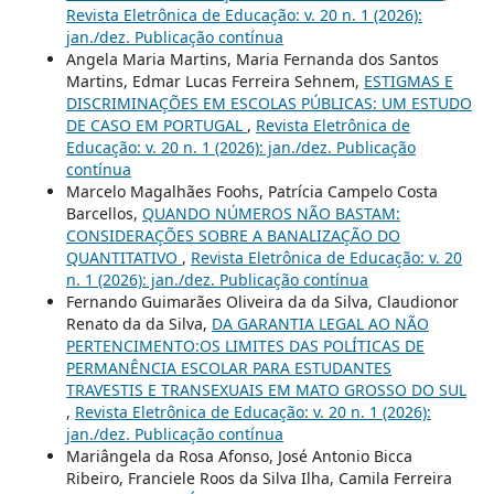
Revista Eletrônica de Educação: v. 20 n. 1 (2026):
jan./dez. Publicação contínua
Angela Maria Martins, Maria Fernanda dos Santos
Martins, Edmar Lucas Ferreira Sehnem,
ESTIGMAS E
DISCRIMINAÇÕES EM ESCOLAS PÚBLICAS: UM ESTUDO
DE CASO EM PORTUGAL
,
Revista Eletrônica de
Educação: v. 20 n. 1 (2026): jan./dez. Publicação
contínua
Marcelo Magalhães Foohs, Patrícia Campelo Costa
Barcellos,
QUANDO NÚMEROS NÃO BASTAM:
CONSIDERAÇÕES SOBRE A BANALIZAÇÃO DO
QUANTITATIVO
,
Revista Eletrônica de Educação: v. 20
n. 1 (2026): jan./dez. Publicação contínua
Fernando Guimarães Oliveira da da Silva, Claudionor
Renato da da Silva,
DA GARANTIA LEGAL AO NÃO
PERTENCIMENTO:OS LIMITES DAS POLÍTICAS DE
PERMANÊNCIA ESCOLAR PARA ESTUDANTES
TRAVESTIS E TRANSEXUAIS EM MATO GROSSO DO SUL
,
Revista Eletrônica de Educação: v. 20 n. 1 (2026):
jan./dez. Publicação contínua
Mariângela da Rosa Afonso, José Antonio Bicca
Ribeiro, Franciele Roos da Silva Ilha, Camila Ferreira