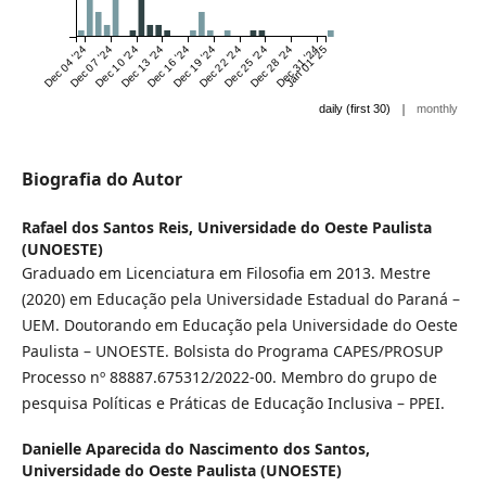
Dec 04 '24
Dec 07 '24
Dec 10 '24
Dec 13 '24
Dec 16 '24
Dec 19 '24
Dec 22 '24
Dec 25 '24
Dec 28 '24
Dec 31 '24
Jan 01 '25
|
daily (first 30)
monthly
Biografia do Autor
Rafael dos Santos Reis,
Universidade do Oeste Paulista
(UNOESTE)
Graduado em Licenciatura em Filosofia em 2013. Mestre
(2020) em Educação pela Universidade Estadual do Paraná –
UEM. Doutorando em Educação pela Universidade do Oeste
Paulista – UNOESTE. Bolsista do Programa CAPES/PROSUP
Processo nº 88887.675312/2022-00. Membro do grupo de
pesquisa Políticas e Práticas de Educação Inclusiva – PPEI.
Danielle Aparecida do Nascimento dos Santos,
Universidade do Oeste Paulista (UNOESTE)