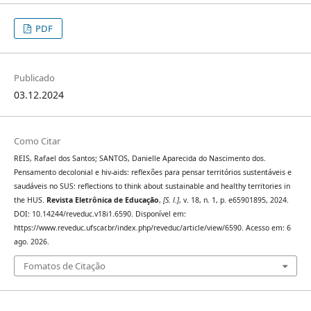
PDF
Publicado
03.12.2024
Como Citar
REIS, Rafael dos Santos; SANTOS, Danielle Aparecida do Nascimento dos.
Pensamento decolonial e hiv-aids: reflexões para pensar territórios sustentáveis e
saudáveis no SUS: reflections to think about sustainable and healthy territories in
the HUS.
Revista Eletrônica de Educação
,
[S. l.]
, v. 18, n. 1, p. e65901895, 2024.
DOI: 10.14244/reveduc.v18i1.6590. Disponível em:
https://www.reveduc.ufscar.br/index.php/reveduc/article/view/6590. Acesso em: 6
ago. 2026.
Fomatos de Citação