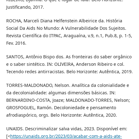
Justificando, 2017.
ROCHA, Marceli Diana Helfenstein Albeirice da. História
Social Da Aids No Mundo: A Vulnerabilidade Dos Sujeitos.
Revista Científica do ITPAC, Araguaína, v.9, n.1, Pub.8, p. 1-5,
Fev. 2016.
SANTOS, Antônio Bispo dos. As fronteiras do saber orgânico
e o saber sintético. IN: OLIVEIRA, Anderson Ribeiro e col.
Tecendo redes antirracistas. Belo Horizonte: Autêntica, 2019.
TORRES-MALDONADO, Nelson. Analítica da colonialidade e
da decolonialidade: algumas dimensões básicas. IN:
BERNARDINO-COSTA, Joaze; MALDONADO-TORRES, Nelson;
GROSFOGUEL, Ramón. Decoloniedade e pensamento
afrodiaspórico, orgs. Belo Horizonte: Autêntica, 2020.
UNAIDS. Descriminalizar salva vidas, 2023. Disponível em:
[<
https://unaids.org.br/2023/03/acabar-com-a-aids-ate-