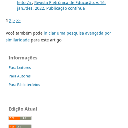
leitor/a
,
Revista Eletrônica de Educação: v. 16:
jan./dez. 2022. Publicação contínua
1
2
>
>>
Você também pode
iniciar uma pesquisa avançada por
similaridade
para este artigo.
Informações
Para Leitores
Para Autores
Para Bibliotecários
Edição Atual