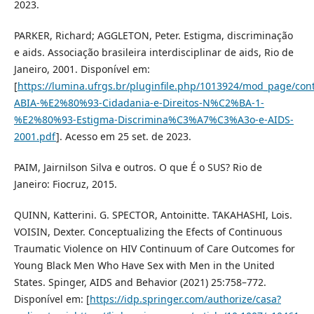
2023.
PARKER, Richard; AGGLETON, Peter. Estigma, discriminação
e aids. Associação brasileira interdisciplinar de aids, Rio de
Janeiro, 2001. Disponível em:
[
https://lumina.ufrgs.br/pluginfile.php/1013924/mod_page/
ABIA-%E2%80%93-Cidadania-e-Direitos-N%C2%BA-1-
%E2%80%93-Estigma-Discrimina%C3%A7%C3%A3o-e-AIDS-
2001.pdf
]. Acesso em 25 set. de 2023.
PAIM, Jairnilson Silva e outros. O que É o SUS? Rio de
Janeiro: Fiocruz, 2015.
QUINN, Katterini. G. SPECTOR, Antoinitte. TAKAHASHI, Lois.
VOISIN, Dexter. Conceptualizing the Efects of Continuous
Traumatic Violence on HIV Continuum of Care Outcomes for
Young Black Men Who Have Sex with Men in the United
States. Spinger, AIDS and Behavior (2021) 25:758–772.
Disponível em: [
https://idp.springer.com/authorize/casa?