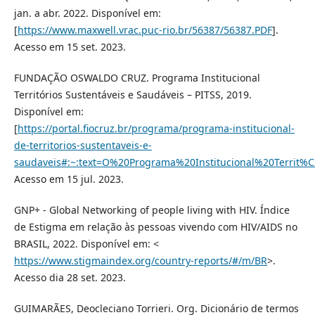
jan. a abr. 2022. Disponível em:
[
https://www.maxwell.vrac.puc-rio.br/56387/56387.PDF
].
Acesso em 15 set. 2023.
FUNDAÇÃO OSWALDO CRUZ. Programa Institucional
Territórios Sustentáveis e Saudáveis – PITSS, 2019.
Disponível em:
[
https://portal.fiocruz.br/programa/programa-institucional-
de-territorios-sustentaveis-e-
saudaveis#:~:text=O%20Programa%20Institucional%20Terri
Acesso em 15 jul. 2023.
GNP+ - Global Networking of people living with HIV. Índice
de Estigma em relação às pessoas vivendo com HIV/AIDS no
BRASIL, 2022. Disponível em: <
https://www.stigmaindex.org/country-reports/#/m/BR
>.
Acesso dia 28 set. 2023.
GUIMARÃES, Deocleciano Torrieri. Org. Dicionário de termos