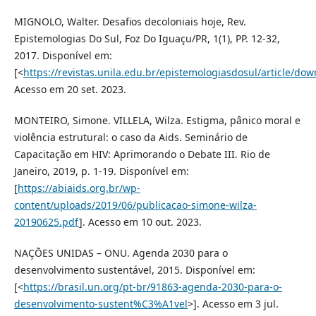
MIGNOLO, Walter. Desafios decoloniais hoje, Rev.
Epistemologias Do Sul, Foz Do Iguaçu/PR, 1(1), PP. 12-32,
2017. Disponível em:
[<
https://revistas.unila.edu.br/epistemologiasdosul/article/do
Acesso em 20 set. 2023.
MONTEIRO, Simone. VILLELA, Wilza. Estigma, pânico moral e
violência estrutural: o caso da Aids. Seminário de
Capacitação em HIV: Aprimorando o Debate III. Rio de
Janeiro, 2019, p. 1-19. Disponível em:
[
https://abiaids.org.br/wp-
content/uploads/2019/06/publicacao-simone-wilza-
20190625.pdf
]. Acesso em 10 out. 2023.
NAÇÕES UNIDAS – ONU. Agenda 2030 para o
desenvolvimento sustentável, 2015. Disponível em:
[<
https://brasil.un.org/pt-br/91863-agenda-2030-para-o-
desenvolvimento-sustent%C3%A1vel
>]. Acesso em 3 jul.