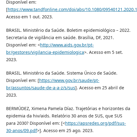
Disponível em:
[
https://www.tandfonline.com/doi/abs/10.1080/09540121.2020.
Acesso em 1 out. 2023.
BRASIL. Ministério da Saúde. Boletim epidemiológico – 2022.
Secretaria de vigilância em saúde. Brasília, DF, 2021.
Disponível em: <
http://www.aids.gov.br/pt-
br/gestores/vigilancia-epidemiologica
>. Acesso em 5 set.
2023.
BRASIL. Ministério da Saúde. Sistema Único de Saúde.
Disponível em: [
https://www.gov.br/saude/pt-
br/assuntos/saude-de-a-a-z/s/sus
]. Acesso em 25 abril de
2023.
BERMÚDEZ, Ximena Pamela Díaz. Trajetórias e horizontes da
epidemia da hiv/aids. Relatório 30 anos de SUS, que SUS
para 2030? Disponível em: [<
https://apsredes.org/pdf/sus-
30-anos/09.pdf
>]. Acesso em 25 ago. 2023.