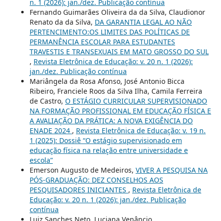
n. 1 (2026): jan./dez. Publicação contínua
Fernando Guimarães Oliveira da da Silva, Claudionor
Renato da da Silva,
DA GARANTIA LEGAL AO NÃO
PERTENCIMENTO:OS LIMITES DAS POLÍTICAS DE
PERMANÊNCIA ESCOLAR PARA ESTUDANTES
TRAVESTIS E TRANSEXUAIS EM MATO GROSSO DO SUL
,
Revista Eletrônica de Educação: v. 20 n. 1 (2026):
jan./dez. Publicação contínua
Mariângela da Rosa Afonso, José Antonio Bicca
Ribeiro, Franciele Roos da Silva Ilha, Camila Ferreira
de Castro,
O ESTÁGIO CURRICULAR SUPERVISIONADO
NA FORMAÇÃO PROFISSIONAL EM EDUCAÇÃO FÍSICA E
A AVALIAÇÃO DA PRÁTICA: A NOVA EXIGÊNCIA DO
ENADE 2024
,
Revista Eletrônica de Educação: v. 19 n.
1 (2025): Dossiê “O estágio supervisionado em
educação física na relação entre universidade e
escola”
Emerson Augusto de Medeiros,
VIVER A PESQUISA NA
PÓS-GRADUAÇÃO: DEZ CONSELHOS AOS
PESQUISADORES INICIANTES
,
Revista Eletrônica de
Educação: v. 20 n. 1 (2026): jan./dez. Publicação
contínua
Luiz Sanches Neto, Luciana Venâncio,