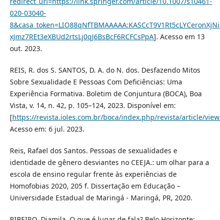
redirect_uri=https://link.springer.com/article/10.1007/s10461-
020-03040-
8&casa_token=LIO88qNfTBMAAAAA:KASCcT9V1Rt5cLYCeronXjN
xJmz7REt3eXBUd2rtsLj0qJ6BsBcF6RCFCsPpA
]. Acesso em 13
out. 2023.
REIS, R. dos S. SANTOS, D. A. do N. dos. Desfazendo Mitos
Sobre Sexualidade E Pessoas Com Deficiências: Uma
Experiência Formativa. Boletim de Conjuntura (BOCA), Boa
Vista, v. 14, n. 42, p. 105–124, 2023. Disponível em:
[
https://revista.ioles.com.br/boca/index.php/revista/article/vie
Acesso em: 6 jul. 2023.
Reis, Rafael dos Santos. Pessoas de sexualidades e
identidade de gênero desviantes no CEEJA.: um olhar para a
escola de ensino regular frente às experiências de
Homofobias 2020, 205 f. Dissertação em Educação –
Universidade Estadual de Maringá - Maringá, PR, 2020.
RIBEIRO, Djamila. O que é lugar de fala? Belo Horizonte: