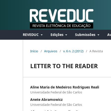
REVEDUC
Edições
Submissões
Av
Início
/
Arquivos
/
v. 6 n. 2 (2012)
/
A Revista
LETTER TO THE READER
Aline Maria de Medeiros Rodrigues Reali
Universidade Federal de São Carlos
Anete Abramowicz
Universidade Federal de São Carlos