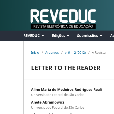
REVEDUC
Edições
Submissões
Av
Início
/
Arquivos
/
v. 6 n. 2 (2012)
/
A Revista
LETTER TO THE READER
Aline Maria de Medeiros Rodrigues Reali
Universidade Federal de São Carlos
Anete Abramowicz
Universidade Federal de São Carlos