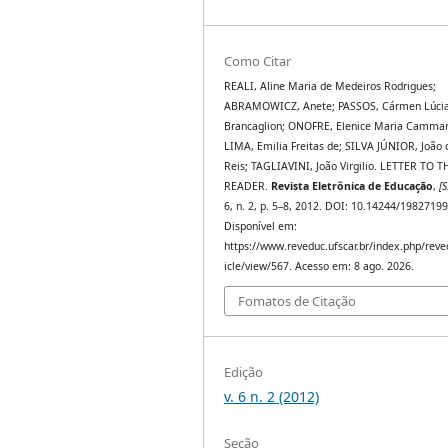
Como Citar
REALI, Aline Maria de Medeiros Rodrigues;
ABRAMOWICZ, Anete; PASSOS, Cármen Lúci
Brancaglion; ONOFRE, Elenice Maria Camma
LIMA, Emilia Freitas de; SILVA JÚNIOR, João 
Reis; TAGLIAVINI, João Virgilio. LETTER TO T
READER.
Revista Eletrônica de Educação
,
[S
6, n. 2, p. 5–8, 2012. DOI: 10.14244/1982719
Disponível em:
https://www.reveduc.ufscar.br/index.php/reve
icle/view/567. Acesso em: 8 ago. 2026.
Fomatos de Citação
Edição
v. 6 n. 2 (2012)
Seção