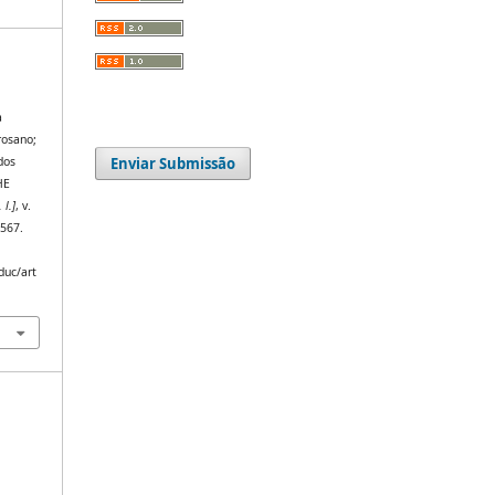
a
rosano;
Enviar Submissão
dos
HE
. l.]
, v.
9567.
duc/art