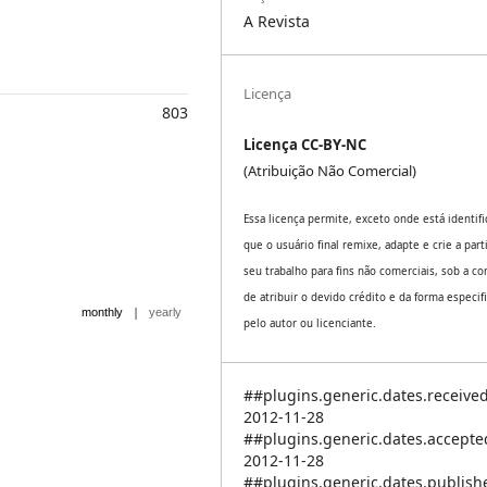
A Revista
Licença
803
Licença CC-BY-NC
(Atribuição Não Comercial)
Essa licença permite, exceto onde está identifi
que o usuário final remixe, adapte e crie a part
seu trabalho para fins não comerciais, sob a co
de atribuir o devido crédito e da forma especif
|
monthly
yearly
pelo autor ou licenciante.
##plugins.generic.dates.receive
2012-11-28
##plugins.generic.dates.accept
2012-11-28
##plugins.generic.dates.publis