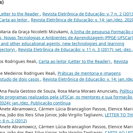
s)
Letter to the Reader
,
Revista Eletrônica de Educação: v. 7 n. 2 (2013
Carta ao leitor
,
Revista Eletrônica de Educação: v. 14: jan./dez. 202
Maria da Graça Nicoletti Mizukami,
A linha de pesquisa Formação 
is, Novas Tecnologias e Ambientes de Aprendizagem (PPGE-UFSCar)
n and other educational agents, new technologies and learning
jectory)
,
Revista Eletrônica de Educação: v. 11 n. 3 (2017): set.-dez.
os Rodrigues Reali,
Carta ao leitor (Letter to the Reader)
,
Revista
de Medeiros Rodrigues Reali,
Práticas de mentoria e imagens
estudo de dois casos
,
Revista Eletrônica de Educação: v. 14: jan./de
 Ana Paula Gestoso de Souza, Rosa Maria Moraes Anunciato,
Polític
s de programas realizados pela UFSCar, os mentores e sua formaçã
(2024): jan./dez. Publicação contínua
 Anete Abramowicz, Cármen Lúcia Brancaglion Passos, Elenice Mari
 João dos Reis Silva Júnior, João Virgilio Tagliavini,
LETTER TO TH
 6 n. 2 (2012)
 Anete Abramowicz, Cármen Lúcia Brancaglion Passos, Elenice Mari
 João dos Reis Silva Júnior, João Virgilio Tagliavini,
CARTA AO LE