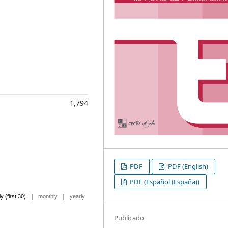
1,794
PDF
PDF (English)
PDF (Español (España))
|
|
ly (first 30)
monthly
yearly
Publicado