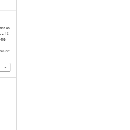
arta ao
]
, v. 17,
6409.
duc/art