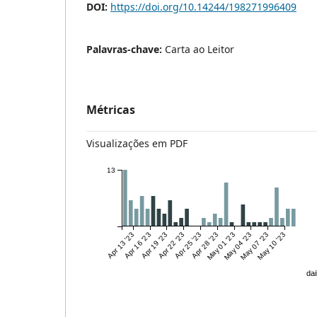
DOI:
https://doi.org/10.14244/198271996409
Palavras-chave:
Carta ao Leitor
Métricas
Visualizações em PDF
13
Apr 13 '23
Apr 16 '23
Apr 19 '23
Apr 22 '23
Apr 25 '23
Apr 28 '23
May 01 '23
May 04 '23
May 07 '23
May 10 '23
dai