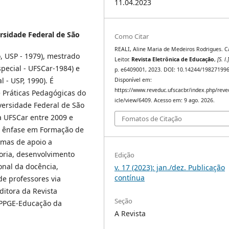
11.04.2023
rsidade Federal de São
Como Citar
REALI, Aline Maria de Medeiros Rodrigues. C
, USP - 1979), mestrado
Leitor.
Revista Eletrônica de Educação
,
[S. l.
pecial - UFSCar-1984) e
p. e6409001, 2023. DOI: 10.14244/19827199
 - USP, 1990). É
Disponível em:
https://www.reveduc.ufscar.br/index.php/reve
e Práticas Pedagógicas do
icle/view/6409. Acesso em: 9 ago. 2026.
ersidade Federal de São
da UFSCar entre 2009 e
Fomatos de Citação
m ênfase em Formação de
amas de apoio a
toria, desenvolvimento
Edição
onal da docência,
v. 17 (2023): jan./dez. Publicação
contínua
e professores via
ditora da Revista
Seção
 PPGE-Educação da
A Revista