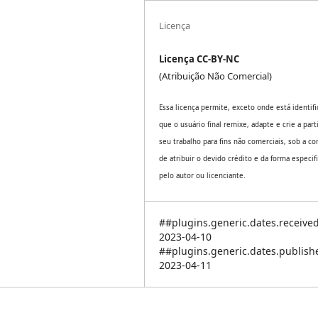
Licença
Licença CC-BY-NC
(Atribuição Não Comercial)
Essa licença permite, exceto onde está identifi
que o usuário final remixe, adapte e crie a part
seu trabalho para fins não comerciais, sob a co
de atribuir o devido crédito e da forma especif
pelo autor ou licenciante.
##plugins.generic.dates.receive
2023-04-10
##plugins.generic.dates.publis
2023-04-11