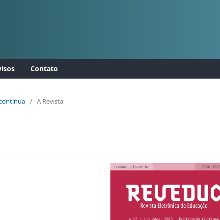
isos
Contato
 contínua
/
A Revista