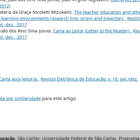
(2012)
Maria da Graça Nicoletti Mizukami,
The teacher education and oth
learning environments research line: origin and trajectory
,
Revis
et.-dez., 2017
oão dos Reis Silva Júnior,
Carta ao Leitor (Letter to the Reader)
,
Rev
et.-dez., 2017
Carta ao/a leitor/a
,
Revista Eletrônica de Educação: v. 16: jan./dez.
da por similaridade
para este artigo.
ducação
. São Carlos: Universidade Federal de São Carlos, Progra