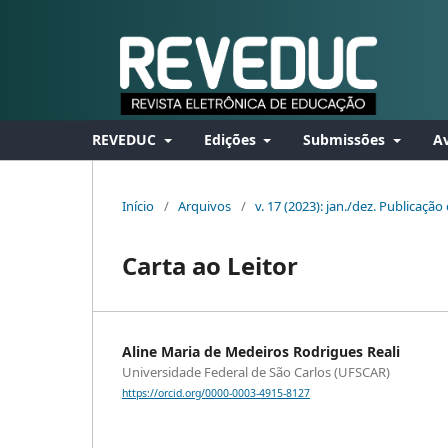
REVEDUC
Edições
Submissões
Av
Início
/
Arquivos
/
v. 17 (2023): jan./dez. Publicação
Carta ao Leitor
Aline Maria de Medeiros Rodrigues Reali
Universidade Federal de São Carlos (UFSCAR)
https://orcid.org/0000-0003-4915-8127