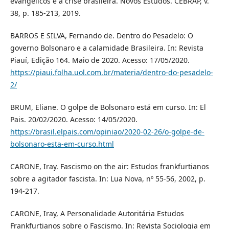
evangélicos e a crise brasileira. Novos Estudos. CEBRAP, v.
38, p. 185-213, 2019.
BARROS E SILVA, Fernando de. Dentro do Pesadelo: O
governo Bolsonaro e a calamidade Brasileira. In: Revista
Piauí, Edição 164. Maio de 2020. Acesso: 17/05/2020.
https://piaui.folha.uol.com.br/materia/dentro-do-pesadelo-
2/
BRUM, Eliane. O golpe de Bolsonaro está em curso. In: El
Pais. 20/02/2020. Acesso: 14/05/2020.
https://brasil.elpais.com/opiniao/2020-02-26/o-golpe-de-
bolsonaro-esta-em-curso.html
CARONE, Iray. Fascismo on the air: Estudos frankfurtianos
sobre a agitador fascista. In: Lua Nova, nº 55-56, 2002, p.
194-217.
CARONE, Iray, A Personalidade Autoritária Estudos
Frankfurtianos sobre o Fascismo. In: Revista Sociologia em