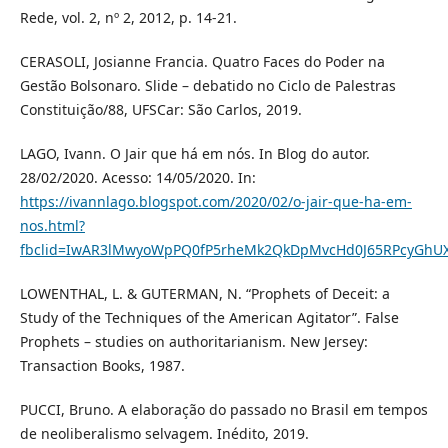
Rede, vol. 2, nº 2, 2012, p. 14-21.
CERASOLI, Josianne Francia. Quatro Faces do Poder na
Gestão Bolsonaro. Slide – debatido no Ciclo de Palestras
Constituição/88, UFSCar: São Carlos, 2019.
LAGO, Ivann. O Jair que há em nós. In Blog do autor.
28/02/2020. Acesso: 14/05/2020. In:
https://ivannlago.blogspot.com/2020/02/o-jair-que-ha-em-
nos.html?
fbclid=IwAR3lMwyoWpPQ0fP5rheMk2QkDpMvcHd0J65RPcyGh
LOWENTHAL, L. & GUTERMAN, N. “Prophets of Deceit: a
Study of the Techniques of the American Agitator”. False
Prophets – studies on authoritarianism. New Jersey:
Transaction Books, 1987.
PUCCI, Bruno. A elaboração do passado no Brasil em tempos
de neoliberalismo selvagem. Inédito, 2019.