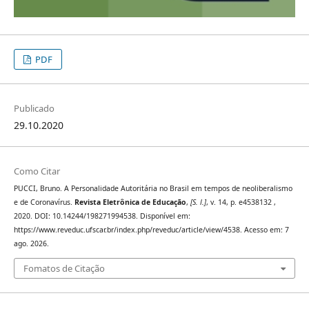
PDF
Publicado
29.10.2020
Como Citar
PUCCI, Bruno. A Personalidade Autoritária no Brasil em tempos de neoliberalismo
e de Coronavírus.
Revista Eletrônica de Educação
,
[S. l.]
, v. 14, p. e4538132 ,
2020. DOI: 10.14244/198271994538. Disponível em:
https://www.reveduc.ufscar.br/index.php/reveduc/article/view/4538. Acesso em: 7
ago. 2026.
Fomatos de Citação