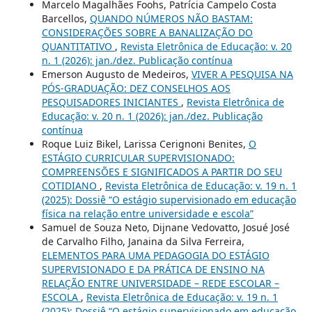
Marcelo Magalhães Foohs, Patrícia Campelo Costa
Barcellos,
QUANDO NÚMEROS NÃO BASTAM:
CONSIDERAÇÕES SOBRE A BANALIZAÇÃO DO
QUANTITATIVO
,
Revista Eletrônica de Educação: v. 20
n. 1 (2026): jan./dez. Publicação contínua
Emerson Augusto de Medeiros,
VIVER A PESQUISA NA
PÓS-GRADUAÇÃO: DEZ CONSELHOS AOS
PESQUISADORES INICIANTES
,
Revista Eletrônica de
Educação: v. 20 n. 1 (2026): jan./dez. Publicação
contínua
Roque Luiz Bikel, Larissa Cerignoni Benites,
O
ESTÁGIO CURRICULAR SUPERVISIONADO:
COMPREENSÕES E SIGNIFICADOS A PARTIR DO SEU
COTIDIANO
,
Revista Eletrônica de Educação: v. 19 n. 1
(2025): Dossiê “O estágio supervisionado em educação
física na relação entre universidade e escola”
Samuel de Souza Neto, Dijnane Vedovatto, Josué José
de Carvalho Filho, Janaina da Silva Ferreira,
ELEMENTOS PARA UMA PEDAGOGIA DO ESTÁGIO
SUPERVISIONADO E DA PRÁTICA DE ENSINO NA
RELAÇÃO ENTRE UNIVERSIDADE – REDE ESCOLAR –
ESCOLA
,
Revista Eletrônica de Educação: v. 19 n. 1
(2025): Dossiê “O estágio supervisionado em educação