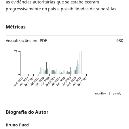
as evidências autoritárias que se estabeleceram
progressivamente no país e possibilidades de superá-las.
Métricas
Visualizações em PDF
930
73
Jan 2021
Jul 2021
Jan 2022
Jul 2022
Jan 2023
Jul 2023
Jan 2024
Jul 2024
Jan 2025
Jul 2025
Jan 2026
Jul 2026
Jan 2027
|
monthly
yearly
Biografia do Autor
Bruno Pucci