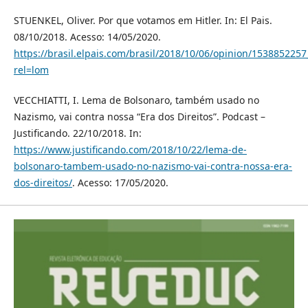
STUENKEL, Oliver. Por que votamos em Hitler. In: El Pais.
08/10/2018. Acesso: 14/05/2020.
https://brasil.elpais.com/brasil/2018/10/06/opinion/153885225
rel=lom
VECCHIATTI, I. Lema de Bolsonaro, também usado no
Nazismo, vai contra nossa “Era dos Direitos”. Podcast –
Justificando. 22/10/2018. In:
https://www.justificando.com/2018/10/22/lema-de-
bolsonaro-tambem-usado-no-nazismo-vai-contra-nossa-era-
dos-direitos/
. Acesso: 17/05/2020.