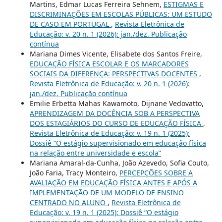
Martins, Edmar Lucas Ferreira Sehnem,
ESTIGMAS E
DISCRIMINAÇÕES EM ESCOLAS PÚBLICAS: UM ESTUDO
DE CASO EM PORTUGAL
,
Revista Eletrônica de
Educação: v. 20 n. 1 (2026): jan./dez. Publicação
contínua
Mariana Dimes Vicente, Elisabete dos Santos Freire,
EDUCAÇÃO FÍSICA ESCOLAR E OS MARCADORES
SOCIAIS DA DIFERENÇA: PERSPECTIVAS DOCENTES
,
Revista Eletrônica de Educação: v. 20 n. 1 (2026):
jan./dez. Publicação contínua
Emilie Erbetta Mahas Kawamoto, Dijnane Vedovatto,
APRENDIZAGEM DA DOCÊNCIA SOB A PERSPECTIVA
DOS ESTAGIÁRIOS DO CURSO DE EDUCAÇÃO FÍSICA
,
Revista Eletrônica de Educação: v. 19 n. 1 (2025):
Dossiê “O estágio supervisionado em educação física
na relação entre universidade e escola”
Mariana Amaral-da-Cunha, João Azevedo, Sofia Couto,
João Faria, Tracy Monteiro,
PERCEPÇÕES SOBRE A
AVALIAÇÃO EM EDUCAÇÃO FÍSICA ANTES E APÓS A
IMPLEMENTAÇÃO DE UM MODELO DE ENSINO
CENTRADO NO ALUNO
,
Revista Eletrônica de
Educação: v. 19 n. 1 (2025): Dossiê “O estágio