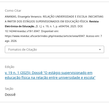
Como Citar
ANANIAS, Elisangela Venancio. RELAÇÃO UNIVERSIDADE E ESCOLA: INICIATIVAS
A PARTIR DOS ESTÁGIOS SUPERVISIONADOS EM EDUCAÇÃO FÍSICA.
Revista
Eletrônica de Educação
,
[S. l.]
, v. 19, n. 1, p. e694704, 2025. DOI:
10.14244/reveduc.v19i1.6947. Disponível em:
https://www.reveduc.ufscar.br/index.php/reveduc/article/view/6947. Acesso em: 7
ago. 2026.
Fomatos de Citação
Edição
v. 19 n. 1 (2025): Dossiê “O estágio supervisionado em
educação física na relação entre universidade e escola”
Seção
Dossiê