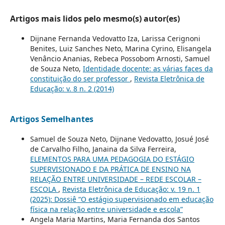
Artigos mais lidos pelo mesmo(s) autor(es)
Dijnane Fernanda Vedovatto Iza, Larissa Cerignoni
Benites, Luiz Sanches Neto, Marina Cyrino, Elisangela
Venâncio Ananias, Rebeca Possobom Arnosti, Samuel
de Souza Neto,
Identidade docente: as várias faces da
constituição do ser professor
,
Revista Eletrônica de
Educação: v. 8 n. 2 (2014)
Artigos Semelhantes
Samuel de Souza Neto, Dijnane Vedovatto, Josué José
de Carvalho Filho, Janaina da Silva Ferreira,
ELEMENTOS PARA UMA PEDAGOGIA DO ESTÁGIO
SUPERVISIONADO E DA PRÁTICA DE ENSINO NA
RELAÇÃO ENTRE UNIVERSIDADE – REDE ESCOLAR –
ESCOLA
,
Revista Eletrônica de Educação: v. 19 n. 1
(2025): Dossiê “O estágio supervisionado em educação
física na relação entre universidade e escola”
Angela Maria Martins, Maria Fernanda dos Santos