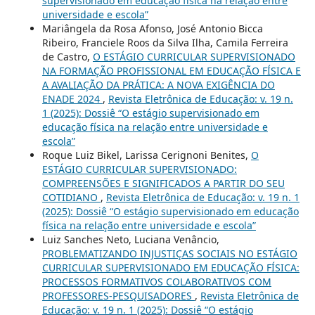
supervisionado em educação física na relação entre
universidade e escola”
Mariângela da Rosa Afonso, José Antonio Bicca
Ribeiro, Franciele Roos da Silva Ilha, Camila Ferreira
de Castro,
O ESTÁGIO CURRICULAR SUPERVISIONADO
NA FORMAÇÃO PROFISSIONAL EM EDUCAÇÃO FÍSICA E
A AVALIAÇÃO DA PRÁTICA: A NOVA EXIGÊNCIA DO
ENADE 2024
,
Revista Eletrônica de Educação: v. 19 n.
1 (2025): Dossiê “O estágio supervisionado em
educação física na relação entre universidade e
escola”
Roque Luiz Bikel, Larissa Cerignoni Benites,
O
ESTÁGIO CURRICULAR SUPERVISIONADO:
COMPREENSÕES E SIGNIFICADOS A PARTIR DO SEU
COTIDIANO
,
Revista Eletrônica de Educação: v. 19 n. 1
(2025): Dossiê “O estágio supervisionado em educação
física na relação entre universidade e escola”
Luiz Sanches Neto, Luciana Venâncio,
PROBLEMATIZANDO INJUSTIÇAS SOCIAIS NO ESTÁGIO
CURRICULAR SUPERVISIONADO EM EDUCAÇÃO FÍSICA:
PROCESSOS FORMATIVOS COLABORATIVOS COM
PROFESSORES-PESQUISADORES
,
Revista Eletrônica de
Educação: v. 19 n. 1 (2025): Dossiê “O estágio