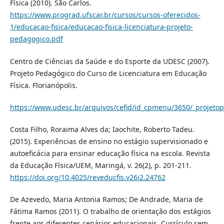
Física (2010). São Carlos.
https://www.prograd.ufscar.br/cursos/cursos-oferecidos-
1/educacao-fisica/educacao-fisica-licenciatura-projeto-
pedagogico.pdf
Centro de Ciências da Saúde e do Esporte da UDESC (2007).
Projeto Pedagógico do Curso de Licenciatura em Educação
Física. Florianópolis.
https://www.udesc.br/arquivos/cefid/id_cpmenu/3650/_projet
Costa Filho, Roraima Alves da; Iaochite, Roberto Tadeu.
(2015). Experiências de ensino no estágio supervisionado e
autoeficácia para ensinar educação física na escola. Revista
da Educação Física/UEM, Maringá, v. 26(2), p. 201-211.
https://doi.org/10.4025/reveducfis.v26i2.24762
De Azevedo, Maria Antonia Ramos; De Andrade, Maria de
Fátima Ramos (2011). O trabalho de orientação dos estágios
frente aos diferentes cenários educacionais. Currículo sem