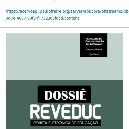
https://acervoapi.paulofreire.org/server/api/core/bitstreams/bb
0d7e-4087-90f8-f1732385f6cd/content