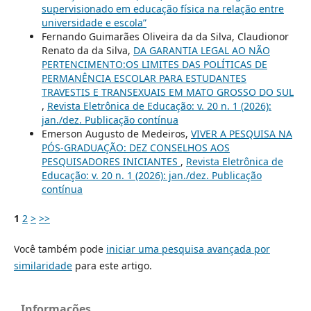
supervisionado em educação física na relação entre
universidade e escola”
Fernando Guimarães Oliveira da da Silva, Claudionor
Renato da da Silva,
DA GARANTIA LEGAL AO NÃO
PERTENCIMENTO:OS LIMITES DAS POLÍTICAS DE
PERMANÊNCIA ESCOLAR PARA ESTUDANTES
TRAVESTIS E TRANSEXUAIS EM MATO GROSSO DO SUL
,
Revista Eletrônica de Educação: v. 20 n. 1 (2026):
jan./dez. Publicação contínua
Emerson Augusto de Medeiros,
VIVER A PESQUISA NA
PÓS-GRADUAÇÃO: DEZ CONSELHOS AOS
PESQUISADORES INICIANTES
,
Revista Eletrônica de
Educação: v. 20 n. 1 (2026): jan./dez. Publicação
contínua
1
2
>
>>
Você também pode
iniciar uma pesquisa avançada por
similaridade
para este artigo.
Informações