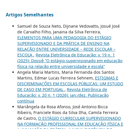
Artigos Semelhantes
Samuel de Souza Neto, Dijnane Vedovatto, Josué José
de Carvalho Filho, Janaina da Silva Ferreira,
ELEMENTOS PARA UMA PEDAGOGIA DO ESTÁGIO
SUPERVISIONADO E DA PRÁTICA DE ENSINO NA
RELAÇÃO ENTRE UNIVERSIDADE – REDE ESCOLAR –
ESCOLA
,
Revista Eletrônica de Educação: v. 19 n. 1
(2025): Dossiê “O estágio supervisionado em educação
física na relação entre universidade e escola”
Angela Maria Martins, Maria Fernanda dos Santos
Martins, Edmar Lucas Ferreira Sehnem,
ESTIGMAS E
DISCRIMINAÇÕES EM ESCOLAS PÚBLICAS: UM ESTUDO
DE CASO EM PORTUGAL
,
Revista Eletrônica de
Educação: v. 20 n. 1 (2026): jan./dez. Publicação
contínua
Mariângela da Rosa Afonso, José Antonio Bicca
Ribeiro, Franciele Roos da Silva Ilha, Camila Ferreira
de Castro,
O ESTÁGIO CURRICULAR SUPERVISIONADO
NA FORMAÇÃO PROFISSIONAL EM EDUCAÇÃO FÍSICA E