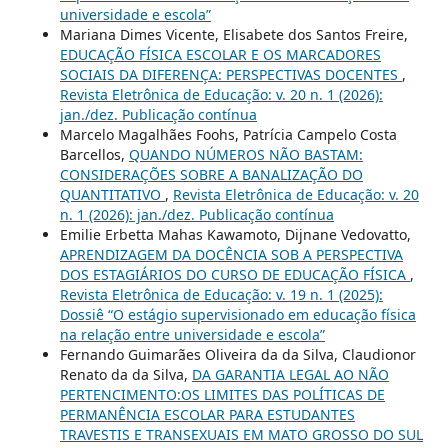
universidade e escola”
Mariana Dimes Vicente, Elisabete dos Santos Freire,
EDUCAÇÃO FÍSICA ESCOLAR E OS MARCADORES
SOCIAIS DA DIFERENÇA: PERSPECTIVAS DOCENTES
,
Revista Eletrônica de Educação: v. 20 n. 1 (2026):
jan./dez. Publicação contínua
Marcelo Magalhães Foohs, Patrícia Campelo Costa
Barcellos,
QUANDO NÚMEROS NÃO BASTAM:
CONSIDERAÇÕES SOBRE A BANALIZAÇÃO DO
QUANTITATIVO
,
Revista Eletrônica de Educação: v. 20
n. 1 (2026): jan./dez. Publicação contínua
Emilie Erbetta Mahas Kawamoto, Dijnane Vedovatto,
APRENDIZAGEM DA DOCÊNCIA SOB A PERSPECTIVA
DOS ESTAGIÁRIOS DO CURSO DE EDUCAÇÃO FÍSICA
,
Revista Eletrônica de Educação: v. 19 n. 1 (2025):
Dossiê “O estágio supervisionado em educação física
na relação entre universidade e escola”
Fernando Guimarães Oliveira da da Silva, Claudionor
Renato da da Silva,
DA GARANTIA LEGAL AO NÃO
PERTENCIMENTO:OS LIMITES DAS POLÍTICAS DE
PERMANÊNCIA ESCOLAR PARA ESTUDANTES
TRAVESTIS E TRANSEXUAIS EM MATO GROSSO DO SUL