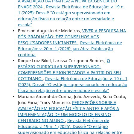
A AVALIAÇÃO DA PRÁTICA: A NOVA EXIGÊNCIA DO
ENADE 2024
,
Revista Eletrônica de Educação: v. 19 n.
1 (2025): Dossiê “O estágio supervisionado em
educação física na relação entre universidade e
escola”
Emerson Augusto de Medeiros,
VIVER A PESQUISA NA
PÓS-GRADUAÇÃO: DEZ CONSELHOS AOS
PESQUISADORES INICIANTES
,
Revista Eletrônica de
Educação: v. 20 n. 1 (2026): jan./dez. Publicação
contínua
Roque Luiz Bikel, Larissa Cerignoni Benites,
O
ESTÁGIO CURRICULAR SUPERVISIONADO:
COMPREENSÕES E SIGNIFICADOS A PARTIR DO SEU
COTIDIANO
,
Revista Eletrônica de Educação: v. 19 n. 1
(2025): Dossiê “O estágio supervisionado em educação
física na relação entre universidade e escola”
Mariana Amaral-da-Cunha, João Azevedo, Sofia Couto,
João Faria, Tracy Monteiro,
PERCEPÇÕES SOBRE A
AVALIAÇÃO EM EDUCAÇÃO FÍSICA ANTES E APÓS A
IMPLEMENTAÇÃO DE UM MODELO DE ENSINO
CENTRADO NO ALUNO
,
Revista Eletrônica de
Educação: v. 19 n. 1 (2025): Dossiê “O estágio
supervisionado em educação física na relação entre