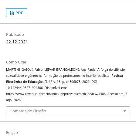
PDF
Publicado
22.12.2021
Como Citar
MARTINS GAIOLI, Fábio; LEIVAR BRANCALEONI, Ana Paula. A força do silêncio:
sexualidade e gênero na formação de professores no interior paulista.
Revista
Eletrônica de Educação
,
[S. l.]
, v. 15, p. e4306078, 2021. DOI:
10.14244/198271994306. Disponível em:
https://www.reveduc.ufscar.br/index.php/reveduc/article/view/4306. Acesso em: 7
ago. 2026.
Fomatos de Citação
Edição