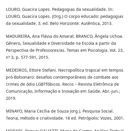
LOURO, Guacira Lopes. Pedagogias da sexualidade. In:
LOURO, Guacira Lopes. (Org.) O corpo educado: pedagogias
da sexualidade. 3. ed. Belo Horizonte: Autêntica, 2013.
MADUREIRA, Ana Flávia do Amaral; BRANCO, Ângela Uchoa.
Gênero, Sexualidade e Diversidade na Escola a partir da
Perspectiva de Professores/as. Temas em Psicologia. Vol. 23,
nº 3, p. 577-591, 2015.
MEDEIROS, Ettore Stefani. Necropolítica tropical em tempos
pró-Bolsonaro: desafios contemporâneos de combate aos
crimes de ódio LGBTfóbicos. Reciis – Revista Eletrônica de
Comunicação, Informação e Inovação em Saúde. Abr.-jun.;
2019.
MINAYO, Maria Cecília de Souza (org.). Pesquisa Social.
Teoria, método e criatividade. 18 ed. Petrópolis: Vozes, 2001.
MORAES, Roque; GALIAZZI, Maria do Carmo. Análise Textual