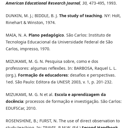
American Educational Research Journal
, 30,
473-495, 1993.
DUNKIN, M. J.; BIDDLE, B. J.
The study of teaching
. NY: Holt,
Rinehart & Winston, 1974.
MAIA, N. A.
Plano pedagógico
. São Carlos: Instituto de
Tecnologia Educacional da Universidade Federal de São
Carlos, impresso, 1970.
MIZUKAMI, M. G. N. Pesquisa sobre, como e dos
professores: algumas reflexões. In: BARBOSA, Raquel L. L.
(org.).
Formação de educadores
: desafios e perspectivas.
1ed. São Paulo: Editora da UNESP, 2003, v. 1, p. 201-232.
MIZUKAMI, M. G. N et al.
Escola e aprendizagem da
docência
: processos de formação e investigação. São Carlos:
EDUFSCar, 2010.
ROSENSHINE, B.; FURST, N. The use of direct observation to
study teaching. In: TRAVIS, R.M.W. (Ed.)
Second Handbook