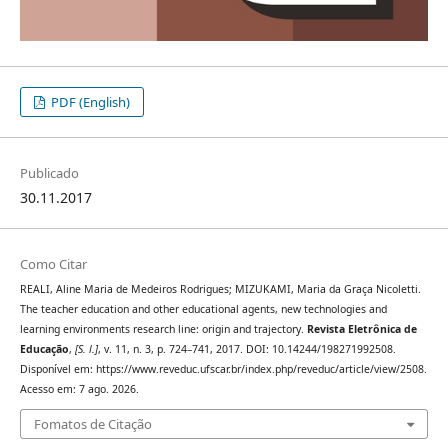
PDF (English)
Publicado
30.11.2017
Como Citar
REALI, Aline Maria de Medeiros Rodrigues; MIZUKAMI, Maria da Graça Nicoletti.
The teacher education and other educational agents, new technologies and
learning environments research line: origin and trajectory.
Revista Eletrônica de
Educação
,
[S. l.]
, v. 11, n. 3, p. 724–741, 2017. DOI: 10.14244/198271992508.
Disponível em: https://www.reveduc.ufscar.br/index.php/reveduc/article/view/2508.
Acesso em: 7 ago. 2026.
Fomatos de Citação