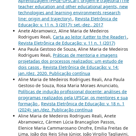
Aprendizagem (PPGE-UFSCar): origem e trajetória (The
teacher education and other educational agents, new
technologies and learning environments research
line: origin and trajectory)
,
Revista Eletrônica de
Educação: v. 11 n. 3 (2017): set.-dez., 2017
Anete Abramowicz, Aline Maria de Medeiros
Rodrigues Reali,
Carta ao leitor (Letter to the Reader)
,
Revista Eletrônica de Educação: v. 11 n. 1 (2017)
Ana Paula Gestoso de Souza, Aline Maria de Medeiros
Rodrigues Reali,
Práticas de mentoria e imagens
projetadas dos processos realizados: um estudo de
dois casos
,
Revista Eletrônica de Educação: v. 14:
jan./dez. 2020. Publicação contínua
Aline Maria de Medeiros Rodrigues Reali, Ana Paula
Gestoso de Souza, Rosa Maria Moraes Anunciato,
Políticas de indução profissional docente: análises de
programas realizados pela UFSCar, os mentores e sua
formação
,
Revista Eletrônica de Educação: v. 18 n. 1
(2024): jan./dez. Publicação contínua
Aline Maria de Medeiros Rodrigues Reali, Anete
Abramowicz, Cármen Lúcia Brancaglion Passos,
Elenice Maria Cammarosano Onofre, Emilia Freitas de
Lima, João dos Reis Silva Júnior, João Virgilio Tagliavini,