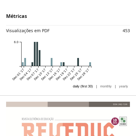
Métricas
Visualizações em PDF
453
6.0
Dec 01 '17
Dec 04 '17
Dec 07 '17
Dec 10 '17
Dec 13 '17
Dec 16 '17
Dec 19 '17
Dec 22 '17
Dec 25 '17
Dec 28 '17
|
|
daily (first 30)
monthly
yearly