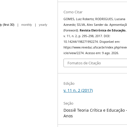
Como Citar
GOMES, Luiz Roberto; RODRIGUES, Luciana
|
|
Azevedo; SILVA, Alex Sander da. Apresentaçã
ly (first 30)
monthly
yearly
(Foreword).
Revista Eletrônica de Educação
v. 11, n. 2, p. 295–298, 2017. DOI:
10.14244/198271992274. Disponível em:
https://www.reveduc.ufscar.br/index.php/reve
icle/view/2274. Acesso em: 9 ago. 2026.
Fomatos de Citação
Edição
v. 11 n. 2 (2017)
Seção
Dossiê Teoria Crítica e Educação 
Anos