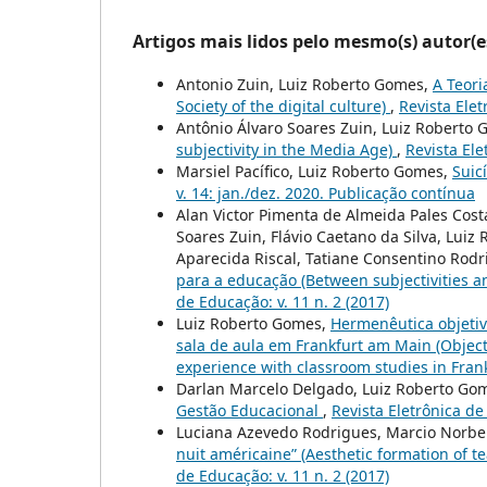
Artigos mais lidos pelo mesmo(s) autor(e
Antonio Zuin, Luiz Roberto Gomes,
A Teori
Society of the digital culture)
,
Revista Elet
Antônio Álvaro Soares Zuin, Luiz Roberto
subjectivity in the Media Age)
,
Revista Ele
Marsiel Pacífico, Luiz Roberto Gomes,
Suic
v. 14: jan./dez. 2020. Publicação contínua
Alan Victor Pimenta de Almeida Pales Cost
Soares Zuin, Flávio Caetano da Silva, Luiz
Aparecida Riscal, Tatiane Consentino Rod
para a educação (Between subjectivities an
de Educação: v. 11 n. 2 (2017)
Luiz Roberto Gomes,
Hermenêutica objetiv
sala de aula em Frankfurt am Main (Objec
experience with classroom studies in Fra
Darlan Marcelo Delgado, Luiz Roberto Go
Gestão Educacional
,
Revista Eletrônica de
Luciana Azevedo Rodrigues, Marcio Norber
nuit américaine” (Aesthetic formation of te
de Educação: v. 11 n. 2 (2017)