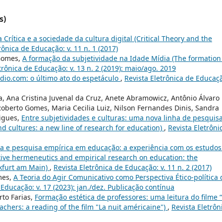
s)
a Crítica e a sociedade da cultura digital (Critical Theory and the
rônica de Educação: v. 11 n. 1 (2017)
 Gomes,
A formação da subjetividade na Idade Mídia (The formation
trônica de Educação: v. 13 n. 2 (2019): maio/ago. 2019
ídio.com: o último ato do espetáculo
,
Revista Eletrônica de Educaç
a, Ana Cristina Juvenal da Cruz, Anete Abramowicz, Antônio Álvaro
 Roberto Gomes, Maria Cecilia Luiz, Nilson Fernandes Dinis, Sandra
rigues,
Entre subjetividades e culturas: uma nova linha de pesquis
d cultures: a new line of research for education)
,
Revista Eletrôni
a e pesquisa empírica em educação: a experiência com os estudos
tive hermeneutics and empirical research on education: the
nkfurt am Main)
,
Revista Eletrônica de Educação: v. 11 n. 2 (2017)
mes,
A Teoria do Agir Comunicativo como Perspectiva Ético-política 
 Educação: v. 17 (2023): jan./dez. Publicação contínua
to Farias,
Formação estética de professores: uma leitura do filme 
achers: a reading of the film "La nuit américaine")
,
Revista Eletrôn