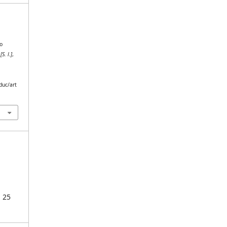
o
,
[S. l.]
,
duc/art
- 25