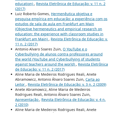
education)
,
Revista Eletrônica de Educação: v. 11 n. 2
(2017)
Luiz Roberto Gomes,
Hermenêutica objetiva e
pesquisa empírica em educação: a experiência com os
estudos de sala de aula em Frankfurt am Main
(Objective hermeneutics and empirical research on
education: the experience with classroom studies in
Frankfurt am Main)
,
Revista Eletrônica de Educação: v.
11 n. 2 (2017)
Antonio Alvaro Soares Zuin,
O YouTube e o
Cyberbullying de alunos contra professores around
the world (YouTube and Cyberbullying of students
against teachers around the world)
,
Revista Eletrônica
de Educação: v. 11 n. 2 (2017)
Aline Maria de Medeiros Rodrigues Reali, Anete
Abramowicz, Antonio Álvaro Soares Zuin,
Carta ao
Leitor
,
Revista Eletrônica de Educação: v. 3 n. 2 (2009)
Anete Abramowicz, Aline Maria de Medeiros
Rodrigues Reali, Antonio Álvaro Soares Zuin,
Apresentação
,
Revista Eletrônica de Educação: v. 4 n.
2 (2010)
Aline Maria de Medeiros Rodrigues Reali, Anete