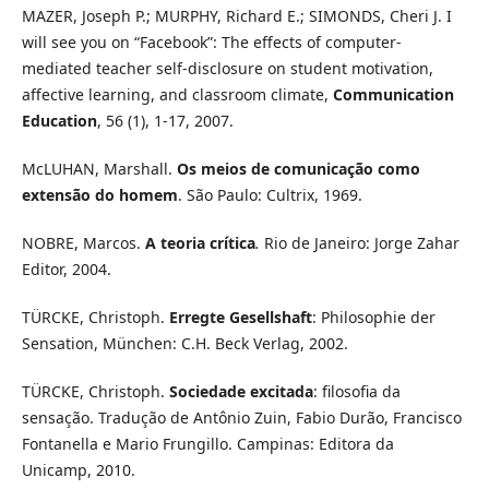
MAZER, Joseph P.; MURPHY, Richard E.; SIMONDS, Cheri J. I
will see you on “Facebook”: The effects of computer-
mediated teacher self-disclosure on student motivation,
affective learning, and classroom climate,
Communication
Education
, 56 (1), 1-17, 2007.
McLUHAN, Marshall.
Os meios de comunicação como
extensão do homem
. São Paulo: Cultrix, 1969.
NOBRE, Marcos.
A teoria crítica
.
Rio de Janeiro: Jorge Zahar
Editor, 2004.
TÜRCKE, Christoph.
Erregte Gesellshaft
: Philosophie der
Sensation, München: C.H. Beck Verlag, 2002.
TÜRCKE, Christoph.
Sociedade excitada
: filosofia da
sensação. Tradução de Antônio Zuin, Fabio Durão, Francisco
Fontanella e Mario Frungillo. Campinas: Editora da
Unicamp, 2010.