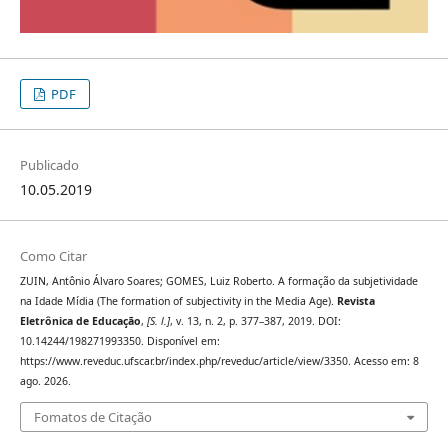
PDF
Publicado
10.05.2019
Como Citar
ZUIN, Antônio Álvaro Soares; GOMES, Luiz Roberto. A formação da subjetividade
na Idade Mídia (The formation of subjectivity in the Media Age).
Revista
Eletrônica de Educação
,
[S. l.]
, v. 13, n. 2, p. 377–387, 2019. DOI:
10.14244/198271993350. Disponível em:
https://www.reveduc.ufscar.br/index.php/reveduc/article/view/3350. Acesso em: 8
ago. 2026.
Fomatos de Citação