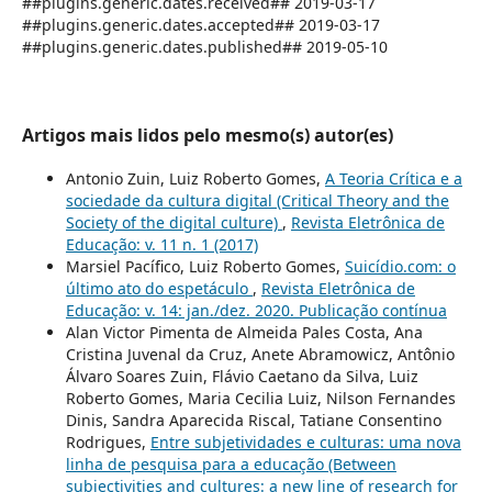
##plugins.generic.dates.received## 2019-03-17
##plugins.generic.dates.accepted## 2019-03-17
##plugins.generic.dates.published## 2019-05-10
Artigos mais lidos pelo mesmo(s) autor(es)
Antonio Zuin, Luiz Roberto Gomes,
A Teoria Crítica e a
sociedade da cultura digital (Critical Theory and the
Society of the digital culture)
,
Revista Eletrônica de
Educação: v. 11 n. 1 (2017)
Marsiel Pacífico, Luiz Roberto Gomes,
Suicídio.com: o
último ato do espetáculo
,
Revista Eletrônica de
Educação: v. 14: jan./dez. 2020. Publicação contínua
Alan Victor Pimenta de Almeida Pales Costa, Ana
Cristina Juvenal da Cruz, Anete Abramowicz, Antônio
Álvaro Soares Zuin, Flávio Caetano da Silva, Luiz
Roberto Gomes, Maria Cecilia Luiz, Nilson Fernandes
Dinis, Sandra Aparecida Riscal, Tatiane Consentino
Rodrigues,
Entre subjetividades e culturas: uma nova
linha de pesquisa para a educação (Between
subjectivities and cultures: a new line of research for