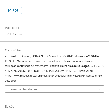
PDF
Publicado
17.10.2024
Como Citar
VEDOVATTO, Dijnane; SOUZA NETO, Samuel de; CYRINO, Marina; CAMPANHA
TURATTI, Maria Renata. Escola de Educadores: reflexão sobre a prática na
formação continuada de professores.
Revista Eletrônica de Educação
,
[S. l.]
, v. 18,
n. 1, p. e6579137, 2024. DOI: 10.14244/reveduc.v18i1.6579. Disponível em:
https://www.reveduc.ufscar.br/index.php/reveduc/article/view/6579. Acesso em: 9
ago. 2026.
Fomatos de Citação
Edição