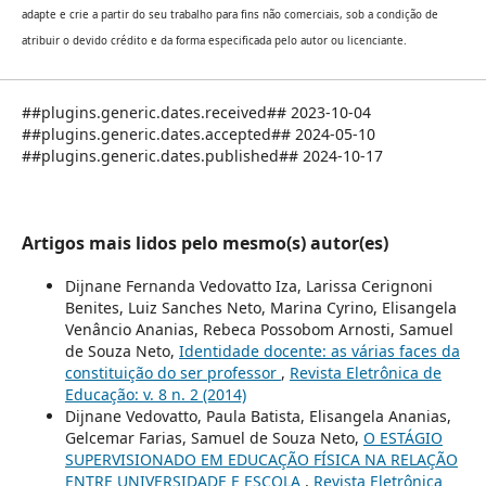
adapte e crie a partir do seu trabalho para fins não comerciais, sob a condição de
atribuir o devido crédito e da forma especificada pelo autor ou licenciante.
##plugins.generic.dates.received## 2023-10-04
##plugins.generic.dates.accepted## 2024-05-10
##plugins.generic.dates.published## 2024-10-17
Artigos mais lidos pelo mesmo(s) autor(es)
Dijnane Fernanda Vedovatto Iza, Larissa Cerignoni
Benites, Luiz Sanches Neto, Marina Cyrino, Elisangela
Venâncio Ananias, Rebeca Possobom Arnosti, Samuel
de Souza Neto,
Identidade docente: as várias faces da
constituição do ser professor
,
Revista Eletrônica de
Educação: v. 8 n. 2 (2014)
Dijnane Vedovatto, Paula Batista, Elisangela Ananias,
Gelcemar Farias, Samuel de Souza Neto,
O ESTÁGIO
SUPERVISIONADO EM EDUCAÇÃO FÍSICA NA RELAÇÃO
ENTRE UNIVERSIDADE E ESCOLA
,
Revista Eletrônica