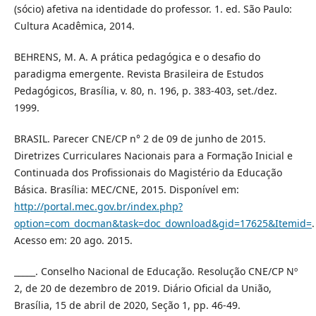
(sócio) afetiva na identidade do professor. 1. ed. São Paulo:
Cultura Acadêmica, 2014.
BEHRENS, M. A. A prática pedagógica e o desafio do
paradigma emergente. Revista Brasileira de Estudos
Pedagógicos, Brasília, v. 80, n. 196, p. 383-403, set./dez.
1999.
BRASIL. Parecer CNE/CP n° 2 de 09 de junho de 2015.
Diretrizes Curriculares Nacionais para a Formação Inicial e
Continuada dos Profissionais do Magistério da Educação
Básica. Brasília: MEC/CNE, 2015. Disponível em:
http://portal.mec.gov.br/index.php?
option=com_docman&task=doc_download&gid=17625&Itemid=
.
Acesso em: 20 ago. 2015.
_____. Conselho Nacional de Educação. Resolução CNE/CP Nº
2, de 20 de dezembro de 2019. Diário Oficial da União,
Brasília, 15 de abril de 2020, Seção 1, pp. 46-49.