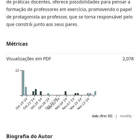
de práticas docentes, oferece possibilidades para pensar a
formação de professores em exercício, promovendo o papel
de protagonista ao professor, que se torna responsável pelo
que constrói junto aos seus pares.
Métricas
Visualizações em PDF
2,078
12
Oct 19 '24
Oct 22 '24
Oct 25 '24
Oct 28 '24
Oct 31 '24
Nov 01 '24
Nov 04 '24
Nov 07 '24
Nov 10 '24
Nov 13 '24
|
daily (first 30)
monthly
Biografia do Autor