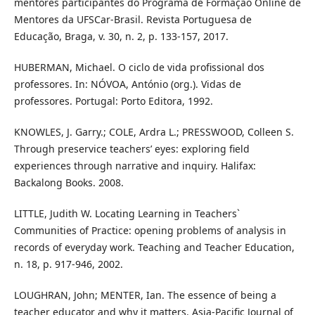
mentores participantes do Programa de Formação Online de
Mentores da UFSCar-Brasil. Revista Portuguesa de
Educação, Braga, v. 30, n. 2, p. 133-157, 2017.
HUBERMAN, Michael. O ciclo de vida profissional dos
professores. In: NÓVOA, António (org.). Vidas de
professores. Portugal: Porto Editora, 1992.
KNOWLES, J. Garry.; COLE, Ardra L.; PRESSWOOD, Colleen S.
Through preservice teachers’ eyes: exploring field
experiences through narrative and inquiry. Halifax:
Backalong Books. 2008.
LITTLE, Judith W. Locating Learning in Teachers`
Communities of Practice: opening problems of analysis in
records of everyday work. Teaching and Teacher Education,
n. 18, p. 917-946, 2002.
LOUGHRAN, John; MENTER, Ian. The essence of being a
teacher educator and why it matters. Asia-Pacific Journal of