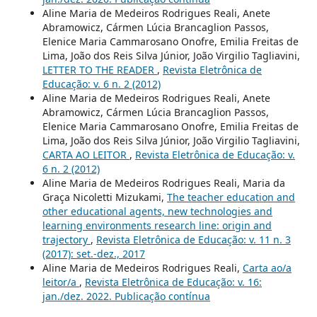
Aline Maria de Medeiros Rodrigues Reali, Anete
Abramowicz, Cármen Lúcia Brancaglion Passos,
Elenice Maria Cammarosano Onofre, Emilia Freitas de
Lima, João dos Reis Silva Júnior, João Virgilio Tagliavini,
LETTER TO THE READER
,
Revista Eletrônica de
Educação: v. 6 n. 2 (2012)
Aline Maria de Medeiros Rodrigues Reali, Anete
Abramowicz, Cármen Lúcia Brancaglion Passos,
Elenice Maria Cammarosano Onofre, Emilia Freitas de
Lima, João dos Reis Silva Júnior, João Virgilio Tagliavini,
CARTA AO LEITOR
,
Revista Eletrônica de Educação: v.
6 n. 2 (2012)
Aline Maria de Medeiros Rodrigues Reali, Maria da
Graça Nicoletti Mizukami,
The teacher education and
other educational agents, new technologies and
learning environments research line: origin and
trajectory
,
Revista Eletrônica de Educação: v. 11 n. 3
(2017): set.-dez., 2017
Aline Maria de Medeiros Rodrigues Reali,
Carta ao/a
leitor/a
,
Revista Eletrônica de Educação: v. 16:
jan./dez. 2022. Publicação contínua