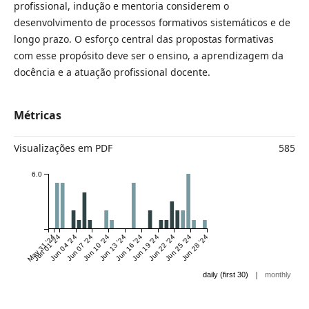
profissional, indução e mentoria considerem o
desenvolvimento de processos formativos sistemáticos e de
longo prazo. O esforço central das propostas formativas
com esse propósito deve ser o ensino, a aprendizagem da
docência e a atuação profissional docente.
Métricas
Visualizações em PDF
585
6.0
May 31 '24
Jun 01 '24
Jun 04 '24
Jun 07 '24
Jun 10 '24
Jun 13 '24
Jun 16 '24
Jun 19 '24
Jun 22 '24
Jun 25 '24
Jun 28 '24
|
daily (first 30)
monthly