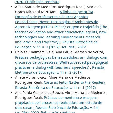
2020. Publicação contínua
Aline Maria de Medeiros Rodrigues Reali, Maria da
Graça Nicoletti Mizukami,
A linha de pesquisa
Formação de Professores e Outros Agentes
Educacionais, Novas Tecnologias e Ambientes de
Aprendizagem (PPGE-UFSCar): origem e trajetória (The
teacher education and other educational agents, new
technologies and learning environments research
line: origin and trajectory)
,
Revista Eletrônica de
Educação: v. 11 n. 3 (2017): set.-dez., 2017
Heloisa Chalmers Sisla, Ana Paula Gestoso de Souza,
Práticas pedagógicas bem sucedidas: um diálogo com
discursos de professoras (Well succeeded pedagogical
practices: a dialog with teachers´ speeches)
,
Revista
Eletrônica de Educação: v. 11 n. 2 (2017)
Anete Abramowicz, Aline Maria de Medeiros
Rodrigues Reali,
Carta ao leitor (Letter to the Reader)
,
Revista Eletrônica de Educação: v. 11 n. 1 (2017)
Ana Paula Gestoso de Souza, Aline Maria de Medeiros
Rodrigues Reali,
Práticas de mentoria e imagens
projetadas dos processos realizados: um estudo de
dois casos
,
Revista Eletrônica de Educação: v. 14:
jan./dez. 2020. Publicação contínua