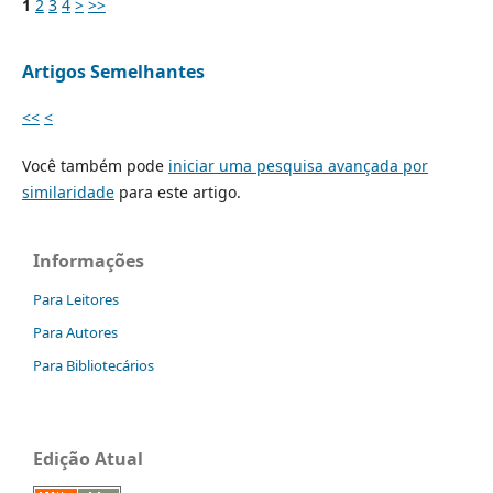
1
2
3
4
>
>>
Artigos Semelhantes
<<
<
Você também pode
iniciar uma pesquisa avançada por
similaridade
para este artigo.
Informações
Para Leitores
Para Autores
Para Bibliotecários
Edição Atual