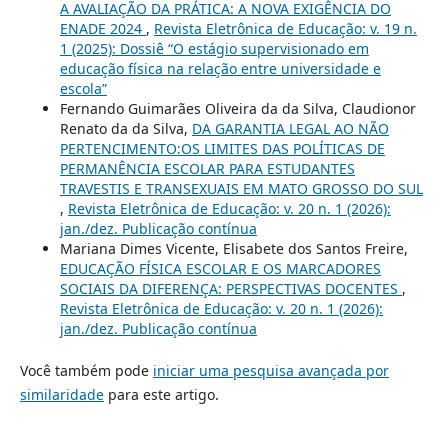
A AVALIAÇÃO DA PRÁTICA: A NOVA EXIGÊNCIA DO
ENADE 2024
,
Revista Eletrônica de Educação: v. 19 n.
1 (2025): Dossiê “O estágio supervisionado em
educação física na relação entre universidade e
escola”
Fernando Guimarães Oliveira da da Silva, Claudionor
Renato da da Silva,
DA GARANTIA LEGAL AO NÃO
PERTENCIMENTO:OS LIMITES DAS POLÍTICAS DE
PERMANÊNCIA ESCOLAR PARA ESTUDANTES
TRAVESTIS E TRANSEXUAIS EM MATO GROSSO DO SUL
,
Revista Eletrônica de Educação: v. 20 n. 1 (2026):
jan./dez. Publicação contínua
Mariana Dimes Vicente, Elisabete dos Santos Freire,
EDUCAÇÃO FÍSICA ESCOLAR E OS MARCADORES
SOCIAIS DA DIFERENÇA: PERSPECTIVAS DOCENTES
,
Revista Eletrônica de Educação: v. 20 n. 1 (2026):
jan./dez. Publicação contínua
Você também pode
iniciar uma pesquisa avançada por
similaridade
para este artigo.