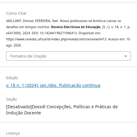
Como Citar
VAILLANT, Denise; FERREIRA, Yael. Novos professores na América Latina: os
desafios em tempos incertos.
Revista Eletrônica de Educação
,
[S. l.]
, v. 18, n. 1, p.
e6413005, 2024. DOI: 10.14244/198271996413. Disponível em:
https://www.reveduc.ufscar.br/index.php/reveduc/article/view/6413. Acesso em: 10
ago. 2026.
Fomatos de Citação
Edição
v. 18 n. 1 (2024): jan./dez. Publicação contínua
Seção
[Desativado]Dossiê Concepções, Políticas e Práticas de
Indução Docente
Licença