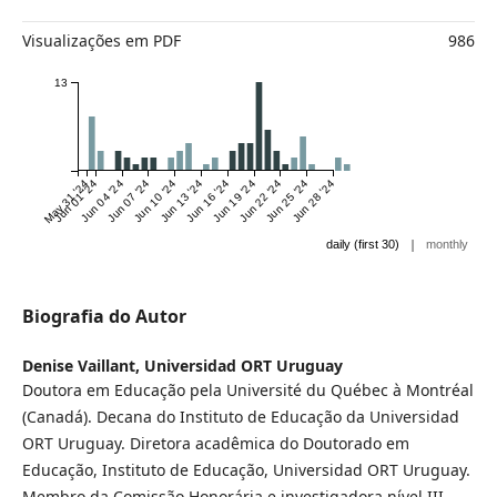
Visualizações em PDF
986
13
May 31 '24
Jun 01 '24
Jun 04 '24
Jun 07 '24
Jun 10 '24
Jun 13 '24
Jun 16 '24
Jun 19 '24
Jun 22 '24
Jun 25 '24
Jun 28 '24
|
daily (first 30)
monthly
Biografia do Autor
Denise Vaillant,
Universidad ORT Uruguay
Doutora em Educação pela Université du Québec à Montréal
(Canadá). Decana do Instituto de Educação da Universidad
ORT Uruguay. Diretora acadêmica do Doutorado em
Educação, Instituto de Educação, Universidad ORT Uruguay.
Membro da Comissão Honorária e investigadora nível III,