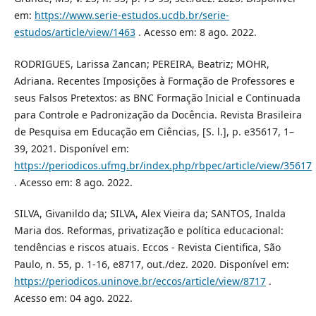
em:
https://www.serie-estudos.ucdb.br/serie-
estudos/article/view/1463
. Acesso em: 8 ago. 2022.
RODRIGUES, Larissa Zancan; PEREIRA, Beatriz; MOHR,
Adriana. Recentes Imposições à Formação de Professores e
seus Falsos Pretextos: as BNC Formação Inicial e Continuada
para Controle e Padronização da Docência. Revista Brasileira
de Pesquisa em Educação em Ciências, [S. l.], p. e35617, 1–
39, 2021. Disponível em:
https://periodicos.ufmg.br/index.php/rbpec/article/view/35617
. Acesso em: 8 ago. 2022.
SILVA, Givanildo da; SILVA, Alex Vieira da; SANTOS, Inalda
Maria dos. Reformas, privatização e política educacional:
tendências e riscos atuais. Eccos - Revista Cientifica, São
Paulo, n. 55, p. 1-16, e8717, out./dez. 2020. Disponível em:
https://periodicos.uninove.br/eccos/article/view/8717
.
Acesso em: 04 ago. 2022.