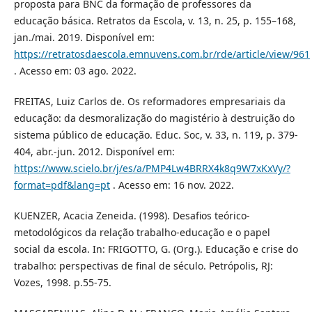
proposta para BNC da formação de professores da
educação básica. Retratos da Escola, v. 13, n. 25, p. 155–168,
jan./mai. 2019. Disponível em:
https://retratosdaescola.emnuvens.com.br/rde/article/view/961
. Acesso em: 03 ago. 2022.
FREITAS, Luiz Carlos de. Os reformadores empresariais da
educação: da desmoralização do magistério à destruição do
sistema público de educação. Educ. Soc, v. 33, n. 119, p. 379-
404, abr.-jun. 2012. Disponível em:
https://www.scielo.br/j/es/a/PMP4Lw4BRRX4k8q9W7xKxVy/?
format=pdf&lang=pt
. Acesso em: 16 nov. 2022.
KUENZER, Acacia Zeneida. (1998). Desafios teórico-
metodológicos da relação trabalho-educação e o papel
social da escola. In: FRIGOTTO, G. (Org.). Educação e crise do
trabalho: perspectivas de final de século. Petrópolis, RJ:
Vozes, 1998. p.55-75.