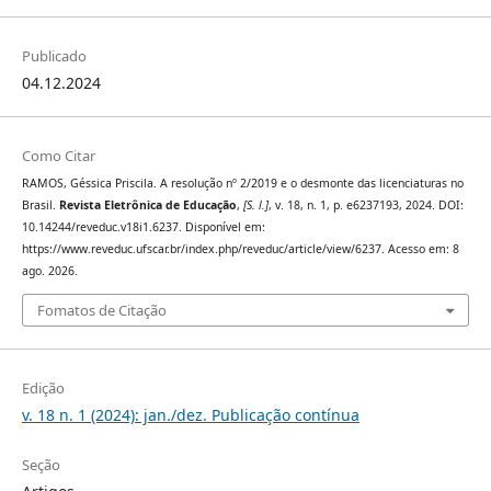
Publicado
04.12.2024
Como Citar
RAMOS, Géssica Priscila. A resolução nº 2/2019 e o desmonte das licenciaturas no
Brasil.
Revista Eletrônica de Educação
,
[S. l.]
, v. 18, n. 1, p. e6237193, 2024. DOI:
10.14244/reveduc.v18i1.6237. Disponível em:
https://www.reveduc.ufscar.br/index.php/reveduc/article/view/6237. Acesso em: 8
ago. 2026.
Fomatos de Citação
Edição
v. 18 n. 1 (2024): jan./dez. Publicação contínua
Seção