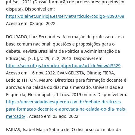
jul./set. 2021 (Dossiê formação de professores: projetos em
disputa). Disponível em:
https://dialnet.unirioja.es/servlet/articulo?codigo=8090708
.
Acesso em: 08 ago. 2022.
DOURADO, Luiz Fernandes. A formação de professores e a
base comum nacional: questões e proposições para o
debate. Revista Brasileira de Política e Administração da
Educação, [S. l.], v. 29, n. 2, 2013. Disponível em:
https://seer.ufrgs.br/index.php/rbpae/article/view/43529
.
Acesso em: 16 nov. 2022. EVANGELISTA, Olinda; FIERA,
Letícia; TITTON, Mauro. Diretrizes para formação docente é
aprovada na calada do dia: mais mercado. Universidade à
Esquerda, Florianópolis, 14 nov. 2019 online. Disponível em:
https://universidadeaesquerda.com.br/debate-diretrizes-
para-formacao-docente-e-aprovada-na-calada-do-dia-mais-
mercado/
. Acesso em: 03 ago. 2022.
FARIAS, Isabel Maria Sabino de. O discurso curricular da