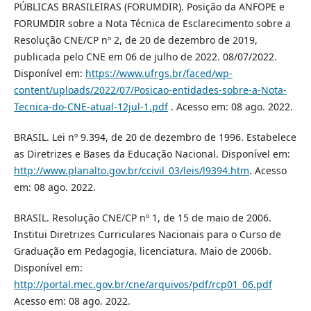
PÚBLICAS BRASILEIRAS (FORUMDIR). Posição da ANFOPE e
FORUMDIR sobre a Nota Técnica de Esclarecimento sobre a
Resolução CNE/CP nº 2, de 20 de dezembro de 2019,
publicada pelo CNE em 06 de julho de 2022. 08/07/2022.
Disponível em:
https://www.ufrgs.br/faced/wp-
content/uploads/2022/07/Posicao-entidades-sobre-a-Nota-
Tecnica-do-CNE-atual-12jul-1.pdf
. Acesso em: 08 ago. 2022.
BRASIL. Lei nº 9.394, de 20 de dezembro de 1996. Estabelece
as Diretrizes e Bases da Educação Nacional. Disponível em:
http://www.planalto.gov.br/ccivil_03/leis/l9394.htm
. Acesso
em: 08 ago. 2022.
BRASIL. Resolução CNE/CP nº 1, de 15 de maio de 2006.
Institui Diretrizes Curriculares Nacionais para o Curso de
Graduação em Pedagogia, licenciatura. Maio de 2006b.
Disponível em:
http://portal.mec.gov.br/cne/arquivos/pdf/rcp01_06.pdf
Acesso em: 08 ago. 2022.