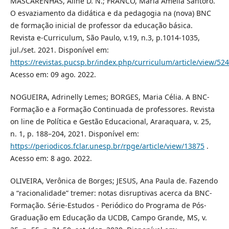
MASCARENHAS, Aline D. N.; FRANCO, Maria Amélia Santoro.
O esvaziamento da didática e da pedagogia na (nova) BNC
de formação inicial de professor da educação básica.
Revista e-Curriculum, São Paulo, v.19, n.3, p.1014-1035,
jul./set. 2021. Disponível em:
https://revistas.pucsp.br/index.php/curriculum/article/view/52
Acesso em: 09 ago. 2022.
NOGUEIRA, Adrinelly Lemes; BORGES, Maria Célia. A BNC-
Formação e a Formação Continuada de professores. Revista
on line de Política e Gestão Educacional, Araraquara, v. 25,
n. 1, p. 188–204, 2021. Disponível em:
https://periodicos.fclar.unesp.br/rpge/article/view/13875
.
Acesso em: 8 ago. 2022.
OLIVEIRA, Verônica de Borges; JESUS, Ana Paula de. Fazendo
a “racionalidade” tremer: notas disruptivas acerca da BNC-
Formação. Série-Estudos - Periódico do Programa de Pós-
Graduação em Educação da UCDB, Campo Grande, MS, v.