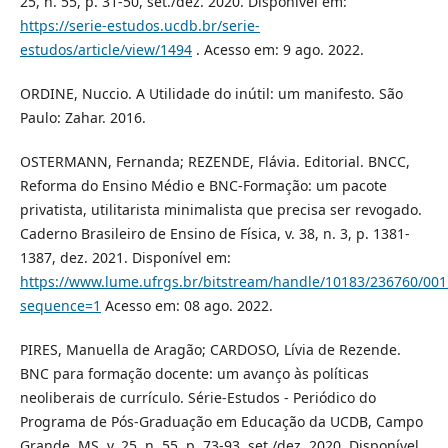
25, n. 55, p. 31-50, set./dez. 2020. Disponível em:
https://serie-estudos.ucdb.br/serie-
estudos/article/view/1494
. Acesso em: 9 ago. 2022.
ORDINE, Nuccio. A Utilidade do inútil: um manifesto. São
Paulo: Zahar. 2016.
OSTERMANN, Fernanda; REZENDE, Flávia. Editorial. BNCC,
Reforma do Ensino Médio e BNC-Formação: um pacote
privatista, utilitarista minimalista que precisa ser revogado.
Caderno Brasileiro de Ensino de Física, v. 38, n. 3, p. 1381-
1387, dez. 2021. Disponível em:
https://www.lume.ufrgs.br/bitstream/handle/10183/236760/00
sequence=1
Acesso em: 08 ago. 2022.
PIRES, Manuella de Aragão; CARDOSO, Lívia de Rezende.
BNC para formação docente: um avanço às políticas
neoliberais de currículo. Série-Estudos - Periódico do
Programa de Pós-Graduação em Educação da UCDB, Campo
Grande, MS, v. 25, n. 55, p. 73-93, set./dez. 2020. Disponível