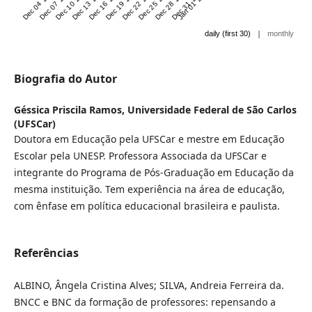
Dec 04 '24
Dec 07 '24
Dec 10 '24
Dec 13 '24
Dec 16 '24
Dec 19 '24
Dec 22 '24
Dec 25 '24
Dec 28 '24
Dec 31 '24
Jan 01 '25
|
daily (first 30)
monthly
Biografia do Autor
Géssica Priscila Ramos,
Universidade Federal de São Carlos
(UFSCar)
Doutora em Educação pela UFSCar e mestre em Educação
Escolar pela UNESP. Professora Associada da UFSCar e
integrante do Programa de Pós-Graduação em Educação da
mesma instituição. Tem experiência na área de educação,
com ênfase em política educacional brasileira e paulista.
Referências
ALBINO, Ângela Cristina Alves; SILVA, Andreia Ferreira da.
BNCC e BNC da formação de professores: repensando a