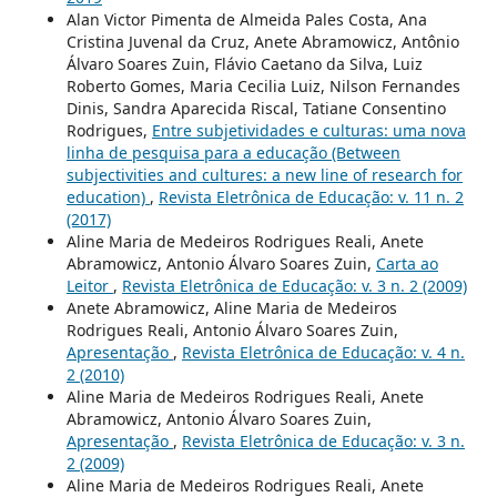
Alan Victor Pimenta de Almeida Pales Costa, Ana
Cristina Juvenal da Cruz, Anete Abramowicz, Antônio
Álvaro Soares Zuin, Flávio Caetano da Silva, Luiz
Roberto Gomes, Maria Cecilia Luiz, Nilson Fernandes
Dinis, Sandra Aparecida Riscal, Tatiane Consentino
Rodrigues,
Entre subjetividades e culturas: uma nova
linha de pesquisa para a educação (Between
subjectivities and cultures: a new line of research for
education)
,
Revista Eletrônica de Educação: v. 11 n. 2
(2017)
Aline Maria de Medeiros Rodrigues Reali, Anete
Abramowicz, Antonio Álvaro Soares Zuin,
Carta ao
Leitor
,
Revista Eletrônica de Educação: v. 3 n. 2 (2009)
Anete Abramowicz, Aline Maria de Medeiros
Rodrigues Reali, Antonio Álvaro Soares Zuin,
Apresentação
,
Revista Eletrônica de Educação: v. 4 n.
2 (2010)
Aline Maria de Medeiros Rodrigues Reali, Anete
Abramowicz, Antonio Álvaro Soares Zuin,
Apresentação
,
Revista Eletrônica de Educação: v. 3 n.
2 (2009)
Aline Maria de Medeiros Rodrigues Reali, Anete