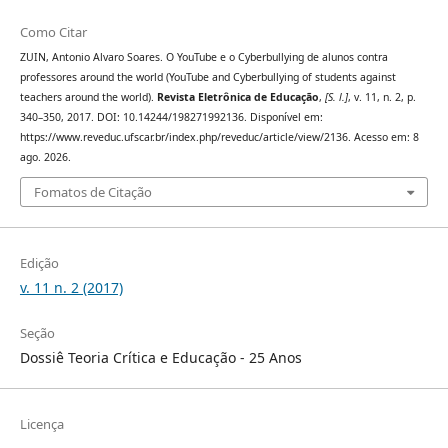
Como Citar
ZUIN, Antonio Alvaro Soares. O YouTube e o Cyberbullying de alunos contra
professores around the world (YouTube and Cyberbullying of students against
teachers around the world).
Revista Eletrônica de Educação
,
[S. l.]
, v. 11, n. 2, p.
340–350, 2017. DOI: 10.14244/198271992136. Disponível em:
https://www.reveduc.ufscar.br/index.php/reveduc/article/view/2136. Acesso em: 8
ago. 2026.
Fomatos de Citação
Edição
v. 11 n. 2 (2017)
Seção
Dossiê Teoria Crítica e Educação - 25 Anos
Licença