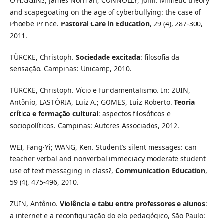
O’HIGGINS, James Norman; CONNOLLY, John. Mimetic theory
and scapegoating on the age of cyberbullying: the case of
Phoebe Prince.
Pastoral Care in Education
, 29 (4), 287-300,
2011.
TÜRCKE, Christoph.
Sociedade excitada
: filosofia da
sensação
.
Campinas: Unicamp, 2010.
TÜRCKE, Christoph. Vício e fundamentalismo. In: ZUIN,
Antônio, LASTÒRIA, Luiz A.; GOMES, Luiz Roberto.
Teoria
crítica e formação cultural
: aspectos filosóficos e
sociopolíticos. Campinas: Autores Associados, 2012.
WEI, Fang-Yi; WANG, Ken. Student’s silent messages: can
teacher verbal and nonverbal immediacy moderate student
use of text messaging in class?,
Communication Education
,
59 (4), 475-496, 2010.
ZUIN, Antônio.
Violência e tabu entre professores e alunos
:
a internet e a reconfiguração do elo pedagógico, São Paulo: