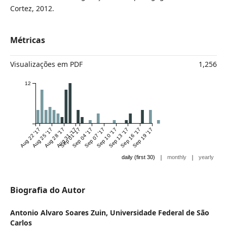
Cortez, 2012.
Métricas
Visualizações em PDF
1,256
12
Aug 22 '17
Aug 25 '17
Aug 28 '17
Aug 31 '17
Sep 01 '17
Sep 04 '17
Sep 07 '17
Sep 10 '17
Sep 13 '17
Sep 16 '17
Sep 19 '17
|
|
daily (first 30)
monthly
yearly
Biografia do Autor
Antonio Alvaro Soares Zuin,
Universidade Federal de São
Carlos