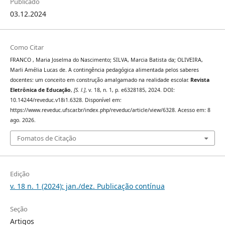
Publicado
03.12.2024
Como Citar
FRANCO , Maria Joselma do Nascimento; SILVA, Marcia Batista da; OLIVEIRA,
Marli Amélia Lucas de. A contingência pedagógica alimentada pelos saberes
docentes: um conceito em construção amalgamado na realidade escolar.
Revista
Eletrônica de Educação
,
[S. l.]
, v. 18, n. 1, p. e6328185, 2024. DOI:
10.14244/reveduc.v18i1.6328. Disponível em:
https://www.reveduc.ufscar.br/index.php/reveduc/article/view/6328. Acesso em: 8
ago. 2026.
Fomatos de Citação
Edição
v. 18 n. 1 (2024): jan./dez. Publicação contínua
Seção
Artigos