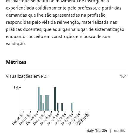
escolar, que se pauta no movimento de insurgência
experienciada cotidianamente pelo professor, a partir das
demandas que lhe são apresentadas na profissão,
respondidas pelo viés da reinvenção, materializada nas
práticas docentes, que aqui ganha lugar de sistematização
enquanto conceito em construção, em busca de sua
validação.
Métricas
Visualizações em PDF
161
3.0
Dec 04 '24
Dec 07 '24
Dec 10 '24
Dec 13 '24
Dec 16 '24
Dec 19 '24
Dec 22 '24
Dec 25 '24
Dec 28 '24
Dec 31 '24
Jan 01 '25
|
daily (first 30)
monthly