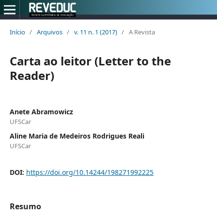
Início
/
Arquivos
/
v. 11 n. 1 (2017)
/
A Revista
Carta ao leitor (Letter to the
Reader)
Anete Abramowicz
UFSCar
Aline Maria de Medeiros Rodrigues Reali
UFSCar
DOI:
https://doi.org/10.14244/198271992225
Resumo