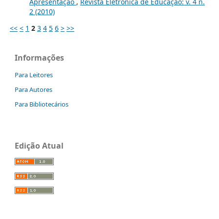
Apresentação
,
Revista Eletrônica de Educação: v. 4 n.
2 (2010)
<<
<
1
2
3
4
5
6
>
>>
Informações
Para Leitores
Para Autores
Para Bibliotecários
Edição Atual