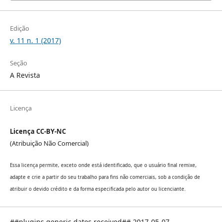
Edição
v. 11 n. 1 (2017)
Seção
A Revista
Licença
Licença CC-BY-NC
(Atribuição Não Comercial)
Essa licença permite, exceto onde está identificado, que o usuário final remixe,
adapte e crie a partir do seu trabalho para fins não comerciais, sob a condição de
atribuir o devido crédito e da forma especificada pelo autor ou licenciante.
##plugins.generic.dates.received## 2017-05-07