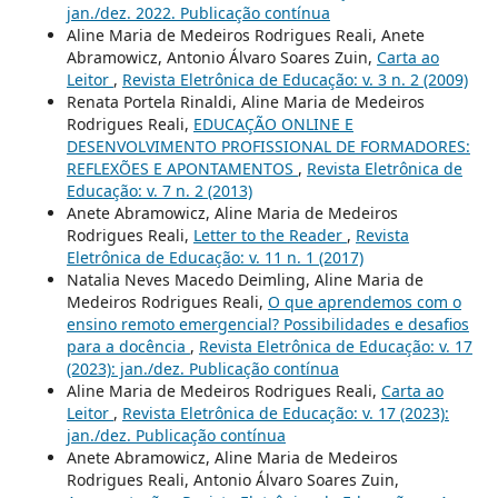
jan./dez. 2022. Publicação contínua
Aline Maria de Medeiros Rodrigues Reali, Anete
Abramowicz, Antonio Álvaro Soares Zuin,
Carta ao
Leitor
,
Revista Eletrônica de Educação: v. 3 n. 2 (2009)
Renata Portela Rinaldi, Aline Maria de Medeiros
Rodrigues Reali,
EDUCAÇÃO ONLINE E
DESENVOLVIMENTO PROFISSIONAL DE FORMADORES:
REFLEXÕES E APONTAMENTOS
,
Revista Eletrônica de
Educação: v. 7 n. 2 (2013)
Anete Abramowicz, Aline Maria de Medeiros
Rodrigues Reali,
Letter to the Reader
,
Revista
Eletrônica de Educação: v. 11 n. 1 (2017)
Natalia Neves Macedo Deimling, Aline Maria de
Medeiros Rodrigues Reali,
O que aprendemos com o
ensino remoto emergencial? Possibilidades e desafios
para a docência
,
Revista Eletrônica de Educação: v. 17
(2023): jan./dez. Publicação contínua
Aline Maria de Medeiros Rodrigues Reali,
Carta ao
Leitor
,
Revista Eletrônica de Educação: v. 17 (2023):
jan./dez. Publicação contínua
Anete Abramowicz, Aline Maria de Medeiros
Rodrigues Reali, Antonio Álvaro Soares Zuin,