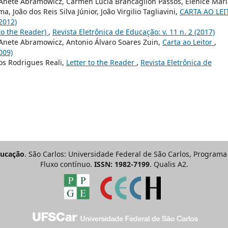
 Anete Abramowicz, Cármen Lúcia Brancaglion Passos, Elenice Mari
 João dos Reis Silva Júnior, João Virgilio Tagliavini,
CARTA AO LE
(2012)
 to the Reader)
,
Revista Eletrônica de Educação: v. 11 n. 2 (2017)
 Anete Abramowicz, Antonio Álvaro Soares Zuin,
Carta ao Leitor
,
009)
os Rodrigues Reali,
Letter to the Reader
,
Revista Eletrônica de
ducação
. São Carlos: Universidade Federal de São Carlos, Progra
Fluxo contínuo.
ISSN: 1982-7199
. Qualis A2.