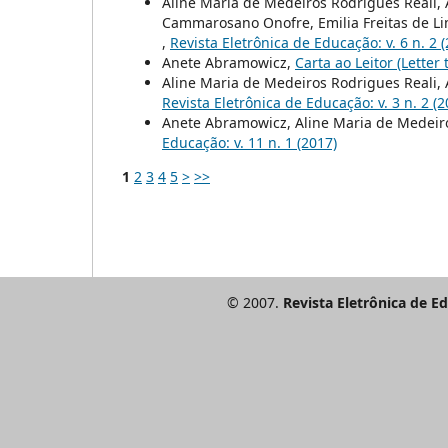
Aline Maria de Medeiros Rodrigues Reali,
Cammarosano Onofre, Emilia Freitas de Lima,
,
Revista Eletrônica de Educação: v. 6 n. 2 
Anete Abramowicz,
Carta ao Leitor (Letter
Aline Maria de Medeiros Rodrigues Reali,
Revista Eletrônica de Educação: v. 3 n. 2 (2
Anete Abramowicz, Aline Maria de Medeir
Educação: v. 11 n. 1 (2017)
1
2
3
4
5
>
>>
© 2007.
Revista Eletrônica de E