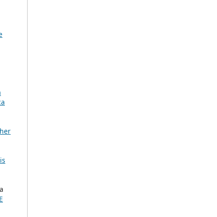
e
a
ca
gher
is
a
E