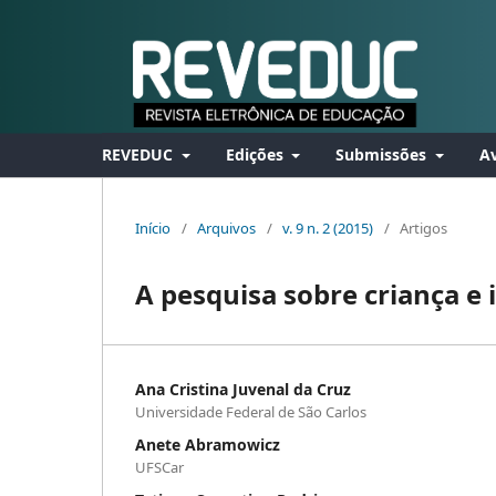
REVEDUC
Edições
Submissões
Av
Início
/
Arquivos
/
v. 9 n. 2 (2015)
/
Artigos
A pesquisa sobre criança e
Ana Cristina Juvenal da Cruz
Universidade Federal de São Carlos
Anete Abramowicz
UFSCar