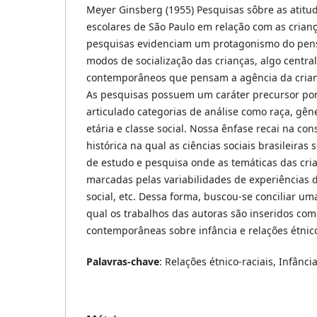
Meyer Ginsberg (1955) Pesquisas sôbre as atit
escolares de São Paulo em relação com as crianç
pesquisas evidenciam um protagonismo do pens
modos de socialização das crianças, algo centra
contemporâneos que pensam a agência da criança
As pesquisas possuem um caráter precursor p
articulado categorias de análise como raça, gêne
etária e classe social. Nossa ênfase recai na con
histórica na qual as ciências sociais brasileira
de estudo e pesquisa onde as temáticas das cria
marcadas pelas variabilidades de experiências d
social, etc. Dessa forma, buscou-se conciliar u
qual os trabalhos das autoras são inseridos co
contemporâneas sobre infância e relações étnico
Palavras-chave
: Relações étnico-raciais, Infânc