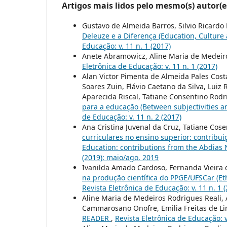
Artigos mais lidos pelo mesmo(s) autor(e
Gustavo de Almeida Barros, Silvio Ricard
Deleuze e a Diferença (Education, Culture 
Educação: v. 11 n. 1 (2017)
Anete Abramowicz, Aline Maria de Medeir
Eletrônica de Educação: v. 11 n. 1 (2017)
Alan Victor Pimenta de Almeida Pales Cost
Soares Zuin, Flávio Caetano da Silva, Luiz
Aparecida Riscal, Tatiane Consentino Rod
para a educação (Between subjectivities an
de Educação: v. 11 n. 2 (2017)
Ana Cristina Juvenal da Cruz, Tatiane Cos
curriculares no ensino superior: contribu
Education: contributions from the Abdia
(2019): maio/ago. 2019
Ivanilda Amado Cardoso, Fernanda Vieira d
na produção científica do PPGE/UFSCar (Eth
Revista Eletrônica de Educação: v. 11 n. 1 
Aline Maria de Medeiros Rodrigues Reali,
Cammarosano Onofre, Emilia Freitas de Lima,
READER
,
Revista Eletrônica de Educação: v.