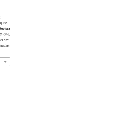
,
quisa
Revista
 321–346,
vel em:
duc/art