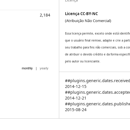
Licença CC-BY-NC
2,184
(Atribuição Não Comercial)
Essa licença permite, exceto onde está identifi
que o usuário final remixe, adapte e crie a part
seu trabalho para fins não comerciais, sob a co
de atribuir o devido crédito e da forma especif
pelo autor ou licenciante.
|
monthly
yearly
##plugins.generic.dates.receive
2014-12-15
##plugins.generic.dates.accept
2014-12-21
##plugins.generic.dates.publis
2015-08-24