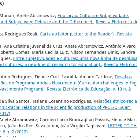
s)
o Munari, Anete Abramowicz,
Educação, Cultura e Subjetividade:
and Subjectivity: Deleuze and the Difference)
,
Revista Eletrônica d
os Rodrigues Reali,
Carta ao leitor (Letter to the Reader)
,
Revista
a, Ana Cristina Juvenal da Cruz, Anete Abramowicz, Antônio Álvaro
 Roberto Gomes, Maria Cecilia Luiz, Nilson Fernandes Dinis, Sandra
rigues,
Entre subjetividades e culturas: uma nova linha de pesquis
d cultures: a new line of research for education)
,
Revista Eletrôni
entino Rodrigues, Denise Cruz, Ivanilda Amado Cardoso,
Desafios
ições do Programa Abdias Nascimento (Curricular challenges in Hi
s Nascimento Program)
,
Revista Eletrônica de Educação: v. 13 n. 2
a Silva Santos, Tatiane Cosentino Rodrigues,
Relações étnico-racia
nic-racial relations in the scientific production of PPGE/UFSCar)
,
(2017)
 Anete Abramowicz, Cármen Lúcia Brancaglion Passos, Elenice Mari
 João dos Reis Silva Júnior, João Virgilio Tagliavini,
LETTER TO TH
 6 n. 2 (2012)