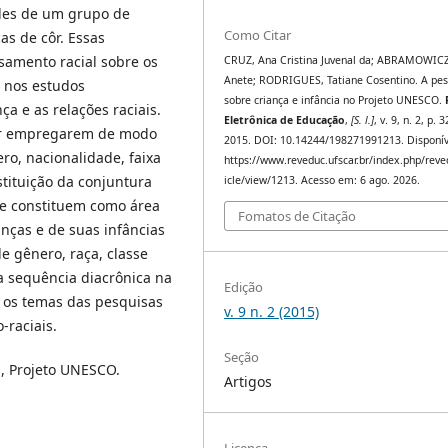
udes de um grupo de
Como Citar
as de côr. Essas
amento racial sobre os
CRUZ, Ana Cristina Juvenal da; ABRAMOWICZ
Anete; RODRIGUES, Tatiane Cosentino. A pes
l nos estudos
sobre criança e infância no Projeto UNESCO.
 e as relações raciais.
Eletrônica de Educação
,
[S. l.]
, v. 9, n. 2, p.
or empregarem de modo
2015. DOI: 10.14244/198271991213. Disponí
ro, nacionalidade, faixa
https://www.reveduc.ufscar.br/index.php/reve
stituição da conjuntura
icle/view/1213. Acesso em: 6 ago. 2026.
s se constituem como área
Fomatos de Citação
nças e de suas infâncias
e gênero, raça, classe
ma sequência diacrônica na
Edição
m os temas das pesquisas
v. 9 n. 2 (2015)
-raciais.
Seção
ia, Projeto UNESCO.
Artigos
Licença