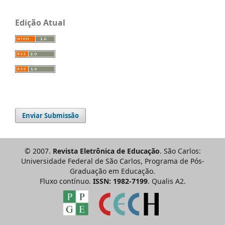
Edição Atual
Enviar Submissão
© 2007.
Revista Eletrônica de Educação
. São Carlos:
Universidade Federal de São Carlos, Programa de Pós-
Graduação em Educação.
Fluxo contínuo.
ISSN: 1982-7199
. Qualis A2.