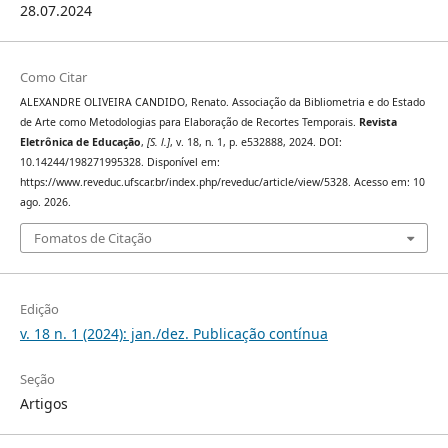
28.07.2024
Como Citar
ALEXANDRE OLIVEIRA CANDIDO, Renato. Associação da Bibliometria e do Estado
de Arte como Metodologias para Elaboração de Recortes Temporais.
Revista
Eletrônica de Educação
,
[S. l.]
, v. 18, n. 1, p. e532888, 2024. DOI:
10.14244/198271995328. Disponível em:
https://www.reveduc.ufscar.br/index.php/reveduc/article/view/5328. Acesso em: 10
ago. 2026.
Fomatos de Citação
Edição
v. 18 n. 1 (2024): jan./dez. Publicação contínua
Seção
Artigos