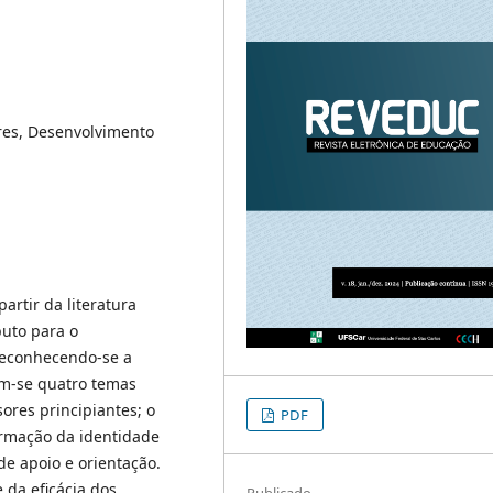
res, Desenvolvimento
artir da literatura
buto para o
Reconhecendo-se a
am-se quatro temas
sores principiantes; o
PDF
formação da identidade
de apoio e orientação.
 da eficácia dos