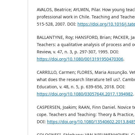
AVALOS, Beatrice; AYLWIN, Pilar. How young teac
professional work in Chile. Teaching and Teacher 
515-528, 2007. DOI:
https://doi.org/10.1016/j.ta
BALLANTYNE, Roy; HANSFORD, Brian; PACKER, Ja
Teachers: a qualitative analysis of process and 
Review, v. 47, n. 3, p. 297-307, 1995. DOI:
https://doi.org/10.1080/0013191950470306
.
CARRILLO, Carmen; FLORES, Maria Assunção. Vete
what does the research literature tell us?. Camb
Education, v. 48, n. 5, p. 639-656, 2018. DOI:
https://doi.org/10.1080/0305764X.2017.1394982
.
CASPERSEN, Joakim; RAAN, Finn Daniel. Novice 
cope. Teachers and Teaching: Theory & Practice, 
DOI:
https://doi.org/10.1080/13540602.2013.848
COLOGNESI, Stéphane; VAN NIEUWENHOVEN, Ca