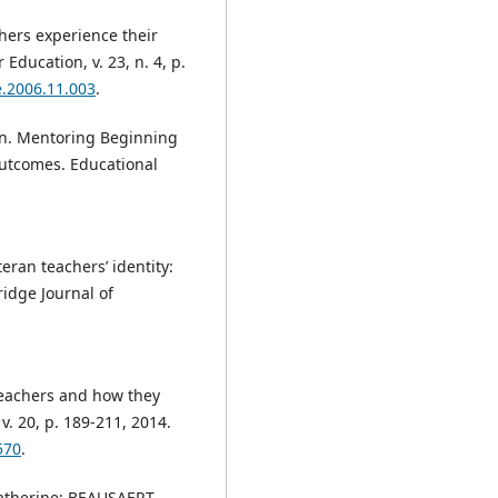
hers experience their
Education, v. 23, n. 4, p.
te.2006.11.003
.
n. Mentoring Beginning
outcomes. Educational
ran teachers’ identity:
ridge Journal of
teachers and how they
v. 20, p. 189-211, 2014.
570
.
therine; BEAUSAERT,