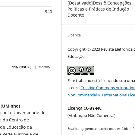
[Desativado]Dossiê Concepções,
Políticas e Práticas de Indução
940
Docente
Licença
Copyright (c) 2023 Revista Eletrônica 
Educação
|
daily (first 30)
monthly
Este trabalho está licenciado sob um
licença
Creative Commons Attribution
NonCommercial 4.0 International Lic
 (UMinho)
Licença CC-BY-NC
 pela Universidade de
(Atribuição Não Comercial)
a do Centro de
o de Educação da
Essa licença permite, exceto onde está identifi
a Rede Europeia de