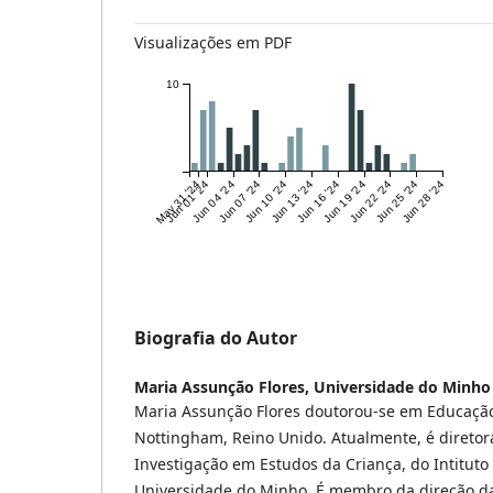
Visualizações em PDF
10
May 31 '24
Jun 01 '24
Jun 04 '24
Jun 07 '24
Jun 10 '24
Jun 13 '24
Jun 16 '24
Jun 19 '24
Jun 22 '24
Jun 25 '24
Jun 28 '24
Biografia do Autor
Maria Assunção Flores,
Universidade do Minho
Maria Assunção Flores doutorou-se em Educação
Nottingham, Reino Unido. Atualmente, é diretor
Investigação em Estudos da Criança, do Intitut
Universidade do Minho. É membro da direção d