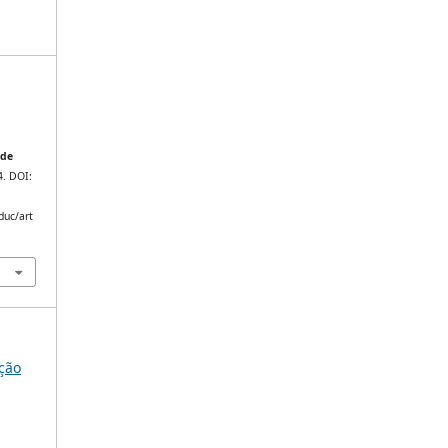
 de
4. DOI:
duc/art
ação