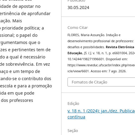
Publicado
idade de apostar no
30.05.2024
pertinência de aprofundar
gação. Mais
Como Citar
prioridade política; a
sional; o papel do
FLORES, Maria Assunção. Indução e
desenvolvimento profissional de professores:
 Argumentamos que o
desafios e possibilidades.
Revista Eletrônica
zes e pertinentes tem de
Educação
,
[S. l.]
, v. 18, n. 1, p. e6601004, 202
ndo a qual é necessário
10.14244/198271996601. Disponível em:
de sobrevivência. Em vez
https://www.reveduc.ufscar.br/index.php/reve
spaço e um tempo de
icle/view/6601. Acesso em: 7 ago. 2026.
zando-se o contributo dos
Fomatos de Citação
 escola e para a promoção
edida em que pode
 dos professores
Edição
v. 18 n. 1 (2024): jan./dez. Public
contínua
Seção