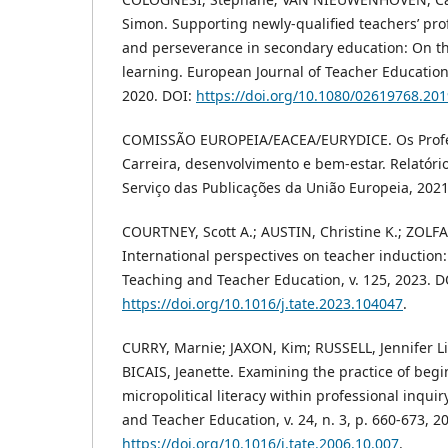
Simon. Supporting newly-qualified teachers’ pr
and perseverance in secondary education: On th
learning. European Journal of Teacher Education, 
2020. DOI:
https://doi.org/10.1080/02619768.20
COMISSÃO EUROPEIA/EACEA/EURYDICE. Os Profe
Carreira, desenvolvimento e bem-estar. Relatór
Serviço das Publicações da União Europeia, 2021
COURTNEY, Scott A.; AUSTIN, Christine K.; ZOL
International perspectives on teacher induction:
Teaching and Teacher Education, v. 125, 2023. D
https://doi.org/10.1016/j.tate.2023.104047
.
CURRY, Marnie; JAXON, Kim; RUSSELL, Jennifer L
BICAIS, Jeanette. Examining the practice of begi
micropolitical literacy within professional inqu
and Teacher Education, v. 24, n. 3, p. 660-673, 2
https://doi.org/10.1016/j.tate.2006.10.007
.