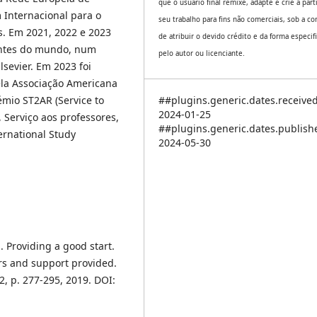
que o usuário final remixe, adapte e crie a part
 Internacional para o
seu trabalho para fins não comerciais, sob a co
. Em 2021, 2022 e 2023
de atribuir o devido crédito e da forma especif
uentes do mundo, num
pelo autor ou licenciante.
sevier. Em 2023 foi
la Associação Americana
##plugins.generic.dates.receive
mio ST2AR (Service to
2024-01-25
 Serviço aos professores,
##plugins.generic.dates.publis
ernational Study
2024-05-30
 Providing a good start.
rs and support provided.
2, p. 277-295, 2019. DOI: