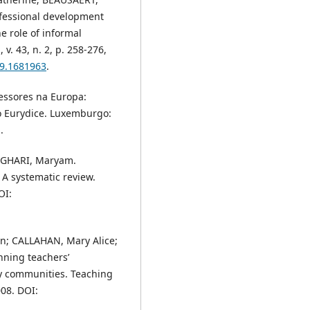
ofessional development
e role of informal
v. 43, n. 2, p. 258-276,
19.1681963
.
ssores na Europa:
io Eurydice. Luxemburgo:
.
FAGHARI, Maryam.
 A systematic review.
OI:
in; CALLAHAN, Mary Alice;
nning teachers’
iry communities. Teaching
008. DOI: