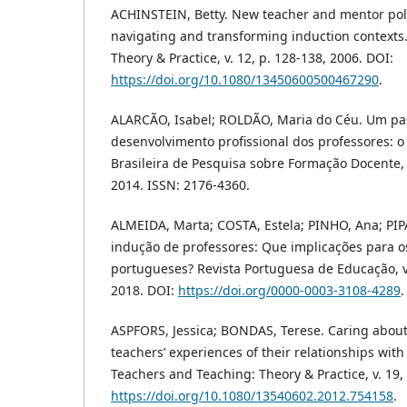
ACHINSTEIN, Betty. New teacher and mentor polit
navigating and transforming induction contexts
Theory & Practice, v. 12, p. 128-138, 2006. DOI:
https://doi.org/10.1080/13450600500467290
.
ALARCÃO, Isabel; ROLDÃO, Maria do Céu. Um pa
desenvolvimento profissional dos professores: o
Brasileira de Pesquisa sobre Formação Docente, v.
2014. ISSN: 2176-4360.
ALMEIDA, Marta; COSTA, Estela; PINHO, Ana; PIPA
indução de professores: Que implicações para os
portugueses? Revista Portuguesa de Educação, v. 
2018. DOI:
https://doi.org/0000-0003-3108-4289
.
ASPFORS, Jessica; BONDAS, Terese. Caring about
teachers’ experiences of their relationships wit
Teachers and Teaching: Theory & Practice, v. 19,
https://doi.org/10.1080/13540602.2012.754158
.