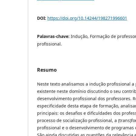
DOI:
https://doi.org/10.14244/198271996601
Palavras-chave:
Indução, Formação de professo
profissional.
Resumo
Neste texto analisamos a indução profissional a p
existente neste domínio discutindo o seu contri
desenvolvimento profissional dos professores. 
especificidade desta etapa de formação, analis
principais: os desafios e dificuldades dos profes
processo de socialização profissional, a (trans)
profissional e o desenvolvimento de programas 
São ainda discutidas as questões da relevância e