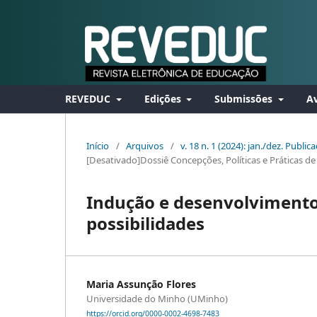
REVEDUC
Edições
Submissões
Av
Início
/
Arquivos
/
v. 18 n. 1 (2024): jan./dez. Publi
[Desativado]Dossiê Concepções, Políticas e Práticas d
Indução e desenvolvimento 
possibilidades
Maria Assunção Flores
Universidade do Minho (UMinho)
https://orcid.org/0000-0002-4698-7483