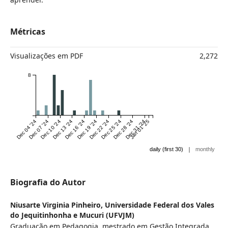
Métricas
Visualizações em PDF
2,272
8
Dec 04 '24
Dec 07 '24
Dec 10 '24
Dec 13 '24
Dec 16 '24
Dec 19 '24
Dec 22 '24
Dec 25 '24
Dec 28 '24
Dec 31 '24
Jan 01 '25
|
daily (first 30)
monthly
Biografia do Autor
Niusarte Virginia Pinheiro,
Universidade Federal dos Vales
do Jequitinhonha e Mucuri (UFVJM)
Graduação em Pedagogia, mestrado em Gestão Integrada