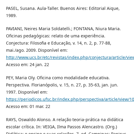
PASEL, Susana. Aula-Taller. Buenos Aires: Editorial Aique,
1989.
PAVIANI, Neires Maria Soldatelli.; FONTANA, Niura Maria.
Oficinas pedagógicas: relato de uma experiência.
Conjectura: Filosofia e Educação, v. 14, n. 2, p. 77-88,
mai./ago. 2009. Disponível em:
http://www.ucs.br/etc/revistas/index.php/conjectura/article/vie
Acesso em: 24 jan. 22
PEY, Maria Oly. Oficina como modalidade educativa.
Perspectiva. Florianópolis, v. 15, n. 27, p. 35-63, jan. jun.
1997. Disponível em:
https://periodicos.ufsc.br/index.php/perspectiva/article/view/
Acesso em: 01 mar. 22
RAYS, Oswaldo Alonso. A relação teoria-prática na didática
escolar crítica. In: VEIGA, Ilma Passos Alencastro. (Org.)
Didática: o ensino e suas relações. 7. ed. Campinas: Papirus,