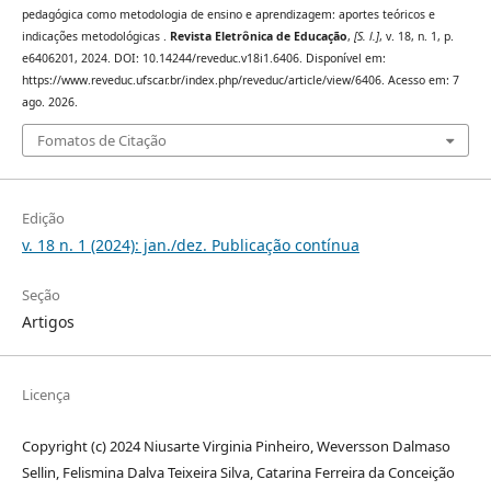
pedagógica como metodologia de ensino e aprendizagem: aportes teóricos e
indicações metodológicas .
Revista Eletrônica de Educação
,
[S. l.]
, v. 18, n. 1, p.
e6406201, 2024. DOI: 10.14244/reveduc.v18i1.6406. Disponível em:
https://www.reveduc.ufscar.br/index.php/reveduc/article/view/6406. Acesso em: 7
ago. 2026.
Fomatos de Citação
Edição
v. 18 n. 1 (2024): jan./dez. Publicação contínua
Seção
Artigos
Licença
Copyright (c) 2024 Niusarte Virginia Pinheiro, Weversson Dalmaso
Sellin, Felismina Dalva Teixeira Silva, Catarina Ferreira da Conceição