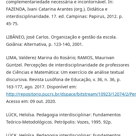
complementariedade necessária e incontornável. In:
FAZENDA, Ivani Catarina Arantes (org.). Didática e
interdisciplinaridade. 17. ed. Campinas: Papirus, 2012. p.
45-75.
LIBÂNEO, José Carlos. Organização e gestão da escola.
Goiânia: Alternativa, p. 123-140, 2001.
LIMA, Valderez Marina do Rosário; RAMOS, Maurivan
Güntzel. Percepções de interdisciplinaridade de professores
de Ciências e Matemática: Um exercício de análise textual
discursiva. Revista Lusófona de Educação, v. 36, n. 36, p.
163-177, ago. 2017. Disponível em:
http://repositorio.pucrs.br/dspace/bitstream/10923/12074/2/P
Acesso em: 09 out. 2020.
LÜCK, Heloísa. Pedagogia interdisciplinar: Fundamentos
Teórico-Metodológicos. Petrópolis: Vozes, 1995. 92p.
LÜCK, Heloísa. Pedagogia interdisciplinar: Fundamentos