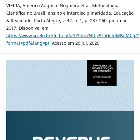
VIEIRA, Américo Augusto Nogueira et al. Metodologia
Cientifica no Brasil: ensino e interdisciplinaridade. Educação
& Realidade, Porto Alegre, v. 42. n. 1, p. 237-260, jan./mar.
2017. Disponível em:
https://www.scielo.br/j/edreal/a/fY9tm7Nfby8z5GrTqMBdMCg/?
format=pdf&lang=pt
. Acesso em 26 jul. 2020.