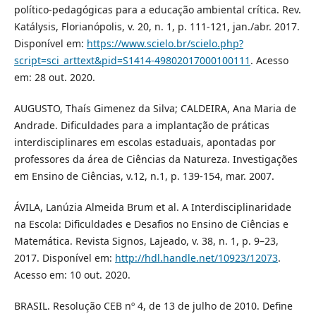
político-pedagógicas para a educação ambiental crítica. Rev.
Katálysis, Florianópolis, v. 20, n. 1, p. 111-121, jan./abr. 2017.
Disponível em:
https://www.scielo.br/scielo.php?
script=sci_arttext&pid=S1414-49802017000100111
. Acesso
em: 28 out. 2020.
AUGUSTO, Thaís Gimenez da Silva; CALDEIRA, Ana Maria de
Andrade. Dificuldades para a implantação de práticas
interdisciplinares em escolas estaduais, apontadas por
professores da área de Ciências da Natureza. Investigações
em Ensino de Ciências, v.12, n.1, p. 139-154, mar. 2007.
ÁVILA, Lanúzia Almeida Brum et al. A Interdisciplinaridade
na Escola: Dificuldades e Desafios no Ensino de Ciências e
Matemática. Revista Signos, Lajeado, v. 38, n. 1, p. 9–23,
2017. Disponível em:
http://hdl.handle.net/10923/12073
.
Acesso em: 10 out. 2020.
BRASIL. Resolução CEB nº 4, de 13 de julho de 2010. Define