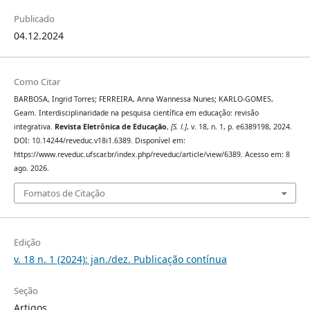
Publicado
04.12.2024
Como Citar
BARBOSA, Ingrid Torres; FERREIRA, Anna Wannessa Nunes; KARLO-GOMES,
Geam. Interdisciplinaridade na pesquisa científica em educação: revisão
integrativa.
Revista Eletrônica de Educação
,
[S. l.]
, v. 18, n. 1, p. e6389198, 2024.
DOI: 10.14244/reveduc.v18i1.6389. Disponível em:
https://www.reveduc.ufscar.br/index.php/reveduc/article/view/6389. Acesso em: 8
ago. 2026.
Fomatos de Citação
Edição
v. 18 n. 1 (2024): jan./dez. Publicação contínua
Seção
Artigos