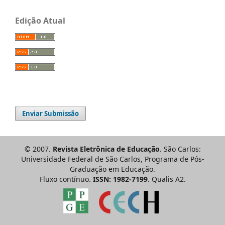
Edição Atual
Enviar Submissão
© 2007.
Revista Eletrônica de Educação
. São Carlos:
Universidade Federal de São Carlos, Programa de Pós-
Graduação em Educação.
Fluxo contínuo.
ISSN: 1982-7199
. Qualis A2.