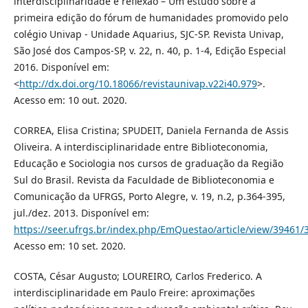
interdisciplinaridade e reflexão – Um estudo sobre a
primeira edição do fórum de humanidades promovido pelo
colégio Univap - Unidade Aquarius, SJC-SP. Revista Univap,
São José dos Campos-SP, v. 22, n. 40, p. 1-4, Edição Especial
2016. Disponível em:
<
http://dx.doi.org/10.18066/revistaunivap.v22i40.979
>.
Acesso em: 10 out. 2020.
CORREA, Elisa Cristina; SPUDEIT, Daniela Fernanda de Assis
Oliveira. A interdisciplinaridade entre Biblioteconomia,
Educação e Sociologia nos cursos de graduação da Região
Sul do Brasil. Revista da Faculdade de Biblioteconomia e
Comunicação da UFRGS, Porto Alegre, v. 19, n.2, p.364-395,
jul./dez. 2013. Disponível em:
https://seer.ufrgs.br/index.php/EmQuestao/article/view/39461/
Acesso em: 10 set. 2020.
COSTA, César Augusto; LOUREIRO, Carlos Frederico. A
interdisciplinaridade em Paulo Freire: aproximações