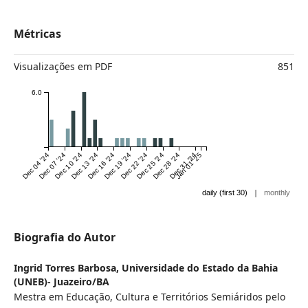
Métricas
Visualizações em PDF
851
6.0
Dec 04 '24
Dec 07 '24
Dec 10 '24
Dec 13 '24
Dec 16 '24
Dec 19 '24
Dec 22 '24
Dec 25 '24
Dec 28 '24
Dec 31 '24
Jan 01 '25
|
daily (first 30)
monthly
Biografia do Autor
Ingrid Torres Barbosa,
Universidade do Estado da Bahia
(UNEB)- Juazeiro/BA
Mestra em Educação, Cultura e Territórios Semiáridos pelo