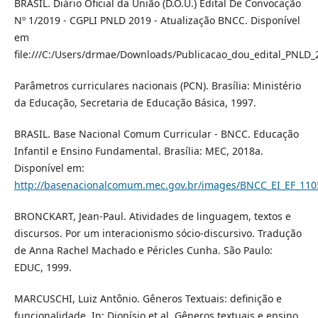
BRASIL. Diário Oficial da União (D.O.U.) Edital De Convocação
Nº 1/2019 - CGPLI PNLD 2019 - Atualização BNCC. Disponível
em
file:///C:/Users/drmae/Downloads/Publicacao_dou_edital_PNLD
Parâmetros curriculares nacionais (PCN). Brasília: Ministério
da Educação, Secretaria de Educação Básica, 1997.
BRASIL. Base Nacional Comum Curricular - BNCC. Educação
Infantil e Ensino Fundamental. Brasília: MEC, 2018a.
Disponível em:
http://basenacionalcomum.mec.gov.br/images/BNCC_EI_EF_11051
BRONCKART, Jean-Paul. Atividades de linguagem, textos e
discursos. Por um interacionismo sócio-discursivo. Tradução
de Anna Rachel Machado e Péricles Cunha. São Paulo:
EDUC, 1999.
MARCUSCHI, Luiz Antônio. Gêneros Textuais: definição e
funcionalidade. In: Dionísio et al. Gêneros textuais e ensino.