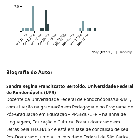
7.0
Oct 16 '24
Oct 19 '24
Oct 22 '24
Oct 25 '24
Oct 28 '24
Oct 31 '24
Nov 01 '24
Nov 04 '24
Nov 07 '24
Nov 10 '24
|
daily (first 30)
monthly
Biografia do Autor
Sandra Regina Franciscatto Bertoldo,
Universidade Federal
de Rondonópolis (UFR)
Docente da Universidade Federal de Rondonópolis/UFR/MT,
com atuação na graduação em Pedagogia e no Programa de
Pós-Graduação em Educação – PPGEdu/UFR – na linha de
Linguagem, Educação e Cultura. Possui doutorado em
Letras pela FFLCH/USP e está em fase de conclusão de seu
Pós-Doutorado junto à Universidade Federal de São Carlos,