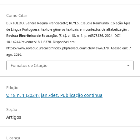
Como Citar
BERTOLDO, Sandra Regina Franciscatto; REYES, Claudia Raimundo. Coleção Ápis
de Língua Portuguesa: texto e gêneros textuais em contextos de alfabetização .
Revista Eletrônica de Educação
,
[S. l.]
, v. 18, n. 1, p. e6378136, 2024. DOI:
10.14244/reveduc.v18i1.6378. Disponível em:
https://www.reveduc.ufscar.br/index.php/reveduc/article/view/6378. Acesso em: 7
ago. 2026.
Fomatos de Citação
Edição
v. 18 n. 1 (2024): jan./dez. Publicação contínua
Seção
Artigos
Licença