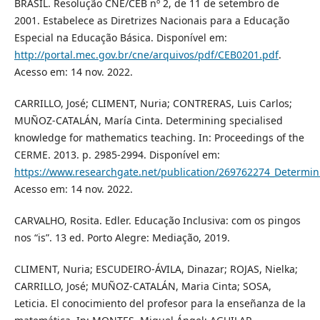
BRASIL. Resolução CNE/CEB nº 2, de 11 de setembro de
2001. Estabelece as Diretrizes Nacionais para a Educação
Especial na Educação Básica. Disponível em:
http://portal.mec.gov.br/cne/arquivos/pdf/CEB0201.pdf
.
Acesso em: 14 nov. 2022.
CARRILLO, José; CLIMENT, Nuria; CONTRERAS, Luis Carlos;
MUÑOZ-CATALÁN, María Cinta. Determining specialised
knowledge for mathematics teaching. In: Proceedings of the
CERME. 2013. p. 2985-2994. Disponível em:
https://www.researchgate.net/publication/269762274_Determi
Acesso em: 14 nov. 2022.
CARVALHO, Rosita. Edler. Educação Inclusiva: com os pingos
nos “is”. 13 ed. Porto Alegre: Mediação, 2019.
CLIMENT, Nuria; ESCUDEIRO-ÁVILA, Dinazar; ROJAS, Nielka;
CARRILLO, José; MUÑOZ-CATALÁN, Maria Cinta; SOSA,
Leticia. El conocimiento del profesor para la enseñanza de la