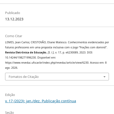
Publicado
13.12.2023
Como Citar
LEMES, Jean Carlos; CRISTOVÃO, Eliane Matesco. Conhecimentos evidenciados por
futuros professores em uma proposta inclusiva com o Jogo “Frações com dominó”.
Revista Eletrônica de Educação
,
[S. l.]
, v. 17, p. e6230089, 2023. DOI:
10.14244/198271996230. Disponível em:
https://www.reveduc.ufscar.br/index.php/reveduc/article/view/6230. Acesso em: 8
ago. 2026.
Fomatos de Citação
Edição
v. 17 (2023): jan./dez. Publicação contínua
Seção