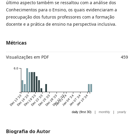
último aspecto também se ressaltou com a análise dos
Conhecimentos para o Ensino, os quais evidenciaram a
preocupação dos futuros professores com a formação
docente e a prática de ensino na perspectiva inclusiva.
Métricas
Visualizações em PDF
459
6.0
Dec 13 '23
Dec 16 '23
Dec 19 '23
Dec 22 '23
Dec 25 '23
Dec 28 '23
Dec 31 '23
Jan 01 '24
Jan 04 '24
Jan 07 '24
Jan 10 '24
|
|
daily (first 30)
monthly
yearly
Biografia do Autor