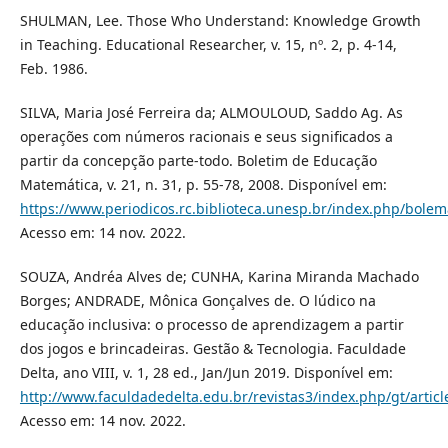
SHULMAN, Lee. Those Who Understand: Knowledge Growth
in Teaching. Educational Researcher, v. 15, nº. 2, p. 4-14,
Feb. 1986.
SILVA, Maria José Ferreira da; ALMOULOUD, Saddo Ag. As
operações com números racionais e seus significados a
partir da concepção parte-todo. Boletim de Educação
Matemática, v. 21, n. 31, p. 55-78, 2008. Disponível em:
https://www.periodicos.rc.biblioteca.unesp.br/index.php/bolem
Acesso em: 14 nov. 2022.
SOUZA, Andréa Alves de; CUNHA, Karina Miranda Machado
Borges; ANDRADE, Mônica Gonçalves de. O lúdico na
educação inclusiva: o processo de aprendizagem a partir
dos jogos e brincadeiras. Gestão & Tecnologia. Faculdade
Delta, ano VIII, v. 1, 28 ed., Jan/Jun 2019. Disponível em:
http://www.faculdadedelta.edu.br/revistas3/index.php/gt/artic
Acesso em: 14 nov. 2022.