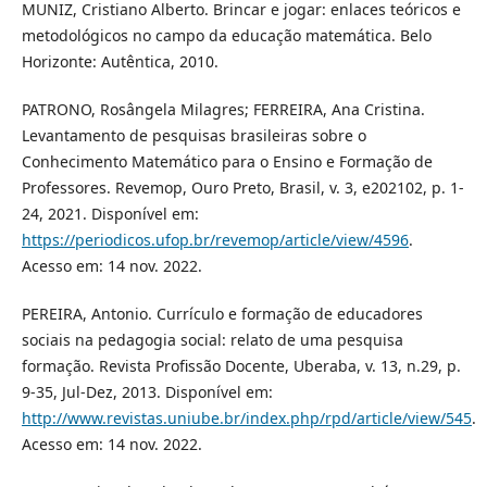
MUNIZ, Cristiano Alberto. Brincar e jogar: enlaces teóricos e
metodológicos no campo da educação matemática. Belo
Horizonte: Autêntica, 2010.
PATRONO, Rosângela Milagres; FERREIRA, Ana Cristina.
Levantamento de pesquisas brasileiras sobre o
Conhecimento Matemático para o Ensino e Formação de
Professores. Revemop, Ouro Preto, Brasil, v. 3, e202102, p. 1-
24, 2021. Disponível em:
https://periodicos.ufop.br/revemop/article/view/4596
.
Acesso em: 14 nov. 2022.
PEREIRA, Antonio. Currículo e formação de educadores
sociais na pedagogia social: relato de uma pesquisa
formação. Revista Profissão Docente, Uberaba, v. 13, n.29, p.
9-35, Jul-Dez, 2013. Disponível em:
http://www.revistas.uniube.br/index.php/rpd/article/view/545
.
Acesso em: 14 nov. 2022.