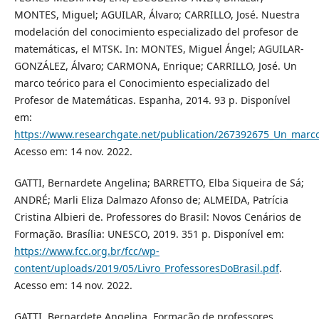
MONTES, Miguel; AGUILAR, Álvaro; CARRILLO, José. Nuestra
modelación del conocimiento especializado del profesor de
matemáticas, el MTSK. In: MONTES, Miguel Ángel; AGUILAR-
GONZÁLEZ, Álvaro; CARMONA, Enrique; CARRILLO, José. Un
marco teórico para el Conocimiento especializado del
Profesor de Matemáticas. Espanha, 2014. 93 p. Disponível
em:
https://www.researchgate.net/publication/267392675_Un_marco
Acesso em: 14 nov. 2022.
GATTI, Bernardete Angelina; BARRETTO, Elba Siqueira de Sá;
ANDRÉ; Marli Eliza Dalmazo Afonso de; ALMEIDA, Patrícia
Cristina Albieri de. Professores do Brasil: Novos Cenários de
Formação. Brasília: UNESCO, 2019. 351 p. Disponível em:
https://www.fcc.org.br/fcc/wp-
content/uploads/2019/05/Livro_ProfessoresDoBrasil.pdf
.
Acesso em: 14 nov. 2022.
GATTI, Bernardete Angelina. Formação de professores,