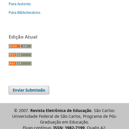
Para Autores
Para Bibliotecários
Edição Atual
Enviar Submissão
© 2007.
Revista Eletrônica de Educação
. São Carlos:
Universidade Federal de São Carlos, Programa de Pós-
Graduação em Educação.
Fluxo contínuo.
ISSN: 1982-7199
. Qualis A2.