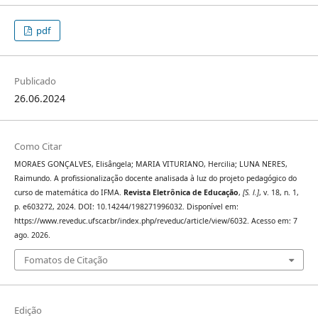
pdf
Publicado
26.06.2024
Como Citar
MORAES GONÇALVES, Elisângela; MARIA VITURIANO, Hercilia; LUNA NERES,
Raimundo. A profissionalização docente analisada à luz do projeto pedagógico do
curso de matemática do IFMA.
Revista Eletrônica de Educação
,
[S. l.]
, v. 18, n. 1,
p. e603272, 2024. DOI: 10.14244/198271996032. Disponível em:
https://www.reveduc.ufscar.br/index.php/reveduc/article/view/6032. Acesso em: 7
ago. 2026.
Fomatos de Citação
Edição