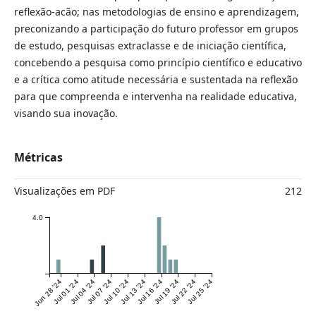
reflexão-acão; nas metodologias de ensino e aprendizagem,
preconizando a participação do futuro professor em grupos
de estudo, pesquisas extraclasse e de iniciação científica,
concebendo a pesquisa como princípio científico e educativo
e a crítica como atitude necessária e sustentada na reflexão
para que compreenda e intervenha na realidade educativa,
visando sua inovação.
Métricas
Visualizações em PDF
212
4.0
Jun 28 '24
Jul 01 '24
Jul 04 '24
Jul 07 '24
Jul 10 '24
Jul 13 '24
Jul 16 '24
Jul 19 '24
Jul 22 '24
Jul 25 '24