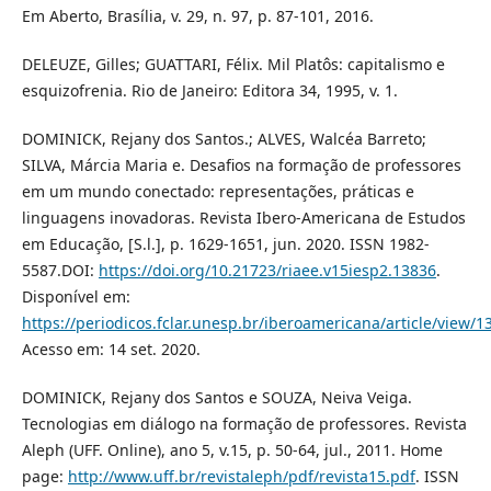
Em Aberto, Brasília, v. 29, n. 97, p. 87-101, 2016.
DELEUZE, Gilles; GUATTARI, Félix. Mil Platôs: capitalismo e
esquizofrenia. Rio de Janeiro: Editora 34, 1995, v. 1.
DOMINICK, Rejany dos Santos.; ALVES, Walcéa Barreto;
SILVA, Márcia Maria e. Desafios na formação de professores
em um mundo conectado: representações, práticas e
linguagens inovadoras. Revista Ibero-Americana de Estudos
em Educação, [S.l.], p. 1629-1651, jun. 2020. ISSN 1982-
5587.DOI:
https://doi.org/10.21723/riaee.v15iesp2.13836
.
Disponível em:
https://periodicos.fclar.unesp.br/iberoamericana/article/view/
Acesso em: 14 set. 2020.
DOMINICK, Rejany dos Santos e SOUZA, Neiva Veiga.
Tecnologias em diálogo na formação de professores. Revista
Aleph (UFF. Online), ano 5, v.15, p. 50-64, jul., 2011. Home
page:
http://www.uff.br/revistaleph/pdf/revista15.pdf
. ISSN