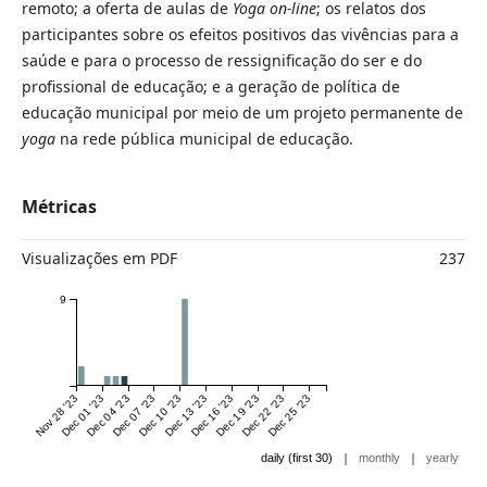
remoto; a oferta de aulas de
Yoga on-line
; os relatos dos
participantes sobre os efeitos positivos das vivências para a
saúde e para o processo de ressignificação do ser e do
profissional de educação; e a geração de política de
educação municipal por meio de um projeto permanente de
yoga
na rede pública municipal de educação.
Métricas
Visualizações em PDF
237
9
Nov 28 '23
Dec 01 '23
Dec 04 '23
Dec 07 '23
Dec 10 '23
Dec 13 '23
Dec 16 '23
Dec 19 '23
Dec 22 '23
Dec 25 '23
|
|
daily (first 30)
monthly
yearly