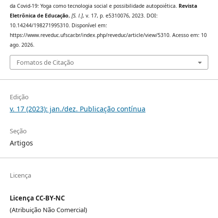
da Covid-19: Yoga como tecnologia social e possibilidade autopoiética.
Revista
Eletrônica de Educação
,
[S. l.]
, v. 17, p. e5310076, 2023. DOI:
10.14244/198271995310. Disponível em:
https://www.reveduc.ufscar.br/index.php/reveduc/article/view/5310. Acesso em: 10
ago. 2026.
Fomatos de Citação
Edição
v. 17 (2023): jan./dez. Publicação contínua
Seção
Artigos
Licença
Licença CC-BY-NC
(Atribuição Não Comercial)