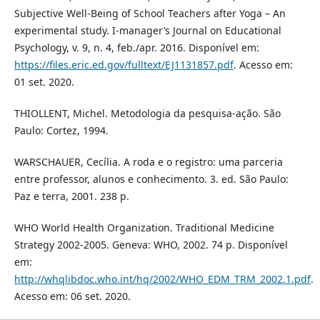
Subjective Well-Being of School Teachers after Yoga – An
experimental study. I-manager’s Journal on Educational
Psychology, v. 9, n. 4, feb./apr. 2016. Disponível em:
https://files.eric.ed.gov/fulltext/EJ1131857.pdf
. Acesso em:
01 set. 2020.
THIOLLENT, Michel. Metodologia da pesquisa-ação. São
Paulo: Cortez, 1994.
WARSCHAUER, Cecília. A roda e o registro: uma parceria
entre professor, alunos e conhecimento. 3. ed. São Paulo:
Paz e terra, 2001. 238 p.
WHO World Health Organization. Traditional Medicine
Strategy 2002-2005. Geneva: WHO, 2002. 74 p. Disponível
em:
http://whqlibdoc.who.int/hq/2002/WHO_EDM_TRM_2002.1.pdf
.
Acesso em: 06 set. 2020.