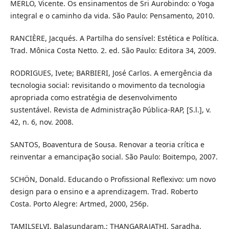
MERLO, Vicente. Os ensinamentos de Sri Aurobindo: o Yoga
integral e o caminho da vida. São Paulo: Pensamento, 2010.
RANCIÈRE, Jacqués. A Partilha do sensível: Estética e Política.
Trad. Mônica Costa Netto. 2. ed. São Paulo: Editora 34, 2009.
RODRIGUES, Ivete; BARBIERI, José Carlos. A emergência da
tecnologia social: revisitando o movimento da tecnologia
apropriada como estratégia de desenvolvimento
sustentável. Revista de Administração Pública-RAP, [S.l.], v.
42, n. 6, nov. 2008.
SANTOS, Boaventura de Sousa. Renovar a teoria crítica e
reinventar a emancipação social. São Paulo: Boitempo, 2007.
SCHÖN, Donald. Educando o Profissional Reflexivo: um novo
design para o ensino e a aprendizagem. Trad. Roberto
Costa. Porto Alegre: Artmed, 2000, 256p.
TAMILSELVI, Balasundaram.; THANGARAJATHI, Saradha.