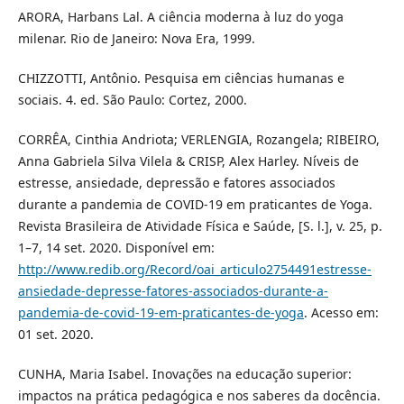
ARORA, Harbans Lal. A ciência moderna à luz do yoga
milenar. Rio de Janeiro: Nova Era, 1999.
CHIZZOTTI, Antônio. Pesquisa em ciências humanas e
sociais. 4. ed. São Paulo: Cortez, 2000.
CORRÊA, Cinthia Andriota; VERLENGIA, Rozangela; RIBEIRO,
Anna Gabriela Silva Vilela & CRISP, Alex Harley. Níveis de
estresse, ansiedade, depressão e fatores associados
durante a pandemia de COVID-19 em praticantes de Yoga.
Revista Brasileira de Atividade Física e Saúde, [S. l.], v. 25, p.
1–7, 14 set. 2020. Disponível em:
http://www.redib.org/Record/oai_articulo2754491estresse-
ansiedade-depresse-fatores-associados-durante-a-
pandemia-de-covid-19-em-praticantes-de-yoga
. Acesso em:
01 set. 2020.
CUNHA, Maria Isabel. Inovações na educação superior:
impactos na prática pedagógica e nos saberes da docência.