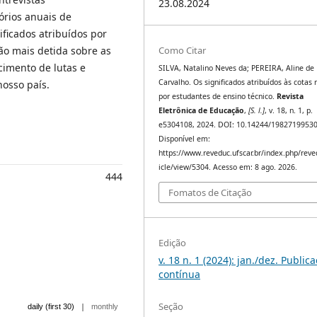
23.08.2024
órios anuais de
ificados atribuídos por
Como Citar
ão mais detida sobre as
cimento de lutas e
SILVA, Natalino Neves da; PEREIRA, Aline de
Carvalho. Os significados atribuídos às cotas r
nosso país.
por estudantes de ensino técnico.
Revista
Eletrônica de Educação
,
[S. l.]
, v. 18, n. 1, p.
e5304108, 2024. DOI: 10.14244/19827199530
Disponível em:
https://www.reveduc.ufscar.br/index.php/reve
icle/view/5304. Acesso em: 8 ago. 2026.
444
Fomatos de Citação
Edição
v. 18 n. 1 (2024): jan./dez. Public
contínua
Seção
|
daily (first 30)
monthly