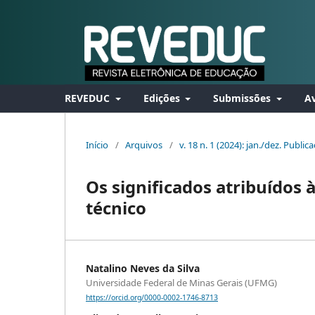
REVEDUC
Edições
Submissões
Av
Início
/
Arquivos
/
v. 18 n. 1 (2024): jan./dez. Publi
Os significados atribuídos 
técnico
Natalino Neves da Silva
Universidade Federal de Minas Gerais (UFMG)
https://orcid.org/0000-0002-1746-8713