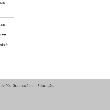
icada
d##
ed##
hed##
ma de Pós-Graduação em Educação.