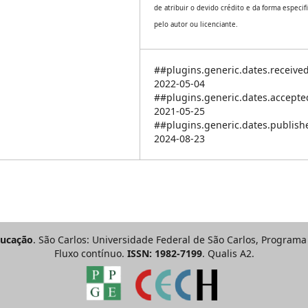
de atribuir o devido crédito e da forma especif
pelo autor ou licenciante.
##plugins.generic.dates.receive
2022-05-04
##plugins.generic.dates.accept
2021-05-25
##plugins.generic.dates.publis
2024-08-23
ducação
. São Carlos: Universidade Federal de São Carlos, Progra
Fluxo contínuo.
ISSN: 1982-7199
. Qualis A2.