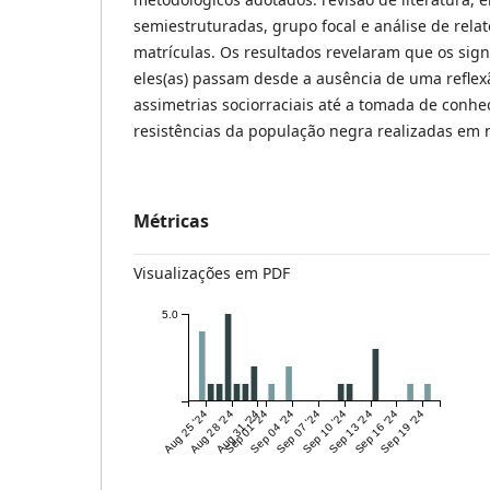
semiestruturadas, grupo focal e análise de relat
matrículas. Os resultados revelaram que os sign
eles(as) passam desde a ausência de uma reflex
assimetrias sociorraciais até a tomada de conhe
resistências da população negra realizadas em 
Métricas
Visualizações em PDF
5.0
Aug 25 '24
Aug 28 '24
Aug 31 '24
Sep 01 '24
Sep 04 '24
Sep 07 '24
Sep 10 '24
Sep 13 '24
Sep 16 '24
Sep 19 '24