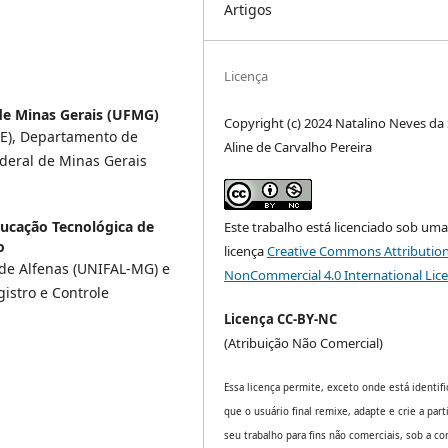
Artigos
Licença
de Minas Gerais (UFMG)
Copyright (c) 2024 Natalino Neves da S
aE), Departamento de
Aline de Carvalho Pereira
ederal de Minas Gerais
ducação Tecnológica de
Este trabalho está licenciado sob um
o
licença
Creative Commons Attribution
de Alfenas (UNIFAL-MG) e
NonCommercial 4.0 International Lic
gistro e Controle
Licença CC-BY-NC
(Atribuição Não Comercial)
Essa licença permite, exceto onde está identifi
que o usuário final remixe, adapte e crie a part
seu trabalho para fins não comerciais, sob a co