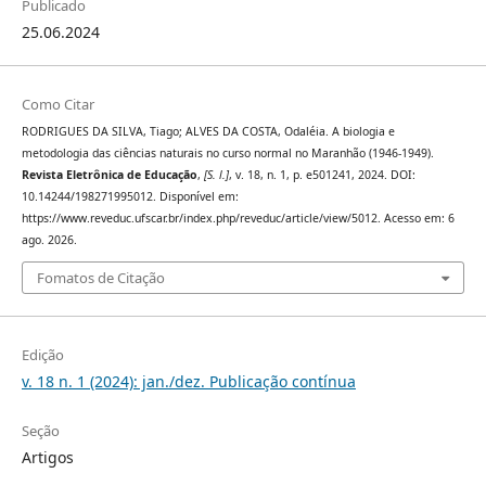
Publicado
25.06.2024
Como Citar
RODRIGUES DA SILVA, Tiago; ALVES DA COSTA, Odaléia. A biologia e
metodologia das ciências naturais no curso normal no Maranhão (1946-1949).
Revista Eletrônica de Educação
,
[S. l.]
, v. 18, n. 1, p. e501241, 2024. DOI:
10.14244/198271995012. Disponível em:
https://www.reveduc.ufscar.br/index.php/reveduc/article/view/5012. Acesso em: 6
ago. 2026.
Fomatos de Citação
Edição
v. 18 n. 1 (2024): jan./dez. Publicação contínua
Seção
Artigos