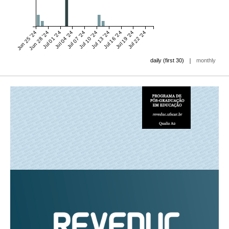
Jun 25 '24
Jun 28 '24
Jul 01 '24
Jul 04 '24
Jul 07 '24
Jul 10 '24
Jul 13 '24
Jul 16 '24
Jul 19 '24
Jul 22 '24
|
daily (first 30)
monthly