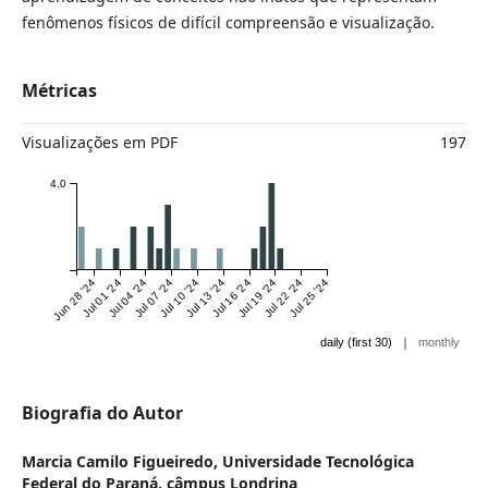
fenômenos físicos de difícil compreensão e visualização.
Métricas
Visualizações em PDF
197
4.0
Jun 28 '24
Jul 01 '24
Jul 04 '24
Jul 07 '24
Jul 10 '24
Jul 13 '24
Jul 16 '24
Jul 19 '24
Jul 22 '24
Jul 25 '24
|
daily (first 30)
monthly
Biografia do Autor
Marcia Camilo Figueiredo,
Universidade Tecnológica
Federal do Paraná, câmpus Londrina