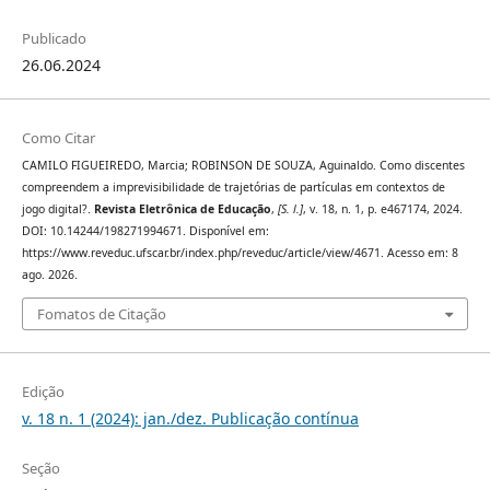
Publicado
26.06.2024
Como Citar
CAMILO FIGUEIREDO, Marcia; ROBINSON DE SOUZA, Aguinaldo. Como discentes
compreendem a imprevisibilidade de trajetórias de partículas em contextos de
jogo digital?.
Revista Eletrônica de Educação
,
[S. l.]
, v. 18, n. 1, p. e467174, 2024.
DOI: 10.14244/198271994671. Disponível em:
https://www.reveduc.ufscar.br/index.php/reveduc/article/view/4671. Acesso em: 8
ago. 2026.
Fomatos de Citação
Edição
v. 18 n. 1 (2024): jan./dez. Publicação contínua
Seção