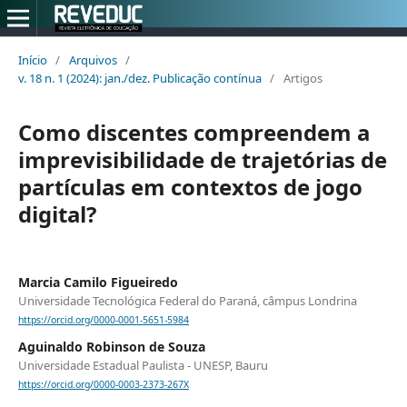
Início
/
Arquivos
/
v. 18 n. 1 (2024): jan./dez. Publicação contínua
/
Artigos
Como discentes compreendem a
imprevisibilidade de trajetórias de
partículas em contextos de jogo
digital?
Marcia Camilo Figueiredo
Universidade Tecnológica Federal do Paraná, câmpus Londrina
https://orcid.org/0000-0001-5651-5984
Aguinaldo Robinson de Souza
Universidade Estadual Paulista - UNESP, Bauru
https://orcid.org/0000-0003-2373-267X