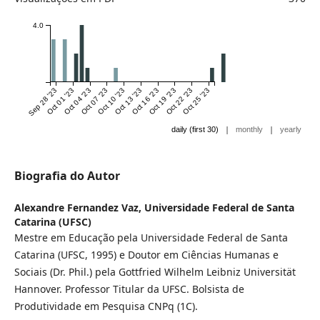
4.0
Sep 28 '23
Oct 01 '23
Oct 04 '23
Oct 07 '23
Oct 10 '23
Oct 13 '23
Oct 16 '23
Oct 19 '23
Oct 22 '23
Oct 25 '23
|
|
daily (first 30)
monthly
yearly
Biografia do Autor
Alexandre Fernandez Vaz,
Universidade Federal de Santa
Catarina (UFSC)
Mestre em Educação pela Universidade Federal de Santa
Catarina (UFSC, 1995) e Doutor em Ciências Humanas e
Sociais (Dr. Phil.) pela Gottfried Wilhelm Leibniz Universität
Hannover. Professor Titular da UFSC. Bolsista de
Produtividade em Pesquisa CNPq (1C).