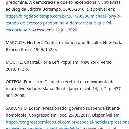
predomina. A democracia é que foi excepcional”. Entrevista
ao Blog da Editora Boitempo. 30/05/2016. Disponível em:
https://blogdaboitempo.com.br/2016/05/30/michael-lowy-o-
estado-de-excecao-predomina-a-democracia-e-que-foi-
excepcional/
. Acesso em: 12 jul. 2020.
MARCUSE, Herbert. Conterrevolution and Revolte. New York:
Beacon Press, 1969. 152 p.
MOUFFE, Chantal. For a Left Populism. New York: Verso,
2018, 112 p.
ORTEGA, Francisco. O sujeito cerebral e o movimento da
neurodiversidade. Mana. Rio de Janeiro, vol. 14, n. 2, p. 477-
509, 2008.
SARDINHO, Edson. Pressionado, governo suspende kit anti-
homofobia. Congresso em Foco, 25/05/2011. Disponível em:
https://congressoemfoco.uol.com.br/especial/noticias/pression
governo-suspende-kit-anti-homofobia/
. Acesso em: 11 jul.