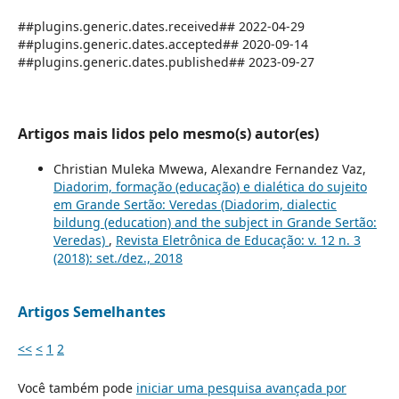
##plugins.generic.dates.received## 2022-04-29
##plugins.generic.dates.accepted## 2020-09-14
##plugins.generic.dates.published## 2023-09-27
Artigos mais lidos pelo mesmo(s) autor(es)
Christian Muleka Mwewa, Alexandre Fernandez Vaz,
Diadorim, formação (educação) e dialética do sujeito
em Grande Sertão: Veredas (Diadorim, dialectic
bildung (education) and the subject in Grande Sertão:
Veredas)
,
Revista Eletrônica de Educação: v. 12 n. 3
(2018): set./dez., 2018
Artigos Semelhantes
<<
<
1
2
Você também pode
iniciar uma pesquisa avançada por