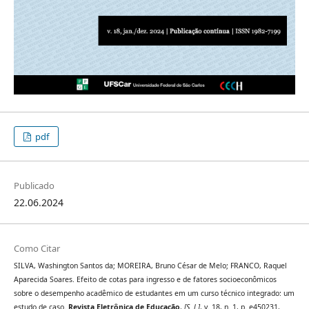
pdf
Publicado
22.06.2024
Como Citar
SILVA, Washington Santos da; MOREIRA, Bruno César de Melo; FRANCO, Raquel
Aparecida Soares. Efeito de cotas para ingresso e de fatores socioeconômicos
sobre o desempenho acadêmico de estudantes em um curso técnico integrado: um
estudo de caso.
Revista Eletrônica de Educação
,
[S. l.]
, v. 18, n. 1, p. e450231,