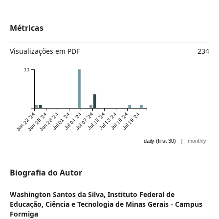
Métricas
Visualizações em PDF
234
11
Jun 22 '24
Jun 25 '24
Jun 28 '24
Jul 01 '24
Jul 04 '24
Jul 07 '24
Jul 10 '24
Jul 13 '24
Jul 16 '24
Jul 19 '24
|
daily (first 30)
monthly
Biografia do Autor
Washington Santos da Silva,
Instituto Federal de
Educação, Ciência e Tecnologia de Minas Gerais - Campus
Formiga