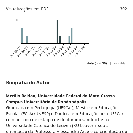
Visualizações em PDF
302
3.0
Jun 25 '24
Jun 28 '24
Jul 01 '24
Jul 04 '24
Jul 07 '24
Jul 10 '24
Jul 13 '24
Jul 16 '24
Jul 19 '24
Jul 22 '24
|
daily (first 30)
monthly
Biografia do Autor
Merilin Baldan,
Universidade Federal do Mato Grosso -
Campus Universitário de Rondonópolis
Graduada em Pedagogia (UFSCar), Mestre em Educação
Escolar (FCLAr/UNESP) e Doutora em Educação pela UFSCar
com período de estágio de doutorado sanduíche na
Universidade Católica de Leuven (KU Leuven), sob a
orientação da Professora Alessandra Arce e co-orientação do