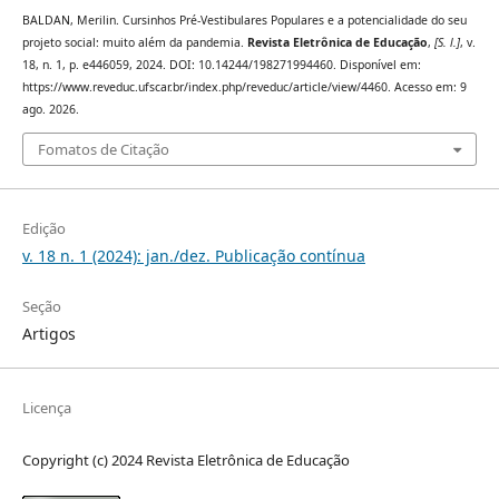
BALDAN, Merilin. Cursinhos Pré-Vestibulares Populares e a potencialidade do seu
projeto social: muito além da pandemia.
Revista Eletrônica de Educação
,
[S. l.]
, v.
18, n. 1, p. e446059, 2024. DOI: 10.14244/198271994460. Disponível em:
https://www.reveduc.ufscar.br/index.php/reveduc/article/view/4460. Acesso em: 9
ago. 2026.
Fomatos de Citação
Edição
v. 18 n. 1 (2024): jan./dez. Publicação contínua
Seção
Artigos
Licença
Copyright (c) 2024 Revista Eletrônica de Educação