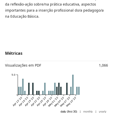
da reflexão-ação sobre/na prática educativa, aspectos
importantes para a inserção profissional do/a pedagogo/a
na Educação Básica.
Métricas
Visualizações em PDF
1,066
5.0
Apr 13 '23
Apr 16 '23
Apr 19 '23
Apr 22 '23
Apr 25 '23
Apr 28 '23
May 01 '23
May 04 '23
May 07 '23
May 10 '23
|
|
daily (first 30)
monthly
yearly