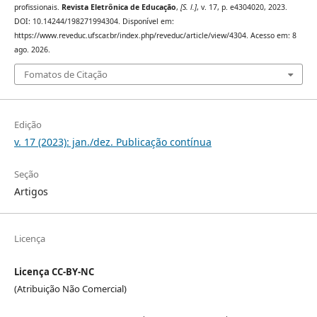
profissionais.
Revista Eletrônica de Educação
,
[S. l.]
, v. 17, p. e4304020, 2023.
DOI: 10.14244/198271994304. Disponível em:
https://www.reveduc.ufscar.br/index.php/reveduc/article/view/4304. Acesso em: 8
ago. 2026.
Fomatos de Citação
Edição
v. 17 (2023): jan./dez. Publicação contínua
Seção
Artigos
Licença
Licença CC-BY-NC
(Atribuição Não Comercial)