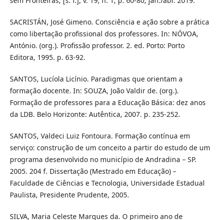
sem Fronteiras, [s. l.], v. 19, n. 1, p. 60-80, jan./abr. 2019.
SACRISTÁN, José Gimeno. Consciência e ação sobre a prática
como libertação profissional dos professores. In: NÓVOA,
António. (org.). Profissão professor. 2. ed. Porto: Porto
Editora, 1995. p. 63-92.
SANTOS, Lucíola Licínio. Paradigmas que orientam a
formação docente. In: SOUZA, João Valdir de. (org.).
Formação de professores para a Educação Básica: dez anos
da LDB. Belo Horizonte: Autêntica, 2007. p. 235-252.
SANTOS, Valdeci Luiz Fontoura. Formação contínua em
serviço: construção de um conceito a partir do estudo de um
programa desenvolvido no município de Andradina – SP.
2005. 204 f. Dissertação (Mestrado em Educação) –
Faculdade de Ciências e Tecnologia, Universidade Estadual
Paulista, Presidente Prudente, 2005.
SILVA, Maria Celeste Marques da. O primeiro ano de