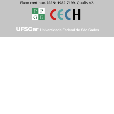
Fluxo contínuo.
ISSN: 1982-7199
. Qualis A2.