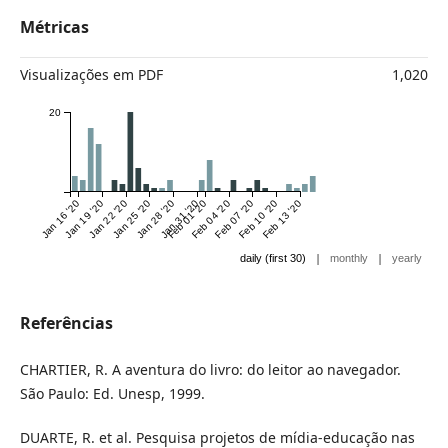
Métricas
Visualizações em PDF
1,020
20
Jan 16 '20
Jan 19 '20
Jan 22 '20
Jan 25 '20
Jan 28 '20
Jan 31 '20
Feb 01 '20
Feb 04 '20
Feb 07 '20
Feb 10 '20
Feb 13 '20
|
|
daily (first 30)
monthly
yearly
Referências
CHARTIER, R. A aventura do livro: do leitor ao navegador.
São Paulo: Ed. Unesp, 1999.
DUARTE, R. et al. Pesquisa projetos de mídia-educação nas