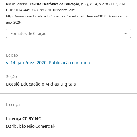
Rio de Janeiro .
Revista Eletrônica de Educação
,
[S. l.]
, v. 14, p. e3830003, 2020.
DOI: 10.14244/198271993830. Disponível em:
https://www.reveduc.ufscar.br/index.php/reveduc/article/view/3830. Acesso em: 6
ago. 2026.
Fomatos de Citação
Edição
v. 14: jan./dez. 2020. Publicação contínua
Seção
Dossiê Educação e Mídias Digitais
Licença
Licença CC-BY-NC
(Atribuição Não Comercial)