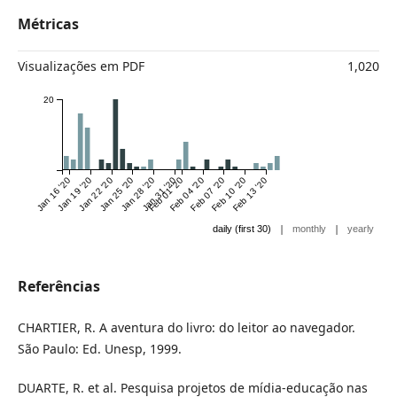
Métricas
Visualizações em PDF
1,020
20
Jan 16 '20
Jan 19 '20
Jan 22 '20
Jan 25 '20
Jan 28 '20
Jan 31 '20
Feb 01 '20
Feb 04 '20
Feb 07 '20
Feb 10 '20
Feb 13 '20
|
|
daily (first 30)
monthly
yearly
Referências
CHARTIER, R. A aventura do livro: do leitor ao navegador.
São Paulo: Ed. Unesp, 1999.
DUARTE, R. et al. Pesquisa projetos de mídia-educação nas