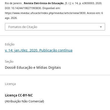
Rio de Janeiro .
Revista Eletrônica de Educação
,
[S. l.]
, v. 14, p. e3830003, 2020.
DOI: 10.14244/198271993830. Disponível em:
https://www.reveduc.ufscar.br/index.php/reveduc/article/view/3830. Acesso em: 6
ago. 2026.
Fomatos de Citação
Edição
v. 14: jan./dez. 2020. Publicação contínua
Seção
Dossiê Educação e Mídias Digitais
Licença
Licença CC-BY-NC
(Atribuição Não Comercial)