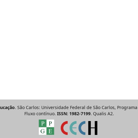
ducação
. São Carlos: Universidade Federal de São Carlos, Progra
Fluxo contínuo.
ISSN: 1982-7199
. Qualis A2.