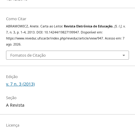
Como Citar
ABRAMOWICZ, Anete. Carta ao Leitor.
Revista Eletrônica de Educação
,
[S. l.]
, v.
7, n. 3, p. 1–4, 2013. DOI: 10.14244/19827199947. Disponível em:
https://www.reveduc.ufscar.br/index.php/reveduc/article/view/947. Acesso em: 7
ago. 2026.
Fomatos de Citação
Edição
v. 7 n. 3 (2013)
Seção
A Revista
Licença