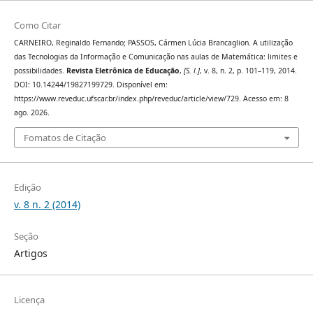
Como Citar
CARNEIRO, Reginaldo Fernando; PASSOS, Cármen Lúcia Brancaglion. A utilização
das Tecnologias da Informação e Comunicação nas aulas de Matemática: limites e
possibilidades.
Revista Eletrônica de Educação
,
[S. l.]
, v. 8, n. 2, p. 101–119, 2014.
DOI: 10.14244/19827199729. Disponível em:
https://www.reveduc.ufscar.br/index.php/reveduc/article/view/729. Acesso em: 8
ago. 2026.
Fomatos de Citação
Edição
v. 8 n. 2 (2014)
Seção
Artigos
Licença