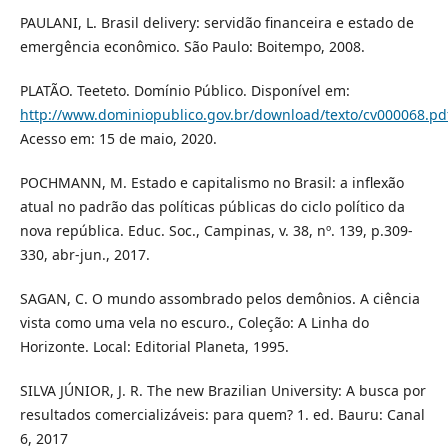
PAULANI, L. Brasil delivery: servidão financeira e estado de
emergência econômico. São Paulo: Boitempo, 2008.
PLATÃO. Teeteto. Domínio Público. Disponível em:
http://www.dominiopublico.gov.br/download/texto/cv000068.pd
Acesso em: 15 de maio, 2020.
POCHMANN, M. Estado e capitalismo no Brasil: a inflexão
atual no padrão das políticas públicas do ciclo político da
nova república. Educ. Soc., Campinas, v. 38, nº. 139, p.309-
330, abr-jun., 2017.
SAGAN, C. O mundo assombrado pelos demônios. A ciência
vista como uma vela no escuro., Coleção: A Linha do
Horizonte. Local: Editorial Planeta, 1995.
SILVA JÚNIOR, J. R. The new Brazilian University: A busca por
resultados comercializáveis: para quem? 1. ed. Bauru: Canal
6, 2017