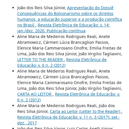
João dos Reis Silva Júnior,
Apresentação do Dossiê
Consequências do Bolsonarismo sobre os direitos
humanos, a educação superior e a produção científica
no Brasil
,
Revista Eletrônica de Educação: v. 14:
jan./dez. 2020. Publicação contínua
Aline Maria de Medeiros Rodrigues Reali, Anete
Abramowicz, Cármen Lúcia Brancaglion Passos,
Elenice Maria Cammarosano Onofre, Emilia Freitas de
Lima, João dos Reis Silva Júnior, João Virgilio Tagliavini,
LETTER TO THE READER
,
Revista Eletrônica de
Educação: v. 6 n. 2 (2012)
Aline Maria de Medeiros Rodrigues Reali, Anete
Abramowicz, Cármen Lúcia Brancaglion Passos,
Elenice Maria Cammarosano Onofre, Emilia Freitas de
Lima, João dos Reis Silva Júnior, João Virgilio Tagliavini,
CARTA AO LEITOR
,
Revista Eletrônica de Educação: v.
6 n. 2 (2012)
Aline Maria de Medeiros Rodrigues Reali, João dos
Reis Silva Júnior,
Carta ao Leitor (Letter to the Reader)
,
Revista Eletrônica de Educação: v. 11 n. 3 (2017): set.-
dez., 2017
João dos Reis Silva Júnior, Luiz Carlos Anelli Júnior,