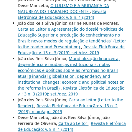
Deise Mancebo,
O LULISMO E A MUDANÇA DA
NATUREZA DO TRABALHO DOCENTE
,
Revista
Eletrônica de Educação: v. 8 n. 1 (2014)
João dos Reis Silva Júnior, Karine Nunes de Moraes,
Carta ao Leitor e Apresentação do dossiê “Políticas de
Educação Superior e produção do conhecimento no
Brasil: novos modos de regulação e tendências” (Letter
to the reader and Presentation)
,
Revista Eletrônica de
Educação: v. 13 n. 3 (2019): set./dez. 2019
João dos Reis Silva Júnior,
Mundialização financeira,
dependência e mudanças institucionais: notas
econômicas e políticas sobre as reformas no Brasil
atual (Financial globalization, dependency and
institutional changes: economic and political notes on
the reforms in Brazil)
,
Revista Eletrônica de Educação:
v. 13 n. 3 (2019): set./dez. 2019
João dos Reis Silva Júnior,
Carta ao leitor (Letter to the
Reader)
,
Revista Eletrônica de Educação: v. 13 n. 2
(2019): maio/ago. 2019
Deise Mancebo, João dos Reis Silva Júnior, João
Ferreira de Oliveira,
Carta ao Leitor
,
Revista Eletrônica
de Educação: v. 8 n. 1 (2014)