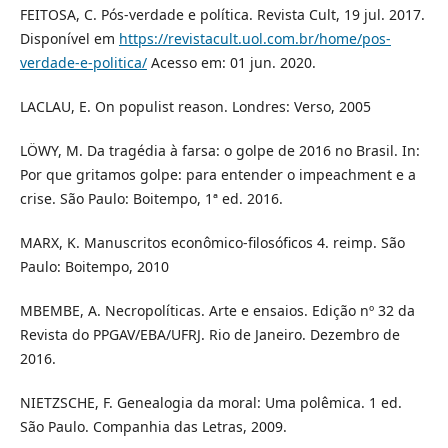
FEITOSA, C. Pós-verdade e política. Revista Cult, 19 jul. 2017.
Disponível em
https://revistacult.uol.com.br/home/pos-
verdade-e-politica/
Acesso em: 01 jun. 2020.
LACLAU, E. On populist reason. Londres: Verso, 2005
LÖWY, M. Da tragédia à farsa: o golpe de 2016 no Brasil. In:
Por que gritamos golpe: para entender o impeachment e a
crise. São Paulo: Boitempo, 1ª ed. 2016.
MARX, K. Manuscritos econômico-filosóficos 4. reimp. São
Paulo: Boitempo, 2010
MBEMBE, A. Necropolíticas. Arte e ensaios. Edição nº 32 da
Revista do PPGAV/EBA/UFRJ. Rio de Janeiro. Dezembro de
2016.
NIETZSCHE, F. Genealogia da moral: Uma polêmica. 1 ed.
São Paulo. Companhia das Letras, 2009.