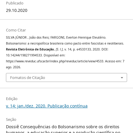
Publicado
29.10.2020
Como Citar
SILVA JÚNIOR , João dos Reis; FARGONI, Everton Henrique Eleutério.
Bolsonarismo: a necropolítica brasileira como pacto entre fascistas e neoliberais.
Revista Eletrônica de Educação
,
[S. l.]
, v. 14, p. e4533133, 2020. DOI:
10.14244/198271994533. Disponível em:
https://www.reveduc.ufscar.br/index.php/reveduc/article/view/4533. Acesso em: 7
ago. 2026.
Fomatos de Citação
Edição
v. 14: jan./dez. 2020. Publicação contínua
Seção
Dossiê Consequências do Bolsonarismo sobre os direitos
humanos, a educação superior e a produção científica no