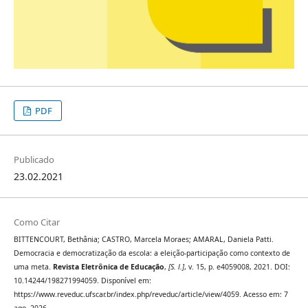
PDF
Publicado
23.02.2021
Como Citar
BITTENCOURT, Bethânia; CASTRO, Marcela Moraes; AMARAL, Daniela Patti.
Democracia e democratização da escola: a eleição-participação como contexto de
uma meta.
Revista Eletrônica de Educação
,
[S. l.]
, v. 15, p. e4059008, 2021. DOI:
10.14244/198271994059. Disponível em:
https://www.reveduc.ufscar.br/index.php/reveduc/article/view/4059. Acesso em: 7