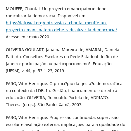
MOUFFE, Chantal. Un proyecto emancipatorio debe
radicalizar la democracia. Disponível em:
https://latrivial.org/entrevista-a-chantal-mouffe-un-
proyecto-emancipatorio-debe-radicalizar-la-democracia/
.
Acesso em: maio 2020.
OLIVEIRA GOULART, Janaina Moreira de; AMARAL, Daniela
Patti do. Conselhos Escolares na Rede Estadual do Rio de
Janeiro: participação ou participacionismo?. Educação
(UFSM), v. 44, p. 53-1-23, 2019.
PARO, Vitor Henrique. O princi?pio da gesta?o democra?tica
no contexto da LDB. In: Gestão, financiamento e direito à
educacão. OLIVEIRA, Romualdo Portela de; ADRIA?O,
Theresa (orgs.). São Paulo: Xamã, 2007.
PARO, Vitor Henrique. Progressão continuada, supervisão
escolar e avaliação externa: implicações para a qualidade do